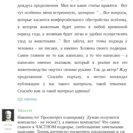
дождусь продолжения. Мне все ваши статьи нравятся. Вот
тут особенно меня встрепенуло, цитирую: "....Все вопросы,
которые касаются комфортабельного обустройства хозблока,
в котором животным будет уютно в любой временной
период года, а хозяевам будет легко и удобно осуществлять
уход за животными..." Вот забота, вот точка подхода у
человека - не писаки, а именно Хозяина своего подворья.
Самое главное не то как написано, а то что написано - а
написано именно знатаком, который в реалии все это
животноводство ощутил своими руками. Так да автор? Жду
продолжения. Спасибо порталу, я честно неожидал
публикации у вас такого материала, такой тематики.
Спасибо вам за такой материал админы!
ответить
Stlsovet
Наконец-то! Просмотрел планировку. Думаю получится
компактно - не тесно(!), а именно компактно! Что самое
16 лет
главное в ЧАСТНОМ подворье, снебольшими замельными
назад
наделами. Теперь интересно посмотреть продолжение и уж