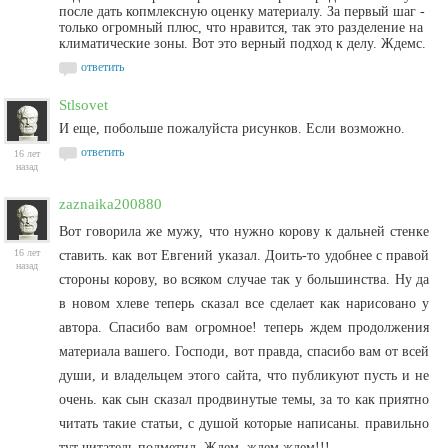
после дать копмлексную оценку материалу. За первый шаг -
только огромный плюс, что нравится, так это разделение на
климатические зоны. Вот это верный подход к делу. Ждемс.
ответить
Stlsovet
И еще, побольше пожалуйста рисунков. Если возможно.
ответить
16 лет
назад
zaznaika200880
Вот говорила же мужу, что нужно корову к дальней стенке
16 лет
ставить. как вот Евгений указал. Доить-то удобнее с правой
назад
стороны корову, во всяком случае так у большинства. Ну да
в новом хлеве теперь сказал все сделает как нарисовано у
автора. Спасибо вам огромное! теперь ждем продолжения
материала вашего. Господи, вот правда, спасибо вам от всей
души, и владельцем этого сайта, что публикуют пусть и не
очень. как сын сказал продвинутые темы, за то как приятно
читать такие статьи, с душой которые написаны. правильно
тут читатель подметил. Ждем, ждем ждем!!!