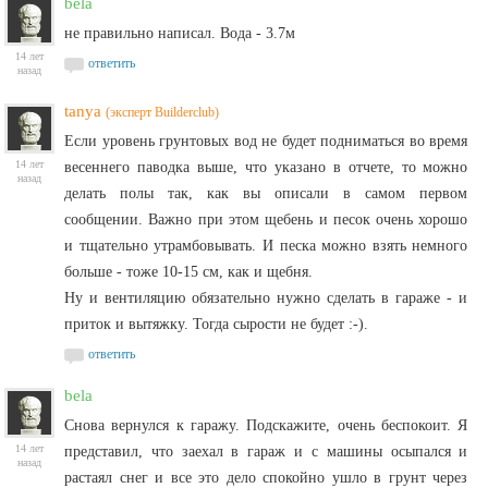
bela
не правильно написал. Вода - 3.7м
14 лет
ответить
назад
tanya
(эксперт Builderclub)
Если уровень грунтовых вод не будет подниматься во время
14 лет
весеннего паводка выше, что указано в отчете, то можно
назад
делать полы так, как вы описали в самом первом
сообщении. Важно при этом щебень и песок очень хорошо
и тщательно утрамбовывать. И песка можно взять немного
больше - тоже 10-15 см, как и щебня.
Ну и вентиляцию обязательно нужно сделать в гараже - и
приток и вытяжку. Тогда сырости не будет :-).
ответить
bela
Снова вернулся к гаражу. Подскажите, очень беспокоит. Я
14 лет
представил, что заехал в гараж и с машины осыпался и
назад
растаял снег и все это дело спокойно ушло в грунт через