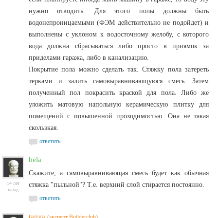
нужно отводить. Для этого полы должны быть
водонепроницаемыми (ФЭМ действительно не подойдет) и
выполнены с уклоном к водосточному желобу, с которого
вода должна сбрасываться либо просто в приямок за
приделами гаража, либо в канализацию.
Покрытие пола можно сделать так. Стяжку пола затереть
терками и залить самовыравнивающуюся смесь. Затем
полученный пол покрасить краской для пола. Либо же
уложить матовую напольную керамическую плитку для
помещений с повышенной проходимостью. Она не такая
скользкая.
ответить
bela
Скажите, а самовыравнивающая смесь будет как обычная
14 лет
стяжка "пыльной"? Т.е. верхний слой стирается постоянно.
назад
ответить
tanya
(эксперт Builderclub)