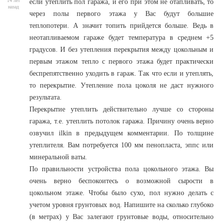
14 лет
если утеплить пол гаража, и его при этом не отапливать, то
назад
через полы первого этажа у Вас будут большие
теплопотери. А значит топить прийдется больше. Ведь в
неотапливаемом гараже будет температура в среднем +5
градусов. И без утепления перекрытия между цокольным и
первым этажом тепло с первого этажа будет практически
беспрепятственно уходить в гараж. Так что если и утеплять,
то перекрытие. Утепление пола цоколя не даст нужного
результата.
Перекрытие утеплить действительно лучше со стороны
гаража, т.е. утеплить потолок гаража. Причину очень верно
озвучил ilkin в предыдущем комментарии. По толщине
утеплителя. Вам потребуется 100 мм пенопласта, эппс или
минеральной ваты.
По правильности устройства пола цокольного этажа. Вы
очень верно беспокоитесь о возможной сырости в
цокольном этаже. Чтобы было сухо, пол нужно делать с
учетом уровня грунтовых вод. Напишите на сколько глубоко
(в метрах) у Вас залегают грунтовые воды, относительно