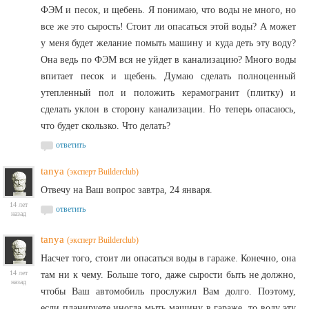
ФЭМ и песок, и щебень. Я понимаю, что воды не много, но
все же это сырость! Стоит ли опасаться этой воды? А может
у меня будет желание помыть машину и куда деть эту воду?
Она ведь по ФЭМ вся не уйдет в канализацию? Много воды
впитает песок и щебень. Думаю сделать полноценный
утепленный пол и положить керамогранит (плитку) и
сделать уклон в сторону канализации. Но теперь опасаюсь,
что будет скользко. Что делать?
ответить
tanya
(эксперт Builderclub)
Отвечу на Ваш вопрос завтра, 24 января.
14 лет
ответить
назад
tanya
(эксперт Builderclub)
Насчет того, стоит ли опасаться воды в гараже. Конечно, она
14 лет
там ни к чему. Больше того, даже сырости быть не должно,
назад
чтобы Ваш автомобиль прослужил Вам долго. Поэтому,
если планируете иногда мыть машину в гараже, то воду эту