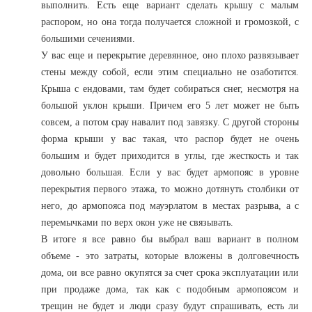
выполнить. Есть еще вариант сделать крышу с малым
распором, но она тогда получается сложной и громозкой, с
большими сечениями.
У вас еще и перекрытие деревянное, оно плохо развязывает
стены между собой, если этим специально не озаботится.
Крыша с ендовами, там будет собираться снег, несмотря на
большой уклон крыши. Причем его 5 лет может не быть
совсем, а потом срау навалит под завязку. С другой стороны
форма крыши у вас такая, что распор будет не очень
большим и будет приходится в углы, где жесткость и так
довольно большая. Если у вас будет армопояс в уровне
перекрытия первого этажа, то можно дотянуть столбики от
него, до армопояса под мауэрлатом в местах разрыва, а с
перемычками по верх окон уже не связывать.
В итоге я все равно бы выбрал ваш вариант в полном
объеме - это затраты, которые вложены в долговечность
дома, ои все равно окупятся за счет срока эксплуатации или
при продаже дома, так как с подобным армопоясом и
трещин не будет и люди сразу будут спрашивать, есть ли