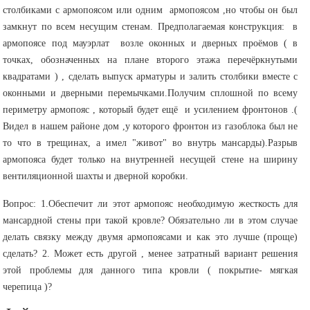
столбиками с армопоясом или одним армопоясом ,но чтобы он был
замкнут по всем несущим стенам. Предполагаемая конструкция: в
армопоясе под мауэрлат возле оконных и дверных проёмов ( в
точках, обозначенных на плане второго этажа перечёркнутыми
квадратами ) , сделать выпуск арматуры и залить столбики вместе с
оконными и дверными перемычками.Получим сплошной по всему
периметру армопояс , который будет ещё и усилением фронтонов .(
Видел в нашем районе дом ,у которого фронтон из газоблока был не
то что в трещинах, а имел "живот" во внутрь мансарды).Разрыв
армопояса будет только на внутренней несущей стене на ширину
вентиляционной шахты и дверной коробки.
Вопрос: 1.Обеспечит ли этот армопояс необходимую жесткость для
мансардной стены при такой кровле? Обязательно ли в этом случае
делать связку между двумя армопоясами и как это лучше (проще)
сделать? 2. Может есть другой , менее затратный вариант решения
этой проблемы для данного типа кровли ( покрытие- мягкая
черепица )?