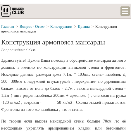
.
Главная
>
Вопрос - Ответ
>
Конструкции
>
Крыша
>
Конструкция
армопояса мансарды
Конструкция армопояса мансарды
Вопрос задал:
alekss
Здравствуйте! Нужна Ваша помощь в обустройстве мансарды дачного
домика, а именно по конструкции аттиковой стены и фронтонов.
Исходные данные: размеры дома 7,1м. * 10,6м.; стены- газоблок Д
500 300мм с наружной штукатуркой ; перекрытие- по деревянным
балкам; высота от пола до балок - 2,7м ; высота мансардной стены -
1,2м ( пять рядов газоблока 200мм + армопояс ) ; снеговая нагрузка
-120 кг/м2 , ветровая - 50 кг/м2 . Схемы этажей прилагаются.
Фронтоны из того же газоблока , что и стены.
По теории если высота мансардной стены больше 70см ,то её
необходимо укреплять армированием кладки или бетонными