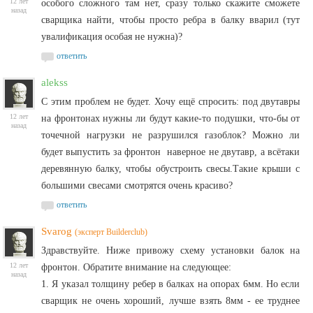
12 лет
особого сложного там нет, сразу только скажите сможете
назад
сварщика найти, чтобы просто ребра в балку вварил (тут
увалификация особая не нужна)?
ответить
alekss
С этим проблем не будет. Хочу ещё спросить: под двутавры
12 лет
на фронтонах нужны ли будут какие-то подушки, что-бы от
назад
точечной нагрузки не разрушился газоблок? Можно ли
будет выпустить за фронтон наверное не двутавр, а всётаки
деревянную балку, чтобы обустроить свесы.Такие крыши с
большими свесами смотрятся очень красиво?
ответить
Svarog
(эксперт Builderclub)
Здравствуйте. Ниже привожу схему установки балок на
12 лет
фронтон. Обратите внимание на следующее:
назад
1. Я указал толщину ребер в балках на опорах 6мм. Но если
сварщик не очень хороший, лучше взять 8мм - ее труднее