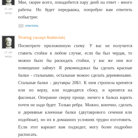
Мне, скорее всего, понадобится пару дней на ответ - много
12 лет
работы. Но будет передышка, попробую вам ответить
назад
побыстрее.
ответить
Svarog
(эксперт Builderclub)
Посмотрите приложенную схему. У вас не получится
12 лет
ставить стойки в любом случае, если бы был чердак, то
назад
можно было бы раскидать стойки, у вас же они все
помещение займут. Я рекомендовал бы сделать красные
балки - стальными, остальные можно сделать деревянными.
Стальные балки - двутавры 20Б1. К ним стропила крепятся
или по верху, или подводятся сбоку, и крепятся на
фасонках. Опирание сверху проще, ничего в балках варить
почти не надо будет. Только ребра. Можно, конечно, сделать
и деревяные клеенные балки (двутаврового сечения или
подобные), но их в домашних условиях трудно изготовить.
Если этот вариант вам подходит, могу более подробно
расписать.