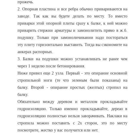
прожечь.
2. Опорная пластина и все ребра обычно привариваются на
заводе. Так как вы будете делать по месту. То вместо
приварки этой опорной плиты сразу к балке, к ней можно
приварить стержни арматуры и замонолитить прямо в ж.б.
подушку. Только при замоноличивании надо постораться
эту плиту горизонтально выставить. Тогда вы сэкономите на
анкерах распорных.
3. Балки на подушки можно устанавливать не ранее чем
через 1 неделю после бетонирования.
Ниже привел еще 2 узла. Первый - это опирание основной
стропильной ноги (те что зеленым были показаны) на
балку. Второй - опирание простых (желтых) стропил на
балку.
Обязательно между деревом и металлом прокладывайте
гидроизоляцию. Только именно прокладывайте, дереао в
гидроизоляцию полностью нельзя заворачивать. Наклаки на
стропила можно поставить с 2х сторон, это по месту
посмотрите, жестко у вас получится или нет.