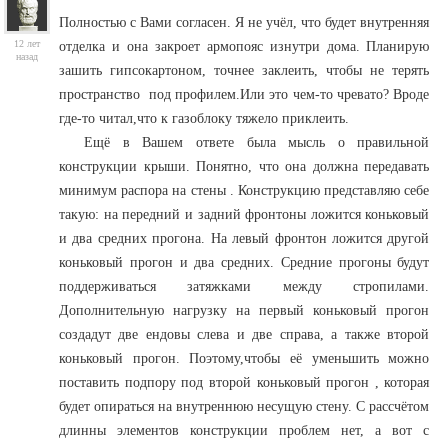
Полностью с Вами согласен. Я не учёл, что будет внутренняя
12 лет
отделка и она закроет армопояс изнутри дома. Планирую
назад
зашить гипсокартоном, точнее заклеить, чтобы не терять
пространство под профилем.Или это чем-то чревато? Вроде
где-то читал,что к газоблоку тяжело приклеить.
Ещё в Вашем ответе была мысль о правильной
конструкции крыши. Понятно, что она должна передавать
минимум распора на стены . Конструкцию представляю себе
такую: на передний и задний фронтоны ложится коньковый
и два средних прогона. На левый фронтон ложится другой
коньковый прогон и два средних. Средние прогоны будут
поддерживаться затяжками между стропилами.
Дополнительную нагрузку на первый коньковый прогон
создадут две ендовы слева и две справа, а также второй
коньковый прогон. Поэтому,чтобы её уменьшить можно
поставить подпору под второй коньковый прогон , которая
будет опираться на внутреннюю несущую стену. С рассчётом
длинны элементов конструкции проблем нет, а вот с