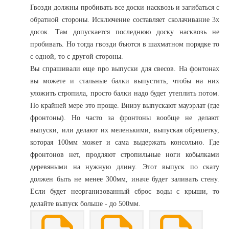
Гвозди должны пробивать все доски насквозь и загибаться с
обратной стороны. Исключение составляет сколачивание 3х
досок. Там допускается последнюю доску насквозь не
пробивать. Но тогда гвозди бъются в шахматном порядке то
с одной, то с другой стороны.
Вы спрашивали еще про выпуски для свесов. На фонтонах
вы можете и стальные балки выпустить, чтобы на них
уложить стропила, просто балки надо будет утеплить потом.
По крайней мере это проще. Внизу выпускают мауэрлат (где
фронтоны). Но часто за фронтоны вообще не делают
выпуски, или делают их меленькими, выпуская обрешетку,
которая 100мм может и сама выдержать консольно. Где
фронтонов нет, продляют стропильные ноги кобылками
деревяными на нужную длину. Этот выпуск по скату
должен быть не менее 300мм, иначе будет заливать стену.
Если будет неорганизованный сброс воды с крыши, то
делайте выпуск больше - до 500мм.