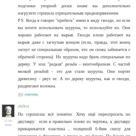
подгонки упорной доски иначе вы дополнительно
нагрузите стропила отрицательным преднапряжением.
P.S. Когда я говорю "прибить" имею в виду гвозди, но если
вы хотите использовать шурупы, то используйте их. Они
хорошо работают на вырыв. Гвозди плохо работают на
вырыв даже с загнутым концом (если, правда, этот конец
загнут не специальным образом, что он снова забивается с
обратной стороны). Но шурупы надо брать специальные по
дереву. У нхи "редкая" резьба - винтообразная. С частой
мелкой резьбой - это для стали шурупы. Они портят
древесину - рвут ее. А по дереву шурупы, как и гвозди,
раздвигают волокна.
ответить
alekss
По стропилах всё понятно. Хочу ещё переспросить по
12 лет
двутавру: если я правильно понял из чертежа, к двутавру
назад
приваривается пластина , толщиной 6-8мм снизу для