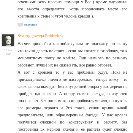
сечениями хочу просить помощи у Вас ( кроме мауэрлата:
его высота определится, когда прорисовать место его
крепления к стене и угол уклона крыши ).
ответить
Svarog
(эксперт Builderclub)
Насчет приклейки к газоблоку вам не подскажу, но скажу
12 лет
что точно делать не стоит - если вы клеите к газоблоку, то к
назад
монолитному поясу не клейте. Они немного по разному
работают, лучше их не связывать, все равно оторвет.
А вот с кровлей то у вас проблемы будут. Пока не
присматривался ничего не насторожило, теперь вижу, что
сложная она выходит. Без внутренней опоры у вас дерево не
пройдет, однозначно. А опору ставить некуда, снизу стен
под нее нет. Без опор можно попробовать металл, но нужны
все размеры первого и 2го этажа, уклон крыши какой
предполагаете, или образмеренные фасады. У вас кровля
получится сложной по конструктиву и расчету, без
построения 3х мерной схемы и ее расчета будет сложно