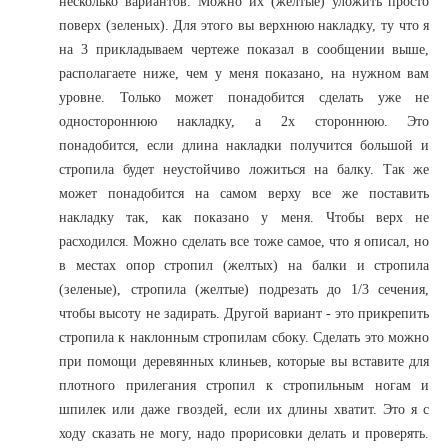
несколько вариантов. Можно их (желтые) уложить просто
поверх (зеленых). Для этого вы верхнюю накладку, ту что я
на 3 прикладываем чертеже показал в сообщении выше,
располагаете ниже, чем у меня показано, на нужном вам
уровне. Только может понадобится сделать уже не
одностороннюю накладку, а 2х стороннюю. Это
понадобится, если длина накладки получится большой и
стропила будет неустойчиво ложиться на балку. Так же
может понадобится на самом верху все же поставить
накладку так, как показано у меня. Чтобы верх не
расходился. Можно сделать все тоже самое, что я описал, но
в местах опор стропил (желтых) на балки и стропила
(зеленые), стропила (желтые) подрезать до 1/3 сечения,
чтобы высоту не задирать. Другой вариант - это прикрепить
стропила к наклонным стропилам сбоку. Сделать это можно
при помощи деревянных клиньев, которые вы вставите для
плотного прилегания стропил к стропильным ногам и
шпилек или даже гвоздей, если их длины хватит. Это я с
ходу сказать не могу, надо прорисовки делать и проверять.