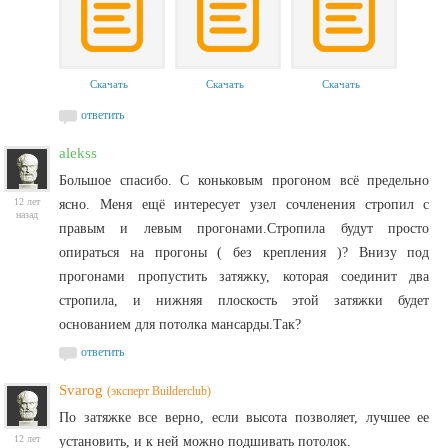
Скачать
Скачать
Скачать
ответить
alekss
Большое спасибо. С коньковым прогоном всё предельно
12 лет
ясно. Меня ещё интересует узел сочленения стропил с
назад
правым и левым прогонами.Стропила будут просто
опираться на прогоны ( без крепления )? Внизу под
прогонами пропустить затяжку, которая соединит два
стропила, и нижняя плоскость этой затяжки будет
основанием для потолка мансарды.Так?
ответить
Svarog
(эксперт Builderclub)
По затяжке все верно, если высота позволяет, лучшее ее
12 лет
установить, и к ней можно подшивать потолок.