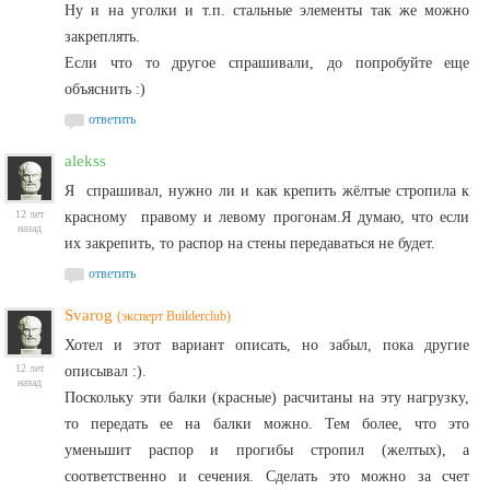
Ну и на уголки и т.п. стальные элементы так же можно
закреплять.
Если что то другое спрашивали, до попробуйте еще
объяснить :)
ответить
alekss
Я спрашивал, нужно ли и как крепить жёлтые стропила к
12 лет
красному правому и левому прогонам.Я думаю, что если
назад
их закрепить, то распор на стены передаваться не будет.
ответить
Svarog
(эксперт Builderclub)
Хотел и этот вариант описать, но забыл, пока другие
12 лет
описывал :).
назад
Поскольку эти балки (красные) расчитаны на эту нагрузку,
то передать ее на балки можно. Тем более, что это
уменьшит распор и прогибы стропил (желтых), а
соответственно и сечения. Сделать это можно за счет