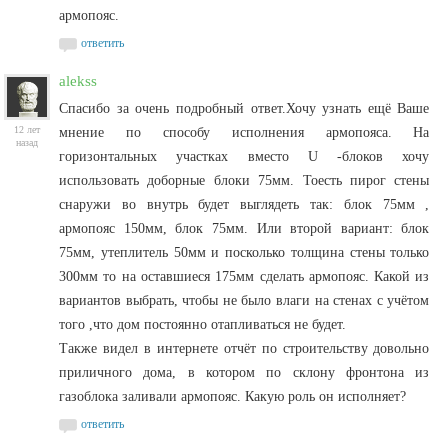
армопояс.
ответить
alekss
Спасибо за очень подробный ответ.Хочу узнать ещё Ваше
12 лет
мнение по способу исполнения армопояса. На
назад
горизонтальных участках вместо U -блоков хочу
использовать доборные блоки 75мм. Тоесть пирог стены
снаружи во внутрь будет выглядеть так: блок 75мм ,
армопояс 150мм, блок 75мм. Или второй вариант: блок
75мм, утеплитель 50мм и посколько толщина стены только
300мм то на оставшиеся 175мм сделать армопояс. Какой из
вариантов выбрать, чтобы не было влаги на стенах с учётом
того ,что дом постоянно отапливаться не будет.
Также видел в интернете отчёт по строительству довольно
приличного дома, в котором по склону фронтона из
газоблока заливали армопояс. Какую роль он исполняет?
ответить