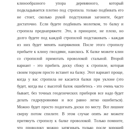
клинообразного упора деревянного, который
подкладывается плотно под стропила. только подбивать его
не стоит, сколько рукой подстукивая загоните, бедет
достаточно. Если будете подбивать молотком, то балку и
стропила преднапряжете. Это, в принципе, не плохо, но
долго будете под каждой стропилой подстакивать - каждая
из них будет менять напряжения. После этого стропилу
прибьете к клину гвоздями, наискось. К балке можете клин
со стропилой примотать проволокой стальной. Второй
вариант - это прибить доску сбоку к стропиле, которая
своим торцом просто встанет на балку. Этот вариант проще,
когда у вас стропила не касается балки при уклоне (это
будет, когда вы с высотой балок ошибетесь - это очень часто
бывает, без точных геодезических приборов все надо будет
делать гидроуровнями и все равно легко ошибиться).
Можно будет просто подогнать доски по месту. Все лишнее
сверху потом спилите. В этом случае опять же можете
притянуть стропилу к балке проволокой. Только помните,
что проволоку можно затягивать только после хорошей