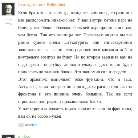
Svarog
(эксперт Builderclub)
Если брать только зону где находится армопояс, то разницы
12 лет
как расположить никакой нет. У вас внутри бетона пара не
назад
будет, у вас блоки обладают большей паропроницаемостью,
чем бетон. Так что разницы нет. Поскольку внутри вы все
равно будете стены штукатурить или гипсокартоном
зашивать то все равно непосредственного контакта ж.б. и
внутренего воздуха не будет. Но во втором варианте вам не
надо делать опалубку дополнительную, достаточно будет
приклеить до заливки блоки. Это экономия сил и средств.
Этот армопояс выполняет теже функции, что и ваш.
Актуален, когда на фронтоныприходится распор или высота
фронтона и его ширина очень большие. Так же если
стропила стоят редко и продавливают блоки.
У вас стропила ложатся почти горизонтально на фронтоны,
вам он не особо нужен.
ответить
alekss