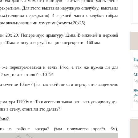
0 м. На данный момент планирую залить верхнюю часть стены
рекрытием. Для этого выставил наружную опалубку, выставил
6см.(толщина перекрытия) В верхней части опалубки собрал
туры окольцованными хомутами(хомуты 20х25).
ами 20х 20. Поперечную арматуру 12мм. В нижней и верхней
ура-10мм. внизу и верху. Толщина перекрытия 160 мм.
Пе
За
 же перестраховаться и взять 14-ю, а так же нужна ли для
Мо
2 мм, или хватило бы 10-й?
За
ы сечение 10 мм? (все таки сейсмика и перекрытие защемлено
Же
ра
За
арматура 11700мм. То имеется возможность загнуть арматуру с
з в стену, стоит ли это делать?
60мм?
тия в районе эркера? (там получается пролёт 6м).