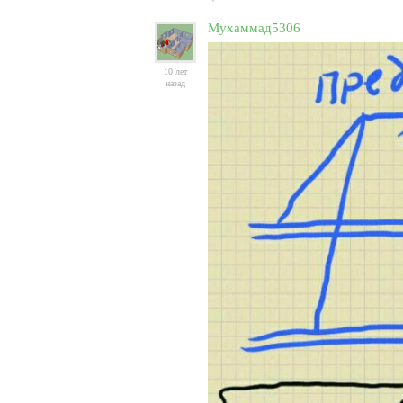
Мухаммад5306
10 лет
назад