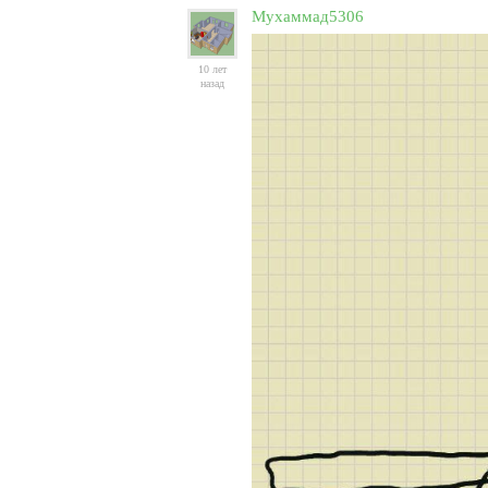
Мухаммад5306
10 лет
назад