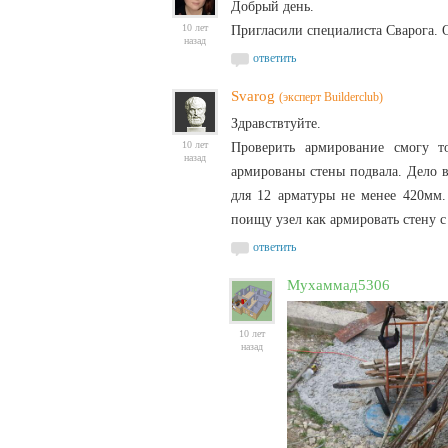
Добрый день.
10 лет
Пригласили специалиста Сварога. 
назад
ответить
Svarog
(эксперт Builderclub)
Здравствтуйте.
10 лет
Проверить армирование смогу то
назад
армированы стены подвала. Дело в
для 12 арматуры не менее 420мм.
поищу узел как армировать стену с
ответить
Мухаммад5306
10 лет
назад