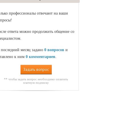
лько профессионалы отвечают на ваши
просы!
сле ответа можно продолжить общение со
ециалистом.
 последний месяц задано
0 вопросов
и
тавлено к ним
0 комментариев
.
Задать вопрос
** чтобы задать вопрос необходимо оплатить
платную подписку