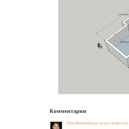
Комментарии
ElenaRudenkaya
(эксперт Builderclub)