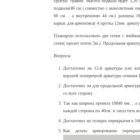
грунты: гравий. Высота подвала будет 3,2
подвала(40 см.) совместно с монолитным пе
60 см. , а внутреннюю 44 см.( разница 1
каркас для армопояса( 4 прутка 12мм. арма
Планирую использовать две сетки с ячейк
сетке( пролет почти 5м.). Продольная армат
Вопросы:
Достаточно ли 12-й арматуры или всё
верхней поперечной арматуры сечения 1
Достаточно ли для продольной арматур
со всех сторон).
Так как ширина проекта 10840 мм. , а 
каждой стороны по 40см. и запустить вни
Достаточно ли толщин перекрытия в 1
Как делать армирование перекры