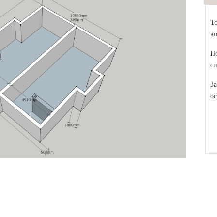
То
во
По
сп
За
ос