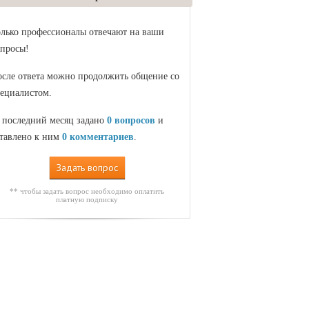
лько профессионалы отвечают на ваши
просы!
сле ответа можно продолжить общение со
ециалистом.
 последний месяц задано
0 вопросов
и
тавлено к ним
0 комментариев
.
Задать вопрос
** чтобы задать вопрос необходимо оплатить
платную подписку