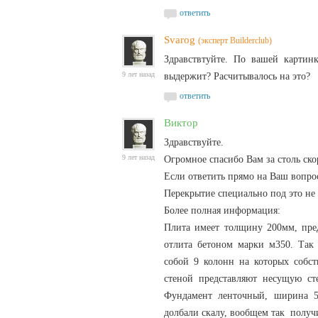
ответить
Svarog
(эксперт Builderclub)
Здравствтуйте. По вашей картинк
9 лет назад
выдержит? Расчитывалось на это?
ответить
Виктор
Здравствуйте.
9 лет назад
Огромное спасибо Вам за столь ско
Если ответить прямо на Ваш вопро
Перекрытие специально под это не
Более полная информация:
Плита имеет толщину 200мм, пред
отлита бетоном марки м350. Так 
собой 9 колонн на которых собст
стеной представляют несущую ст
Фундамент ленточный, ширина 50
долбали скалу, вообщем так полу