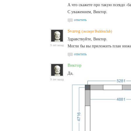
А что скажете про такую псевдо -
С уважением, Виктор.
ответить
Svarog
(эксперт Builderclub)
Здравствуйте, Виктор.
9 лет назад
Могли бы вы приложить план ниже
ответить
Виктор
Да, п
9 лет назад