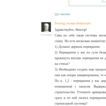
ответить
Svarog
(эксперт Builderclub)
Здравствуйте, Виктор!
9 лет назад
Сама по себе такая системы жизн
схему. Но есть несколько моментов
1) Должно держать перекрытие
2) Перекрытие у вас по сути безр
прокинута внутри перекрытия не д
на стенах?
3) Необходимо создать еще продол
они как опоры замаркированы, те ч
По п. 1,2 - перекрытия у вас де
помещения) с запасом. Выдерж
строительства. Уточните армирова
сразу и по ней лилось перекрыти
стропильной системы?