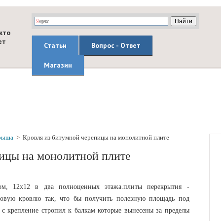
кто
ет
Статьи
Вопрос - Ответ
Магазин
рыша
>
Кровля из битумной черепицы на монолитной плите
пицы на монолитной плите
ом, 12x12 в два полноценных этажа.плиты перекрытия -
ьмовую кровлю так, что бы получить полезную площадь под
с крепление стропил к балкам которые вынесены за пределы