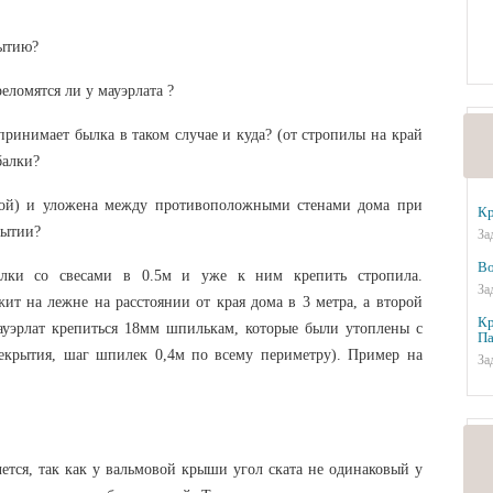
рытию?
еломятся ли у мауэрлата ?
принимает былка в таком случае и куда? (от стропилы на край
балки?
ной) и уложена между противоположными стенами дома при
Кр
рытии?
За
Во
лки со свесами в 0.5м и уже к ним крепить стропила.
За
ит на лежне на расстоянии от края дома в 3 метра, а второй
Кр
ауэрлат крепиться 18мм шпилькам, которые были утоплены с
Па
екрытия, шаг шпилек 0,4м по всему периметру). Пример на
За
ется, так как у вальмовой крыши угол ската не одинаковый у