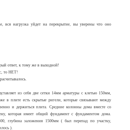
е, вся нагрузка уйдет на перекрытие, вы уверены что оно
рый ответ, к тому же в выходной!
с, то НЕТ!
 расчитывалось.
ставляет из себя две сетки 14мм арматуры с клетью 150мм,
же в плите есть скрытые ригели, которые связывают между
венно и держиться плита. Средние колонны дома вместе со
ену, которая имеет общий фундамент с фундаментом дома.
0, глубина заложения 1500мм ( был перепад по участку,
чилось ).