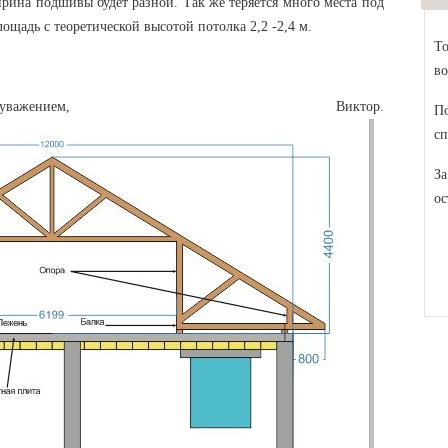
рина подшивы будет разной. Так же теряется много места под
ощадь с теоретической высотой потолка 2,2 -2,4 м.
То
во
ием, Виктор.
По
сп
За
ос