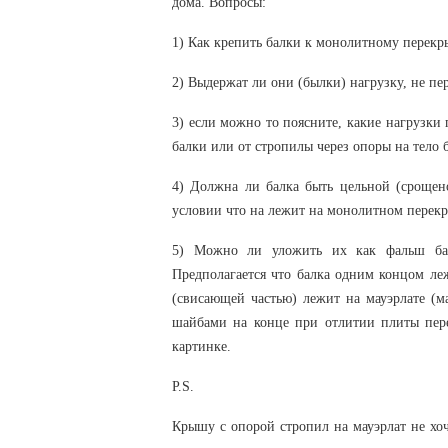
дома. Вопросы:
1) Как крепить балки к монолитному перек
2) Выдержат ли они (былки) нагрузку, не пер
3) если можно то поясните, какие нагрузки 
балки или от стропилы через опоры на тело 
4) Должна ли балка быть цельной (сроще
условии что на лежит на монолитном перек
5) Можно ли уложить их как фальш ба
Предполагается что балка одним концом леж
(свисающей частью) лежит на мауэрлате (м
шайбами на конце при отлитии плиты пер
картинке.
P.S.
Крышу с опорой стропил на мауэрлат не хоч