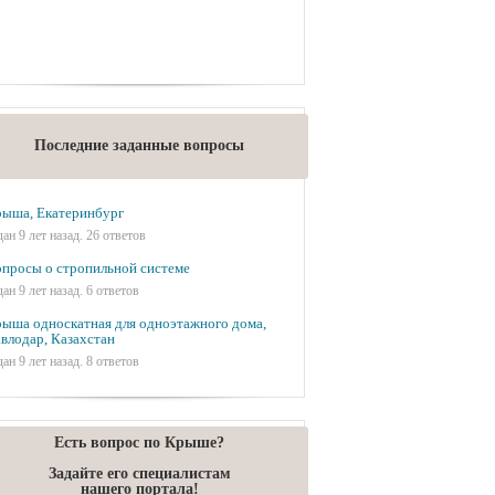
Последние заданные вопросы
ыша, Екатеринбург
дан 9 лет назад. 26 ответов
просы о стропильной системе
дан 9 лет назад. 6 ответов
ыша односкатная для одноэтажного дома,
влодар, Казахстан
дан 9 лет назад. 8 ответов
Есть вопрос по Крыше?
Задайте его специалистам
нашего портала!