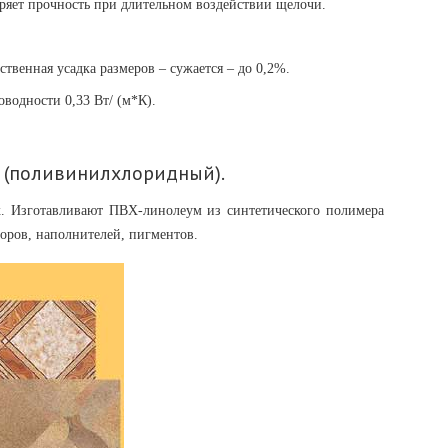
еряет прочность при длительном воздействии щелочи.
ственная усадка размеров – сужается – до 0,2%.
водности 0,33 Вт/ (м*К).
 (поливинилхлоридный).
х. Изготавливают ПВХ-линолеум из синтетического полимера
оров, наполнителей, пигментов.