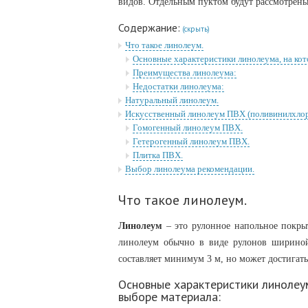
видов. Отдельным пуктом будут рассмотрен
Содержание:
(скрыть)
Что такое линолеум.
Основные характеристики линолеума, на кот
Преимущества линолеума:
Недостатки линолеума:
Натуральный линолеум.
Искусственный линолеум ПВХ (поливинилхло
Гомогенный линолеум ПВХ.
Гетерогенный линолеум ПВХ.
Плитка ПВХ.
Выбор линолеума рекомендации.
Что такое линолеум.
Линолеум
– это рулонное напольное покрыт
линолеум обычно в виде рулонов шириной
составляет минимум 3 м, но может достигат
Основные характеристики линолеум
выборе материала: