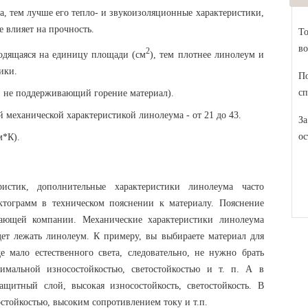
 тем лучше его тепло- и звукоизоляционные характеристики,
е влияет на прочность.
То
во
2
одящаяся на единицу площади (см
), тем плотнее линолеум и
ики.
По
сп
, не поддерживающий горение материал).
й механической характеристикой линолеума - от 21 до 43.
За
ос
м*К).
истик, дополнительные характеристики линолеума часто
ктограмм в техническом пояснении к материалу. Пояснение
ающей компании. Механические характеристики линолеума
дет лежать линолеум. К примеру, вы выбираете материал для
е мало естественного света, следовательно, не нужно брать
мальной износостойкостью, светостойкостью и т. п. А в
щитный слой, высокая износостойкость, светостойкость. В
стойкостью, высоким сопротивлением току и т.п.