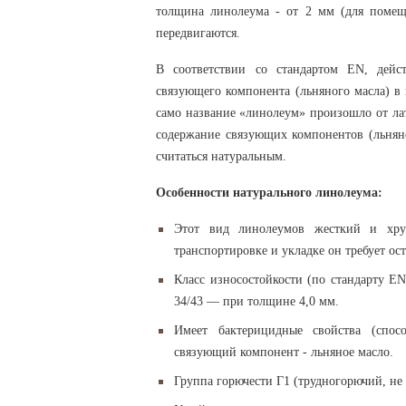
толщина линолеума - от 2 мм (для помещ
передвигаются.
В соответствии со стандартом ЕN, дей
связующего компонента (льняного масла) в 
само название «линолеум» произошло от лати
содержание связующих компонентов (льняно
считаться натуральным.
Особенности натурального линолеума:
Этот вид линолеумов жесткий и хру
транспортировке и укладке он требует о
Класс износостойкости (по стандарту E
34/43 — при толщине 4,0 мм.
Имеет бактерицидные свойства (спос
связующий компонент - льняное масло.
Группа горючести Г1 (трудногорючий, н