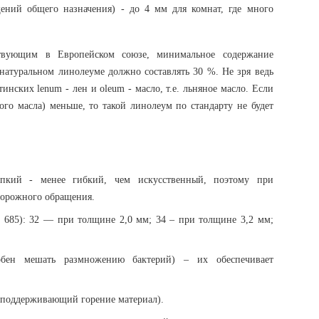
ений общего назначения) - до 4 мм для комнат, где много
ствующим в Европейском союзе, минимальное содержание
натуральном линолеуме должно составлять 30 %. Не зря ведь
нских lenum - лен и oleum - масло, т.е. льняное масло. Если
го масла) меньше, то такой линолеум по стандарту не будет
пкий - менее гибкий, чем искусственный, поэтому при
сторожного обращения.
N 685): 32 — при толщине 2,0 мм; 34 – при толщине 3,2 мм;
обен мешать размножению бактерий) – их обеспечивает
е поддерживающий горение материал).