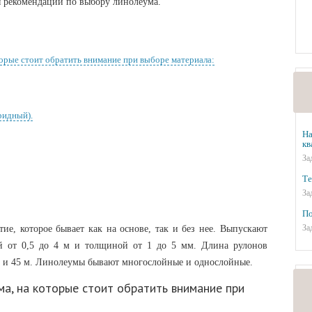
ы рекомендации по выбору линолеума.
орые стоит обратить внимание при выборе материала:
ридный).
На
кв
За
Те
За
По
За
ие, которое бывает как на основе, так и без нее. Выпускают
 от 0,5 до 4 м и толщиной от 1 до 5 мм. Длина рулонов
ь и 45 м. Линолеумы бывают многослойные и однослойные.
а, на которые стоит обратить внимание при