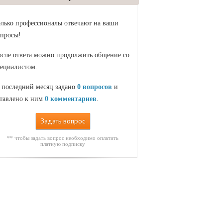
лько профессионалы отвечают на ваши
просы!
сле ответа можно продолжить общение со
ециалистом.
 последний месяц задано
0 вопросов
и
тавлено к ним
0 комментариев
.
Задать вопрос
** чтобы задать вопрос необходимо оплатить
платную подписку