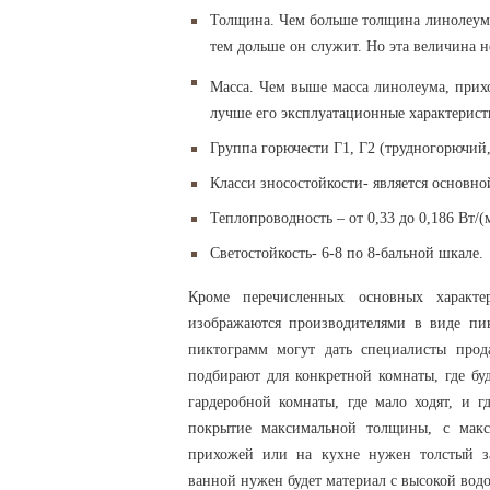
Толщина. Чем больше толщина линолеума,
тем дольше он служит. Но эта величина н
Масса. Чем выше масса линолеума, прих
лучше его эксплуатационные характерист
Группа горючести Г1, Г2 (трудногорючий
Класси зносостойкости- является основно
Теплопроводность – от 0,33 до 0,186 Вт/(
Светостойкость- 6-8 по 8-бальной шкале.
Кроме перечисленных основных характер
изображаются производителями в виде пи
пиктограмм могут дать специалисты прод
подбирают для конкретной комнаты, где бу
гардеробной комнаты, где мало ходят, и гд
покрытие максимальной толщины, с макси
прихожей или на кухне нужен толстый за
ванной нужен будет материал с высокой водо