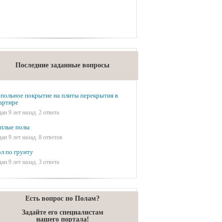
Последние заданные вопросы
польное покрытие на плиты перекрытия в
артире
дан 9 лет назад. 2 ответа
плые полы
дан 9 лет назад. 8 ответов
л по грунту
дан 9 лет назад. 3 ответа
Есть вопрос по Полам?
Задайте его специалистам
нашего портала!