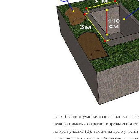
На выбранном участке я снял полностью ве
нужно снимать аккуратно, вырезая его час
на край участка (В), так же на краю участ
дерн пригодится для устройства отвала вокру