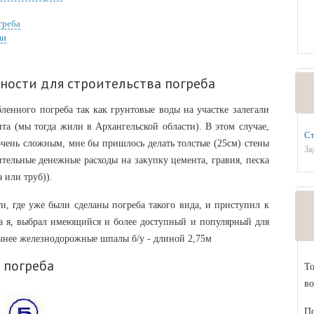
греба
ши
ности для строительства погреба
ленного погреба так как грунтовые воды на участке залегали
нта (мы тогда жили в Архангельской области). В этом случае,
Ст
очень сложным, мне бы пришлось делать толстые (25см) стены
За
ительные денежные расходы на закупку цемента, гравия, песка
 или труб)).
, где уже были сделаны погреба такого вида, и приступил к
еба я, выбрал имеющийся и более доступный и популярный для
очнее железнодорожные шпалы б/у - длиной 2,75м
 погреба
То
во
По