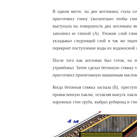
В одном месте, на дне котлована, стала с
приготовил глину (желательно чтобы гли
выступала на поверхность дна котлована я
заполнил ее глиной (А). Уложив слой глин
укладывал следующий слой и так же тщате
перекроет поступление воды из водоносной 
После того как котлован был готов, на 
утрамбовал. Затем сделал бетонную стяжку т
приготовил пропитанную машинным маслом 
Когда бетонная стяжка застыла (Б), присту
промасленную паклю, оставляя выпуск пакли
наружных стен сруба, выбрал рубероид и гли