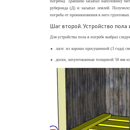
погреба). Траншею засыпал наполовину би
рубероида (Д) и засыпал землей. Получилс
погреба от проникновения в него грунтовых 
Шаг второй. Устройство пола 
Для устройства пола в погребе выбрал след
лаги: из хорошо просушенной (3 года) с
доски, шпунтованные толщиной 50 мм из