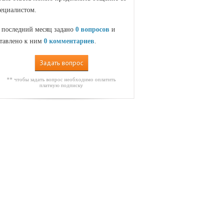
ециалистом.
 последний месяц задано
0 вопросов
и
тавлено к ним
0 комментариев
.
Задать вопрос
** чтобы задать вопрос необходимо оплатить
платную подписку