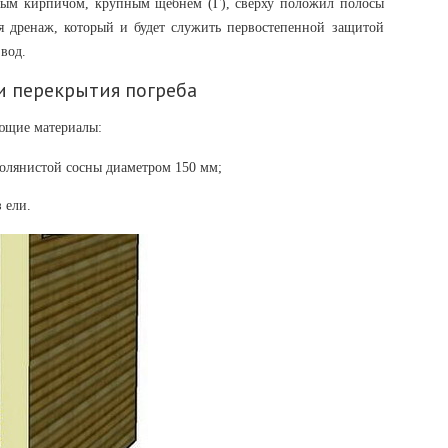
тым кирпичом, крупным щебнем (Г), сверху положил полосы
я дренаж, который и будет служить первостепенной защитой
вод.
и перекрытия погреба
ующие материалы:
молянистой сосны диаметром 150 мм;
 ели.