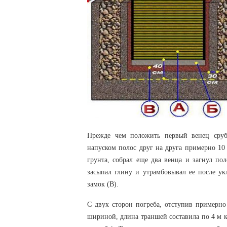
Прежде чем положить первый венец сруб
напуском полос друг на друга примерно 10 
грунта, собрал еще два венца и загнул по
засыпал глину и утрамбовывал ее после у
замок (В).
С двух сторон погреба, отступив примерно
шириной, длина траншей составила по 4 м к