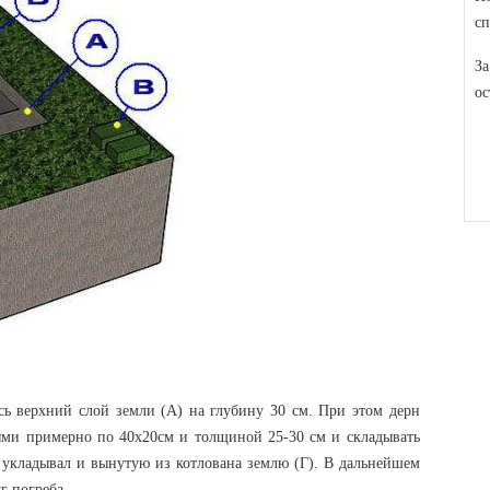
сп
За
ос
сь верхний слой земли (А) на глубину 30 см. При этом дерн
тями примерно по 40х20см и толщиной 25-30 см и складывать
ка укладывал и вынутую из котлована землю (Г). В дальнейшем
г погреба.