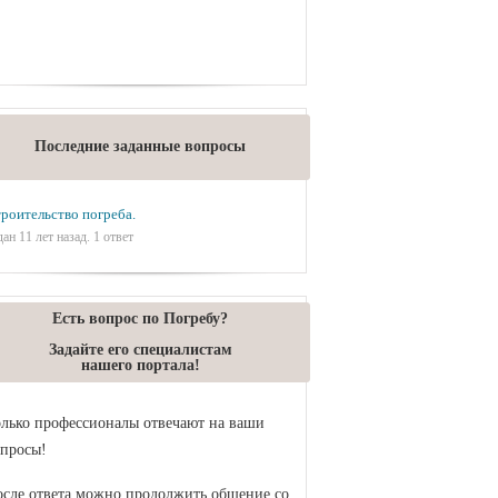
Последние заданные вопросы
роительство погреба.
дан 11 лет назад. 1 ответ
Есть вопрос по Погребу?
Задайте его специалистам
нашего портала!
лько профессионалы отвечают на ваши
просы!
сле ответа можно продолжить общение со