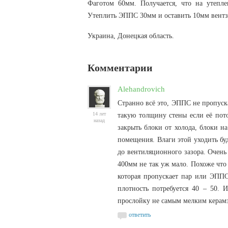
Фаготом 60мм. Получается, что на утепле
Утеплить ЭППС 30мм и оставить 10мм вентзаз
Украина, Донецкая область.
Комментарии
Alehandrovich
Странно всё это, ЭППС не пропуск
14 лет
такую толщину стены если её пот
назад
закрыть блоки от холода, блоки н
помещения. Влаги этой уходить бу
до вентиляционного зазора. Очень
400мм не так уж мало. Похоже что
которая пропускает пар или ЭППС
плотность потребуется 40 – 50. 
прослойку не самым мелким керам
ответить