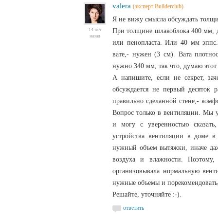
valera
(эксперт Builderclub)
Я не вижу смысла обсуждать толщин
14 лет
При толщине шлакоблока 400 мм, д
назад
или пенопласта. Или 40 мм эппс
вате,- нужен (3 см). Вата плотно
нужно 340 мм, так что, думаю этот 
А напишите, если не секрет, за
обсуждается не первый десяток р
правильно сделанной стене,- ком
Вопрос только в вентиляции. Мы у
и могу с уверенностью сказать
устройства вентиляции в доме в
нужный объем вытяжки, иначе даж
воздуха и влажности. Поэтому,
организовывала нормальную венти
нужные объемы и порекомендовать,
Решайте, уточняйте :-).
ответить