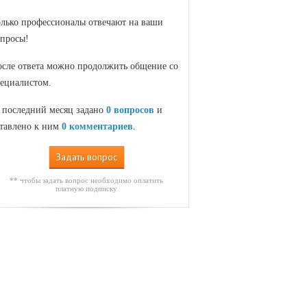
лько профессионалы отвечают на ваши
просы!
сле ответа можно продолжить общение со
ециалистом.
 последний месяц задано
0 вопросов
и
тавлено к ним
0 комментариев
.
Задать вопрос
** чтобы задать вопрос необходимо оплатить
платную подписку