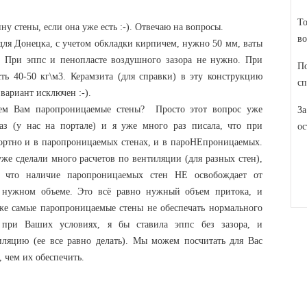
То
у стены, если она уже есть :-). Отвечаю на вопросы.
во
ля Донецка, с учетом обкладки кирпичем, нужно 50 мм, ваты
. При эппс и пенопласте воздушного зазора не нужно. При
По
сть 40-50 кг\м3. Керамзита (для справки) в эту конструкцию
сп
вариант исключен :-).
чем Вам паропроницаемые стены? Просто этот вопрос уже
За
аз (у нас на портале) и я уже много раз писала, что при
ос
фортно и в паропроницаемых стенах, и в пароНЕпроницаемых.
же сделали много расчетов по вентиляции (для разных стен),
, что наличие паропроницаемых стен НЕ освобождает от
 нужном объеме. Это всё равно нужный объем притока, и
е самые паропроницаемые стены не обеспечать нормального
 при Ваших условиях, я бы ставила эппс без зазора, и
ляцию (ее все равно делать). Мы можем посчитать для Вас
 чем их обеспечить.