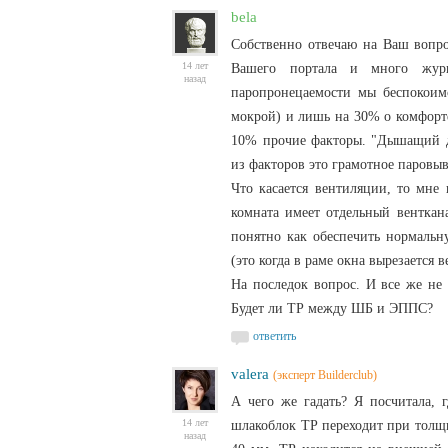
bela
Собственно отвечаю на Ваш вопро
14 лет
Вашего портала и много журн
назад
паропронецаемости мы беспокоимс
мокрой) и лишь на 30% о комфорте
10% прочие факторы. "Дышащий д
из факторов это грамотное паровыв
Что касается вентиляции, то мне 
комната имеет отдельный венткана
понятно как обеспечить нормаль
(это когда в раме окна вырезается
На последок вопрос. И все же не
Будет ли ТР между ШБ и ЭППС?
ответить
valera
(эксперт Builderclub)
А чего же гадать? Я посчитала, 
14 лет
шлакоблок ТР переходит при толщи
назад