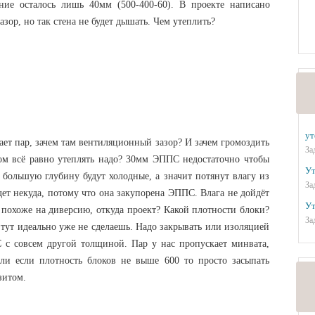
ние осталось лишь 40мм (500-400-60). В проекте написано
ор, но так стена не будет дышать. Чем утеплить?
ут
ает пар, зачем там вентиляционный зазор? И зачем громоздить
За
ом всё равно утеплять надо? 30мм ЭППС недостаточно чтобы
Ут
а большую глубину будут холодные, а значит потянут влагу из
За
дет некуда, потому что она закупорена ЭППС. Влага не дойдёт
Ут
 похоже на диверсию, откуда проект? Какой плотности блоки?
За
 тут идеально уже не сделаешь. Надо закрывать или изоляцией
 с совсем другой толщиной. Пар у нас пропускает минвата,
Или если плотность блоков не выше 600 то просто засыпать
зитом.