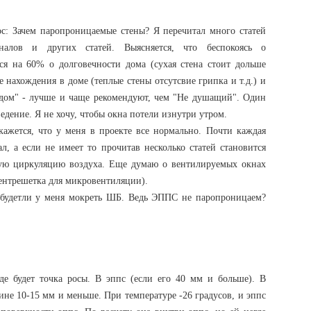
с: Зачем паропроницаемые стены? Я перечитал много статей
алов и других статей. Выясняется, что беспокоясь о
я на 60% о долговечности дома (сухая стена стоит дольше
 нахождения в доме (теплые стены отсутсвие грипка и т.д.) и
ом" - лучше и чаще рекомендуют, чем "Не душащий". Один
едение. Я не хочу, чтобы окна потели изнутри утром.
кажется, что у меня в проекте все нормально. Почти каждая
л, а если не имеет то прочитав несколько статей становится
ную циркуляцию воздуха. Еще думаю о вентилируемых окнах
 вентрешетка для микровентиляции).
 будетли у меня мокреть ШБ. Ведь ЭППС не паропроницаем?
где будет точка росы. В эппс (если его 40 мм и больше). В
не 10-15 мм и меньше. При температуре -26 градусов, и эппс