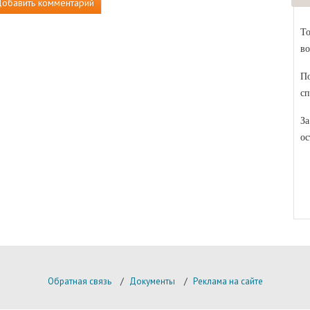
обавить комментарий
То
во
По
сп
За
ос
Обратная связь
/
Документы
/
Реклама на сайте