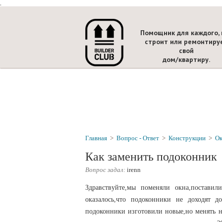
.
Помощник для каждого, 
строит или ремонтиру
свой
дом/квартиру.
Главная
>
Вопрос - Ответ
>
Конструкции
>
Ок
Как заменить подоконник
Вопрос задал:
irenn
Здравствуйте,мы поменяли окна,поставил
оказалось,что подоконники не доходят д
подоконники изготовили новые,но менять на