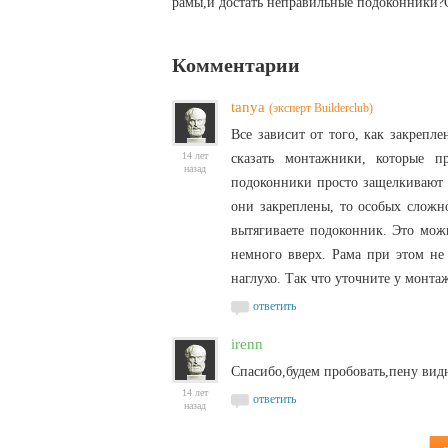
рамы,и достать неправильные подоконники?
Комментарии
tanya
(эксперт Builderclub)
Все зависит от того, как закреп
14 лет
сказать монтажники, которые п
назад
подоконники просто защелкивают 
они закреплены, то особых сложно
вытягиваете подоконник. Это можн
немного вверх. Рама при этом не
наглухо. Так что уточните у монта
ответить
irenn
Спасибо,будем пробовать,пену вид
14 лет
ответить
назад