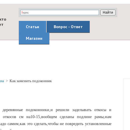
кто
ет
Статьи
Вопрос - Ответ
Магазин
на
>
Как заменить подоконник
и деревянные подоконники,и решили заделывать откосы и
о откосов см на10-15,вообщем сделаны подлине рамы,нам
до самим,как это сделать,чтобы не повредить установленные