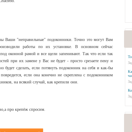
Спасибо.
лены Ваши "неправильные" подоконники. Точно это могут Вам
роизводили работы по их установке. В основном сейчас
под оконной рамой и все щели запенивают. Так что если так
То
стей при их замене у Вас не будет - просто срезаете пену и
За
о будет сделать, если потянуть подоконник на себя и как-бы
Ка
 повредится, если она конечно не скреплена с подоконником
ча
За
жников, на всякий случай, как крепили они.
Ко
За
но,а про крепёж спросим.