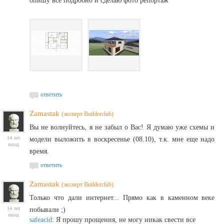
опишу все подробно и сделаю фото репортаж
ответить
Zamastak
(эксперт Builderclub)
Вы не волнуйтесь, я не забыл о Вас! Я думаю уже схемы и
14 лет
модели выложить в воскресенье (08.10), т.к. мне еще надо
назад
время.
ответить
Zamastak
(эксперт Builderclub)
Только что дали интернет... Прямо как в каменном веке
14 лет
побывали ;)
назад
safeacid
: Я прошу прощения, не могу никак свести все