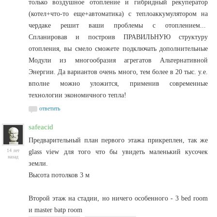
только воздушное отопление и гибридный рекуператор
(котел+что-то еще+автоматика) с теплоаккумулятором на
чердаке решит ваши проблемы с отоплением...
Спланировав и построив ПРАВИЛЬНУЮ структуру
отопления, вы смело сможете подключать дополнительные
Модули из многообразия агрегатов Альтернативной
Энергии. Да вариантов очень много, тем более в 20 тыс. у.е.
вполне можно уложится, применив современные
технологии экономичного тепла!
ответить
safeacid
Предварительный план первого этажа прикреплен, так же
14 лет
glass view для того что бы увидеть маленький кусочек
назад
земли.
Высота потолков 3 м
Второй этаж на стадии, но ничего особенного - 3 bed room
и master batр room