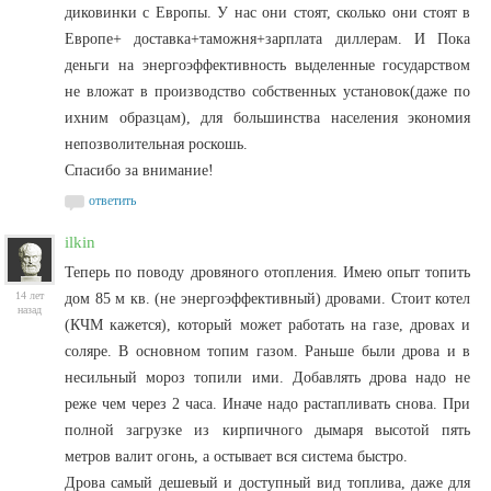
диковинки с Европы. У нас они стоят, сколько они стоят в
Европе+ доставка+таможня+зарплата диллерам. И Пока
деньги на энергоэффективность выделенные государством
не вложат в производство собственных установок(даже по
ихним образцам), для большинства населения экономия
непозволительная роскошь.
Спасибо за внимание!
ответить
ilkin
Теперь по поводу дровяного отопления. Имею опыт топить
14 лет
дом 85 м кв. (не энергоэффективный) дровами. Стоит котел
назад
(КЧМ кажется), который может работать на газе, дровах и
соляре. В основном топим газом. Раньше были дрова и в
несильный мороз топили ими. Добавлять дрова надо не
реже чем через 2 часа. Иначе надо растапливать снова. При
полной загрузке из кирпичного дымаря высотой пять
метров валит огонь, а остывает вся система быстро.
Дрова самый дешевый и доступный вид топлива, даже для