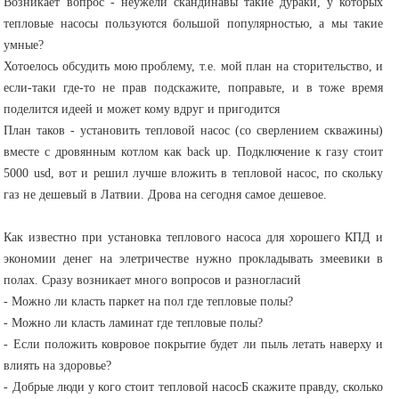
Возникает вопрос - неужели скандинавы такие дураки, у которых
тепловые насосы пользуются большой популярностью, а мы такие
умные?
Хотоелось обсудить мою проблему, т.е. мой план на сторительство, и
если-таки где-то не прав подскажите, поправьте, и в тоже время
поделится идеей и может кому вдруг и пригодится
План таков - установить тепловой насос (со сверлением скважины)
вместе с дровянным котлом как back up. Подключение к газу стоит
5000 usd, вот и решил лучше вложить в тепловой насос, по скольку
газ не дешевый в Латвии. Дрова на сегодня самое дешевое.
Как известно при установка теплового насоса для хорошего КПД и
экономии денег на элетричестве нужно прокладывать змеевики в
полах. Сразу возникает много вопросов и разногласий
- Можно ли класть паркет на пол где тепловые полы?
- Можно ли класть ламинат где тепловые полы?
- Если положить ковровое покрытие будет ли пыль летать наверху и
влиять на здоровье?
- Добрые люди у кого стоит тепловой насосБ скажите правду, сколько