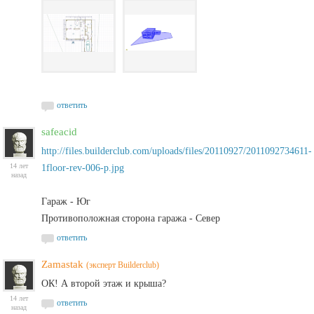
ответить
safeacid
http://files.builderclub.com/uploads/files/20110927/2011092734611-
14 лет
1floor-rev-006-p.jpg
назад
Гараж - Юг
Противоположная сторона гаража - Север
ответить
Zamastak
(эксперт Builderclub)
ОК! А второй этаж и крыша?
14 лет
ответить
назад