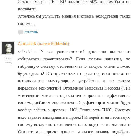
Я так и хочу + ТН - EU оплачивает 50% почему бы и не
поставить.
Хтоелось бы услышать мнения и отзывы облодателей таких
систем....
ответить
Zamastak
(эксперт Builderclub)
safeacid - У вас уже готовывй дом или вы только
14 лет
собираетесь проектировать? Если только закладка, то
назад
гибридную систему отопления за 5 тыс.у.е. очень сложно
будет сделать! Это практически нереально, если только не
использовать полукустарные устройства и не совсем
передовые технологии! Отопление Тепловым Насосом (ТН)
+ всеядный котел - это достаточно простая и эффективная
система, добавим еще солнечный рефлектор и можно будет
вообще забыть о дровах... НО! Опять есть "НО". Систему
надо заранее закладывать в проект! И перейти на пассивную
систему воздушного отопления плюс водяные теплые полы.
Скиньте мне проект дома и я смогу помочь подобрать