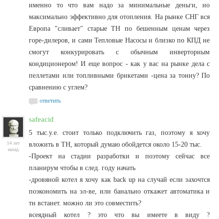
именно то что вам надо за минимальные деньги, но
максимально эффективно для отопления. На рынке СНГ вся
Европа "сливает" старые ТН по бешенным ценам через
горе-дилеров, и сами Тепловые Насосы и близко по КПД не
смогут конкурировать с обычным инверторным
кондиционером! И еще вопрос - как у вас на рынке дела с
пеллетами или топливными брикетами -цена за тонну? По
сравнению с углем?
ответить
safeacid
5 тыс.у.е. стоит только подключить газ, поэтому я хочу
14 лет
вложить в ТН, который думаю обойдется около 15-20 тыс.
назад
-Проект на стадии разработки и поэтому сейчас все
планирум чтобы в след. году начать
-дровяной котел я хочу как back up на случай если захочтся
поэкономить на эл-ве, или банально откажет автоматика и
тн встанет. можно ли это совместить?
всеядный котел ? это что вы имеете в виду ?