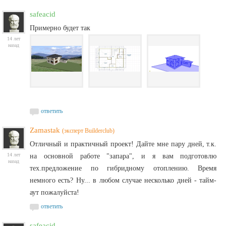
safeacid
Примерно будет так
14 лет
назад
ответить
Zamastak
(эксперт Builderclub)
Отличный и практичный проект! Дайте мне пару дней, т.к.
14 лет
на основной работе "запара", и я вам подготовлю
назад
тех.предложение по гибридному отоплению. Время
немного есть? Ну... в любом случае несколько дней - тайм-
аут пожалуйста!
ответить
safeacid