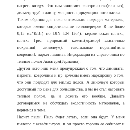
нагреть воздух. Это нам экономит электричество(или газ),
диаметр труб и длину, мощность циркуляционного насоса.
Таким образом для пола оптимально подходят материалы,
которые имеют сопротивление теплопередаче R не более
0,15 м2*К/Вт( по DIN EN 1264): керамическая плитка,
плитка Грес, природный камень(мрамор) эластичные
покрытия( линолеум), текстильные порытия(типа
ковролин), паркет ламинат. Информация из справочника по
теплым полам Акватерм(Германия).
Другой источник меня предупреждал о том, что ламинаты,
паркеты, ковролины и пр. должны иметь маркировку о том,
что они подходят для теплых полов. А линолеум который
доступный по цене для большинства, я бы не стал нагревать
теплым полом, да и ложить его вообще. Давайте
договоримся: не обсуждать екологичность материалов, а
вернемся к теме.
Насчет пыли. Пыль будет летать, если она будет. У меня
пылесос с аквафильтром, и он просто хорошо ее собирает и