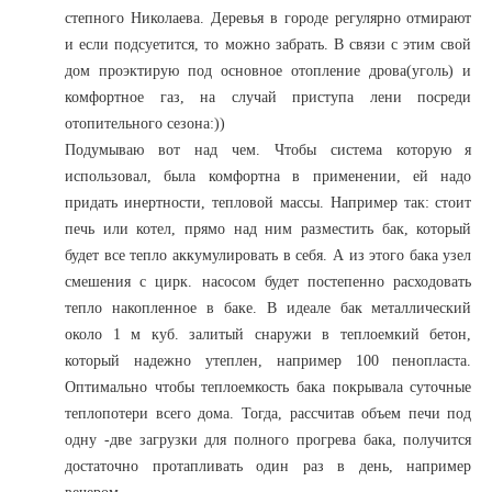
степного Николаева. Деревья в городе регулярно отмирают
и если подсуетится, то можно забрать. В связи с этим свой
дом проэктирую под основное отопление дрова(уголь) и
комфортное газ, на случай приступа лени посреди
отопительного сезона:))
Подумываю вот над чем. Чтобы система которую я
использовал, была комфортна в применении, ей надо
придать инертности, тепловой массы. Например так: стоит
печь или котел, прямо над ним разместить бак, который
будет все тепло аккумулировать в себя. А из этого бака узел
смешения с цирк. насосом будет постепенно расходовать
тепло накопленное в баке. В идеале бак металлический
около 1 м куб. залитый снаружи в теплоемкий бетон,
который надежно утеплен, например 100 пенопласта.
Оптимально чтобы теплоемкость бака покрывала суточные
теплопотери всего дома. Тогда, рассчитав объем печи под
одну -две загрузки для полного прогрева бака, получится
достаточно протапливать один раз в день, например