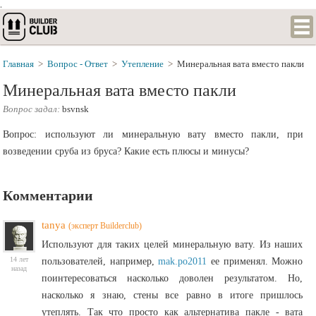
.
Главная
>
Вопрос - Ответ
>
Утепление
>
Минеральная вата вместо пакли
Минеральная вата вместо пакли
Вопрос задал:
bsvnsk
Вопрос: используют ли минеральную вату вместо пакли, при
возведении сруба из бруса? Какие есть плюсы и минусы?
Комментарии
tanya
(эксперт Builderclub)
Используют для таких целей минеральную вату. Из наших
14 лет
пользователей, например,
mak.po2011
ее применял. Можно
назад
поинтересоваться насколько доволен результатом. Но,
насколько я знаю, стены все равно в итоге пришлось
утеплять. Так что просто как альтернатива пакле - вата