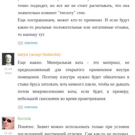
точно подходит, но все же не стоит расчитывать, что она
значительно изменит "теплоту" стен.
Еще поспрашиваем, может кто-то применял. И если будут
какие-то реальные положительные или негативные отзывы,
то напишу тут.
ответить
tanya
(эксперт Builderclub)
Еще важно. Минеральная вата - это материал, не
14 лет
предназначенный для открытого применения внутри
назад
помещения. Поэтому изнутри нужно будет обязательно в
стыки бруса затолкать хоть немного пакли, чтобы не дышать
потом микроволокнами ваты, если будет, к примеру,
небольшой сквознячек во время проветривания.
ответить
bsvnsk
Понятно. Значит можно использовать только при условии
14 лет
последующей внутренней отделки. Сам как-то не подумал.