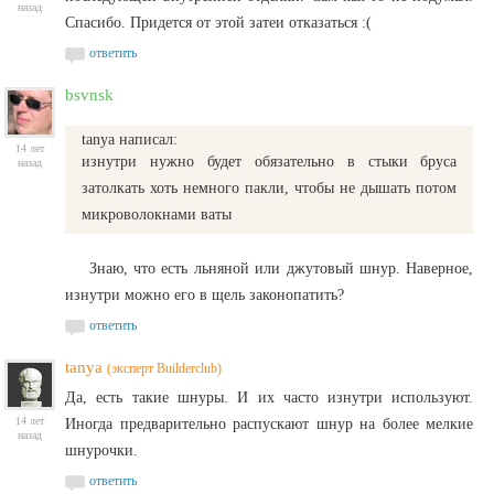
назад
Спасибо. Придется от этой затеи отказаться :(
ответить
bsvnsk
tanya
написал
:
14 лет
изнутри нужно будет обязательно в стыки бруса
назад
затолкать хоть немного пакли, чтобы не дышать потом
микроволокнами ваты
Знаю, что есть льняной или джутовый шнур. Наверное,
изнутри можно его в щель законопатить?
ответить
tanya
(эксперт Builderclub)
Да, есть такие шнуры. И их часто изнутри используют.
14 лет
Иногда предварительно распускают шнур на более мелкие
назад
шнурочки.
ответить