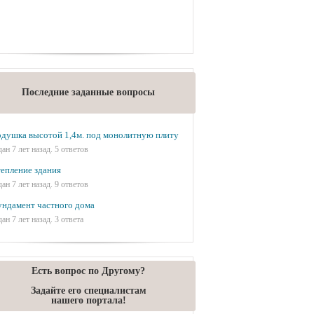
Последние заданные вопросы
душка высотой 1,4м. под монолитную плиту
дан 7 лет назад. 5 ответов
епление здания
дан 7 лет назад. 9 ответов
ндамент частного дома
дан 7 лет назад. 3 ответа
Есть вопрос по Другому?
Задайте его специалистам
нашего портала!