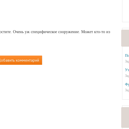
ростите. Очень уж специфическое сооружение. Может кто-то из
По
обавить комментарий
За
Ут
За
Фу
За