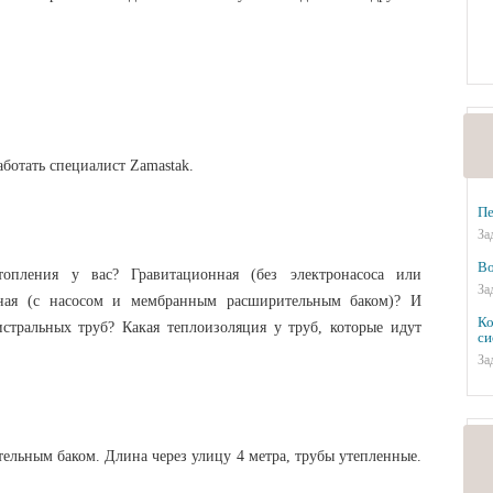
ботать специалист Zamastak.
Пе
За
Во
топления у вас? Гравитационная (без электронасоса или
За
ьная (с насосом и мембранным расширительным баком)? И
Ко
истральных труб? Какая теплоизоляция у труб, которые идут
си
За
льным баком. Длина через улицу 4 метра, трубы утепленные.