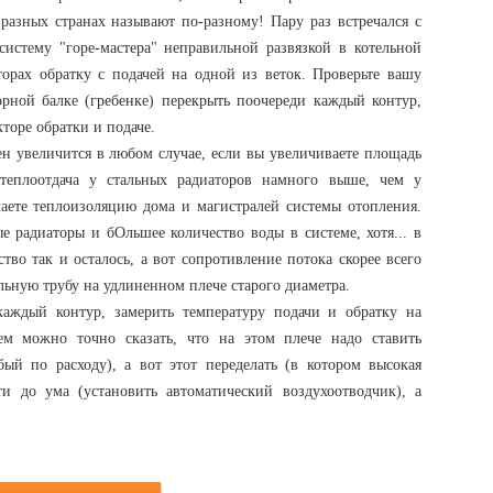
 разных странах называют по-разному! Пару раз встречался с
истему "горе-мастера" неправильной развязкой в котельной
торах обратку с подачей на одной из веток. Проверьте вашу
орной балке (гребенке) перекрыть поочереди каждый контур,
кторе обратки и подаче.
жен увеличится в любом случае, если вы увеличиваете площадь
теплоотдача у стальных радиаторов намного выше, чем у
лаете теплоизоляцию дома и магистралей системы отопления.
е радиаторы и бОльшее количество воды в системе, хотя... в
ство так и осталось, а вот сопротивление потока скорее всего
льную трубу на удлиненном плече старого диаметра.
каждый контур, замерить температуру подачи и обратку на
ем можно точно сказать, что на этом плече надо ставить
бый по расходу), а вот этот переделать (в котором высокая
ти до ума (установить автоматический воздухоотводчик), а