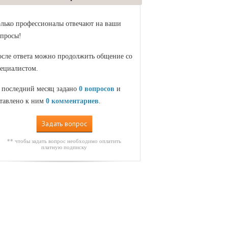
лько профессионалы отвечают на ваши
просы!
сле ответа можно продолжить общение со
ециалистом.
 последний месяц задано
0 вопросов
и
тавлено к ним
0 комментариев
.
Задать вопрос
** чтобы задать вопрос необходимо оплатить
платную подписку