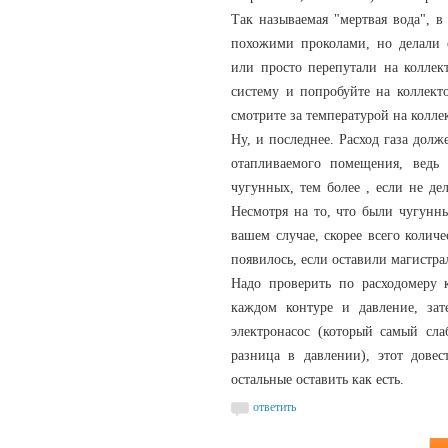
Так называемая "мертвая вода", в
похожими проколами, но делали с
или просто перепутали на коллек
систему и попробуйте на коллект
смотрите за температурой на колле
Ну, и последнее. Расход газа дол
отапливаемого помещения, ведь 
чугунных, тем более , если не де
Несмотря на то, что были чугунны
вашем случае, скорее всего количе
появилось, если оставили магистра
Надо проверить по расходомеру 
каждом контуре и давление, зат
электронасос (который самый сла
разница в давлении), этот довес
остальные оставить как есть.
ответить