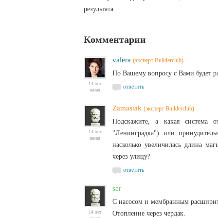
результата.
Комментарии
valera
(эксперт Builderclub)
По Вашему вопросу с Вами будет ра
14 лет
ответить
назад
Zamastak
(эксперт Builderclub)
Подскажите, а какая система о
14 лет
"Ленинградка") или принудител
назад
насколько увеличилась длина маг
через улицу?
ответить
ser
С насосом и мембранным расширите
14 лет
Отопление через чердак.