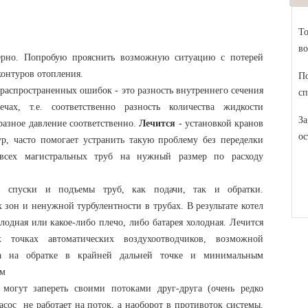
То
во
ерно. Попробую прояснить возможную ситуацию с потерей
контуров отопления.
По
 распространенных ошибок - это разность внутреннего сечения
сп
чах, т.е. соответственно разность количества жидкости
За
азное давление соответственно.
Лечится
- установкой кранов
ос
р, часто помогает устранить такую проблему без переделки
всех магистральных труб на нужный размер по расходу
, спуски и подъемы труб, как подачи, так и обратки.
 зон и ненужной турбулентности в трубах. В результате котел
лодная или какое-либо плечо, либо батарея холодная. Лечится
 точках автоматических воздухоотводчиков, возможной
са на обратке в крайней дальней точке и минимальным
ом
 могут запереть своими потоками друг-друга (очень редко
насос не работает на поток, а наоборот в противоток системы.