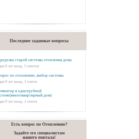
Последние заданные вопросы
ределка старой системы отопления дома
дан 9 лет назад. 5 ответов
прос по отоплению, выбор системы
дан 9 лет назад. 3 ответа
нвектор в однотрубной
стеме(многоквартирный дом)
дан 9 лет назад. 2 ответа
Есть вопрос по Отоплению?
Задайте его специалистам
нашего портала!