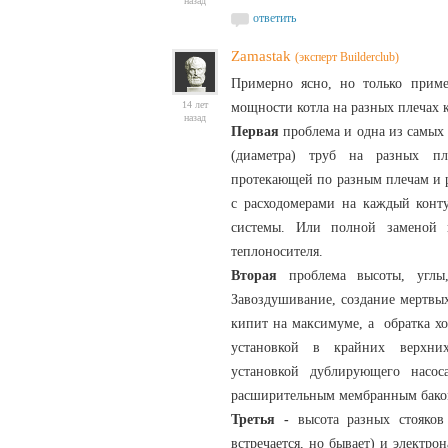
назад
ответить
Zamastak
(эксперт Builderclub)
Примерно ясно, но только прим
14 лет
мощности котла на разных плечах 
назад
Первая
проблема и одна из самых
(диаметра) труб на разных пле
протекающей по разным плечам и р
с расходомерами на каждый конту
системы. Или полной заменой 
теплоносителя.
Вторая
проблема высоты, углы
Завоздушивание, создание мертвых
кипит на максимуме, а обратка хо
установкой в крайних верхних
установкой дублирующего насо
расширительным мембранным бак
Третья -
высота разных стояков
встречается, но бывает) и электро