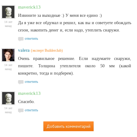
maverick13
Извините за выходные :) У меня все едино :)
14 лет
Да я уже все обдумал и решил, как вы и советуете обождать
назад
сезон, накопить денег и, если надо, утеплить снаружи.
ответить
valera
(эксперт Builderclub)
Очень правильное решение. Если надумаете снаружи,
14 лет
пишите. Толщина утеплителя около 50 мм (какой
назад
конкретно, тогда и подберем).
ответить
maverick13
Спасибо.
14 лет
ответить
назад
Добавить комментарий