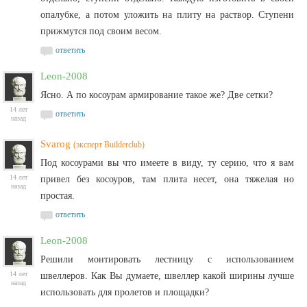
опалубке, а потом уложить на плиту на раствор. Ступени
прижмутся под своим весом.
ответить
Leon-2008
Ясно. А по косоурам армирование такое же? Две сетки?
14 лет
ответить
назад
Svarog
(эксперт Builderclub)
Под косоурами вы что имеете в виду, ту серию, что я вам
14 лет
привел без косоуров, там плита несет, она тяжелая но
назад
простая.
ответить
Leon-2008
Решили монтировать лестницу с использованием
14 лет
швеллеров. Как Вы думаете, швеллер какой ширины лучше
назад
использовать для пролетов и площадки?