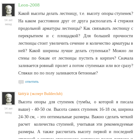
Leon-2008
Какой высоты делать лестницу, т.е. высоту опоры ступенек?
14 лет
На каком расстоянии друг от друга располагать 4 стержня
назад
продольной арматуры лестницы? Как связывать лестницу с
перекрытием и с площадкой? Для большей прочности
лестницы стоит увеличить сечение и количество арматуры в
ней? Какой ширины лучше делать ступеньки? Можно ли
стены по бокам от лестницы пустить в кирпич? Сначала
заливается ровный пролет а потом ступеньки или все сразу?
Стяжки по по полу заливаются бетонные?
ответить
tanya
(эксперт Builderclub)
Высота опоры для ступенек (тумбы, о которой я писала
14 лет
выше) - 40-50 см. Высота самих ступенек 16-18 см, ширина
назад
24-30 см, - это оптимальные размеры. Важно сделать четкий
расчет количества ступеней, учитывая эти рекомендуемые
размеры. А также рассчитать высоту первой и последней