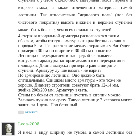
ступеней с учетом отделочного материала полов первого и
второго этажа, а также отделочного материала самой
лестницы. Так относительно "чернового пола" (пол без
чистового покрытия) высота нижней и верхней ступеней
может быть больше, чем всех остальных ступеней.
4 стержня продольной арматуры располагаются таким
образом, чтобы отступ арматуры от края бетона составил
порядка 5 см. Т.е. расстояние между стержнями у Вас будет
примерно 30 см по ширине и 30-40 см по высоте.
Лестница с перекрытием и площадкой связывается
выпусками арматуры, которые делаются из перекрытия и
площадки. Длина выпуска примерно равна ширине
ступени. Арматуру лучше вязать - не варить.
По армированию лестницы. Оно должно быть
оптимальным. Слишком много арматуры - это тоже не
хорошо. Диаметр строители советуют брать 12-14 мм,
ячейка 200х200 мм. Арматуру вязать.
Стены по бокам от лестницы пустить в кирпич можно.
Заливать нужно все сразу. Такую лестницу 2 человека могут
залить за 1 день. Пол бетонный.
ответить
Leon-2008
Я имел в виду ширину не тумбы, а самой лестницы без