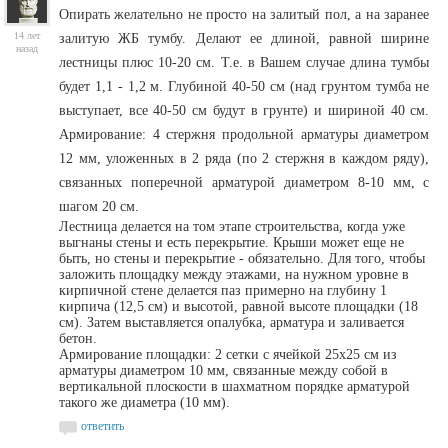
Опирать желательно не просто на залитый пол, а на заранее
14 лет
залитую ЖБ тумбу. Делают ее длиной, равной ширине
назад
лестницы плюс 10-20 см. Т.е. в Вашем случае длина тумбы
будет 1,1 - 1,2 м. Глубиной 40-50 см (над грунтом тумба не
выступает, все 40-50 см будут в грунте) и шириной 40 см.
Армирование: 4 стержня продольной арматуры диаметром
12 мм, уложенных в 2 ряда (по 2 стержня в каждом ряду),
связанных поперечной арматурой диаметром 8-10 мм, с
шагом 20 см.
Лестница делается на том этапе строительства, когда уже
выгнаны стены и есть перекрытие. Крыши может еще не
быть, но стены и перекрытие - обязательно. Для того, чтобы
заложить площадку между этажами, на нужном уровне в
кирпичной стене делается паз примерно на глубину 1
кирпича (12,5 см) и высотой, равной высоте площадки (18
см). Затем выставляется опалубка, арматура и заливается
бетон.
Армирование площадки: 2 сетки с ячейкой 25х25 см из
арматуры диаметром 10 мм, связанные между собой в
вертикальной плоскости в шахматном порядке арматурой
такого же диаметра (10 мм).
ответить