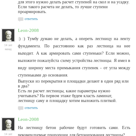
для этого нужно делать расчет ступеней на скол и на усадку.
Если такого расчета не делать, то лучше ступени
проармировать.
ответить
Leon-2008
:) :) Тумбу думаю не делать, а опереть лестницу на ленту
14 лет
фундамента. По расстоянию как раз лестница на нее
назад
выходит. А как армировать сами ступеньки? Если можно,
выложите пожалуйста схему устройства лестницы. Я имел в
виду ширину места примыкания ступенек - от угла между
ступеньками до основания.
Выпуски из перекрытия и площадки делают в один ряд или
в два?
Есть ли расчет лестницы, какие параметры нужно
учитывать? На первом этаже будем класть ламинат,
лестницу саму и площадку хотим выложить плиткой.
ответить
Leon-2008
На лестницу бетон рабочие будут готовить сами. Есть
14 лет
рекомендуемые пропорции для бетонирования лестницы?