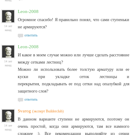
назад
Leon-2008
Огромное спасибо! Я правильно понял, что сами ступеньки
14 лет
не армируются?
назад
ответить
Leon-2008
И какое в моем случае можно или лучше сделать расстояние
14 лет
между сетками лестниц?
назад
Можно ли использовать более толстую арматуру или ее
куски при укладке сеток лестницы и
перекрытия, подкладывать ее под сетки над опалубкой для
защитного слоя?
ответить
Svarog
(эксперт Builderclub)
В данном варианте ступени не армируются, поэтому он
14 лет
очень простой, когда они армируются, там все намного
назад
сложнее :). Все рекомендации выполняйте из серии