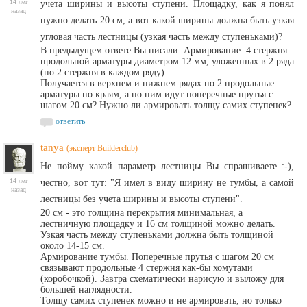
14 лет
учета ширины и высоты ступени. Площадку, как я понял
назад
нужно делать 20 см, а вот какой ширины должна быть узкая
угловая часть лестницы (узкая часть между ступеньками)?
В предыдущем ответе Вы писали: Армирование: 4 стержня
продольной арматуры диаметром 12 мм, уложенных в 2 ряда
(по 2 стержня в каждом ряду).
Получается в верхнем и нижнем рядах по 2 продольные
арматуры по краям, а по ним идут поперечные прутья с
шагом 20 см? Нужно ли армировать толщу самих ступенек?
ответить
tanya
(эксперт Builderclub)
Не пойму какой параметр лестницы Вы спрашиваете :-),
14 лет
честно, вот тут: "Я имел в виду ширину не тумбы, а самой
назад
лестницы без учета ширины и высоты ступени".
20 см - это толщина перекрытия минимальная, а
лестничную площадку и 16 см толщиной можно делать.
Узкая часть между ступеньками должна быть толщиной
около 14-15 см.
Армирование тумбы. Поперечные прутья с шагом 20 см
связывают продольные 4 стержня как-бы хомутами
(коробочкой). Завтра схематически нарисую и выложу для
большей наглядности.
Толщу самих ступенек можно и не армировать, но только