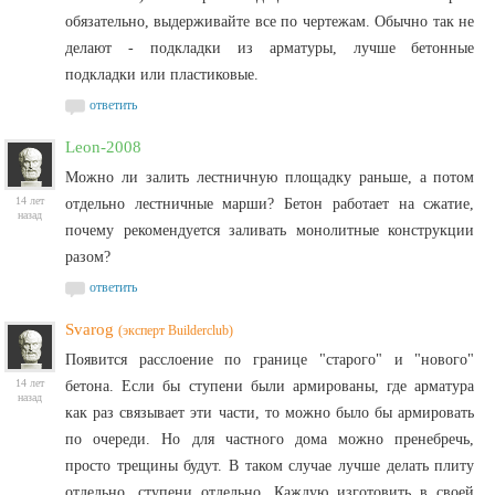
обязательно, выдерживайте все по чертежам. Обычно так не
делают - подкладки из арматуры, лучше бетонные
подкладки или пластиковые.
ответить
Leon-2008
Можно ли залить лестничную площадку раньше, а потом
14 лет
отдельно лестничные марши? Бетон работает на сжатие,
назад
почему рекомендуется заливать монолитные конструкции
разом?
ответить
Svarog
(эксперт Builderclub)
Появится расслоение по границе "старого" и "нового"
14 лет
бетона. Если бы ступени были армированы, где арматура
назад
как раз связывает эти части, то можно было бы армировать
по очереди. Но для частного дома можно пренебречь,
просто трещины будут. В таком случае лучше делать плиту
отдельно, ступени отдельно. Каждую изготовить в своей