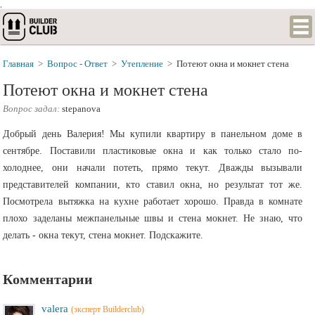
.
Главная
>
Вопрос - Ответ
>
Утепление
>
Потеют окна и мокнет стена
Потеют окна и мокнет стена
Вопрос задал:
stepanova
Добрый день Валерия! Мы купили квартиру в панельном доме в
сентябре. Поставили пластиковые окна и как только стало по-
холоднее, они начали потеть, прямо текут. Дважды вызывали
представителей компании, кто ставил окна, но результат тот же.
Посмотрела вытяжка на кухне работает хорошо. Правда в комнате
плохо заделаны межпанельные швы и стена мокнет. Не знаю, что
делать - окна текут, стена мокнет. Подскажите.
Комментарии
valera
(эксперт Builderclub)