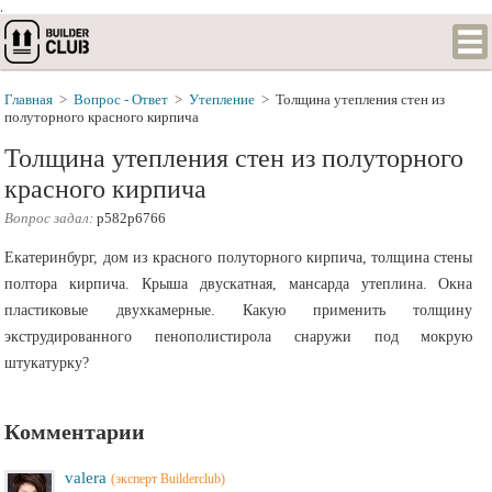
.
Главная
>
Вопрос - Ответ
>
Утепление
>
Толщина утепления стен из
полуторного красного кирпича
Толщина утепления стен из полуторного
красного кирпича
Вопрос задал:
p582p6766
Екатеринбург, дом из красного полуторного кирпича, толщина стены
полтора кирпича. Крыша двускатная, мансарда утеплина. Окна
пластиковые двухкамерные. Какую применить толщину
экструдированного пенополистирола снаружи под мокрую
штукатурку?
Комментарии
valera
(эксперт Builderclub)