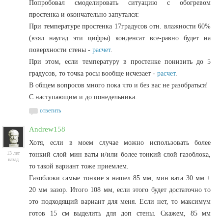
Попробовал смоделировать ситуацию с обогревом
простенка и окончательно запутался:
При температуре простенка 17градусов отн. влажности 60%
(взял наугад эти цифры) конденсат все-равно будет на
поверхности стены -
расчет
.
При этом, если температуру в простенке понизить до 5
градусов, то точка росы вообще исчезает -
расчет
.
В общем вопросов много пока что и без вас не разобраться!
С наступающим и до понедельника.
ответить
Andrew158
Хотя, если в моем случае можно использовать более
13 лет
тонкий слой мин ваты и/или более тонкий слой газоблока,
назад
то такой вариант тоже приемлем.
Газоблоки самые тонкие я нашел 85 мм, мин вата 30 мм +
20 мм зазор. Итого 108 мм, если этого будет достаточно то
это подходящий вариант для меня. Если нет, то максимум
готов 15 см выделить для доп стены. Скажем, 85 мм