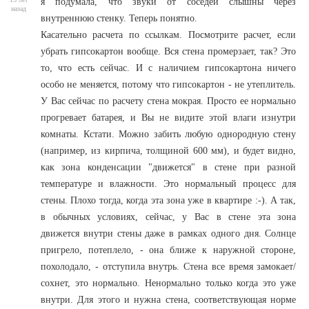
я подумала, что звуки от соседей слышны через
назад
внутреннюю стенку. Теперь понятно.
Касательно расчета по ссылкам. Посмотрите расчет, если
убрать гипсокартон вообще. Вся стена промерзает, так? Это
то, что есть сейчас. И с наличием гипсокартона ничего
особо не меняется, потому что гипсокартон - не утеплитель.
У Вас сейчас по расчету стена мокрая. Просто ее нормально
прогревает батарея, и Вы не видите этой влаги изнутри
комнаты. Кстати. Можно забить любую однородную стену
(например, из кирпича, толщиной 600 мм), и будет видно,
как зона конденсации "движется" в стене при разной
температуре и влажности. Это нормальный процесс для
стены. Плохо тогда, когда эта зона уже в квартире :-). А так,
в обычных условиях, сейчас, у Вас в стене эта зона
движется внутри стены даже в рамках одного дня. Солнце
пригрело, потеплело, - она ближе к наружной стороне,
похолодало, - отступила внутрь. Стена все время замокает/
сохнет, это нормально. Ненормально только когда это уже
внутри. Для этого и нужна стена, соответствующая норме