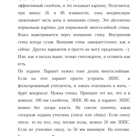
эффективный газоблок, и это искажает картину. Получается,
при минус 26 и 86 влажности, зона конденсации
захватывает часть ваты и внешнюю стенку. Это абсолютно
нормальная картина для нормальной многослойной стены.
Влага выветривается через внешнюю стену. Внутренняя
стена всегда сухая. Внешняя стена замокает/сохнет, как и
сейчас. Других вариантов я просто не могу предложить :-).
Или, как я писала выше, только гипсокартон, и оставить как
есть.
По лоджии. Парапет нужно тоже делать многослойным.
Если на этот парапет просто устроить ЭППС и
фольгированный утеплитель, и начать отапливать и жить, -
будет конденсат. Нужна стенка. Принцип тот же, что и в
комнате. 100 мм газобетон, ЭППС 80 мм, и парапет. ЭППС
можно без зазора класть. Не совсем понятно, какая
соседская лоджия утеплена (снизу или сбоку). Если снизу
тепло, то на пол, под теплые полы, можно 20 мм ЭППС.
Если не утеплено снизу, то 50 мм минимум. На потолке.