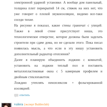
электронной ударной установке. А вообще дом панельный,
толщина плит перекрытий 14 см, стяжек на них нет, что
уже говорит о плохой звукоизоляции, видимо все-таки
соседи тихие.
На рисунке я показал, какие стены граничат с улицей.
Также в левой стене присутствует ниша, это
технологическое отверстие, которое должны были заделать
строители при сдаче дома, но не сделали этого. Пока писал
появилась мысль, а что если в эту нишу установить
дополнительный радиатор отопления?
Далее я планирую объединить лоджию с комнатой,
установить на лоджии теплый пол и поставить
металлопластиковые окна с 5 камерным профилем и
двойным стеклопакетом.
Лождию утеплять пеноплексом + фольгированной
изоляцией.
ответить
valera
(эксперт Builderclub)