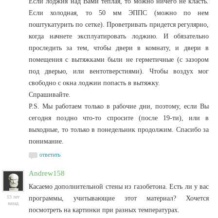
Если лоджия над Вами теплая, то можно ничего не класть.
Если холодная, то 50 мм ЭППС (можно по нем
поштукатурить по сетке). Проветривать придется регулярно,
когда начнете эксплуатировать лоджию. И обязательно
проследить за тем, чтобы двери в комнату, и двери в
помещения с вытяжками были не герметичные (с зазором
под дверью, или вентотверстиями). Чтобы воздух мог
свободно с окна лоджии попасть в вытяжку.
Спрашивайте.
P.S. Мы работаем только в рабочие дни, поэтому, если Вы
сегодня поздно что-то спросите (после 19-ти), или в
выходные, то только в понедельник продолжим. Спасибо за
понимание.
ответить
Andrew158
Касаемо дополнительной стены из газобетона. Есть ли у вас
13 лет
программы, учитывающие этот материал? Хочется
назад
посмотреть на картинки при разных температурах.