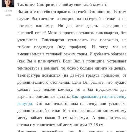
Так яснее. Смотрите, не пойму еще такой момент.
13 лет
Вы хотите от себя отгородить соседей. Это понятно. В этом
назад
случае Вы сделаете изоляцию на соседской стенке и на
потолке, например. Но для чего делать изоляцию на
внешней стене? Можно просто поставить гипсокартон, без
утеплителя. Гипсокартон установить как положено, на
гибкие подкладки (под профиля). И тогда мы не
вмешиваемся в тепловой режим стены. И добавить обогрева
(как Вы и планируете). Если Вас, в принципе, устраивает
температура в комнате, то можно больше ничего не делать.
Температура повысится (на два-три градуса примерно) от
дополнительного отопления. Если Вы решите, что нужно
сделать еще теплее комнату, то я бы предложила два
варианта, описанные в статье
Как правильно утеплить стену
изнутри
. Это мат теплого пола на стену, или установка
дополнительной стенки. Мат теплого пола по занимаемому
месту займет около 3 см максимум. А дополнительная
стенка с утеплителем займет минимум 17-18 см.
Напишите, пожалуйста, что Вы думаете по всему