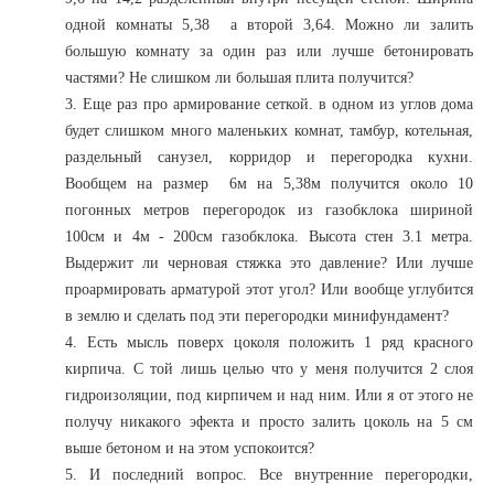
одной комнаты 5,38 а второй 3,64. Можно ли залить
большую комнату за один раз или лучше бетонировать
частями? Не слишком ли большая плита получится?
3. Еще раз про армирование сеткой. в одном из углов дома
будет слишком много маленьких комнат, тамбур, котельная,
раздельный санузел, корридор и перегородка кухни.
Вообщем на размер 6м на 5,38м получится около 10
погонных метров перегородок из газобклока шириной
100см и 4м - 200см газобклока. Высота стен 3.1 метра.
Выдержит ли черновая стяжка это давление? Или лучше
проармировать арматурой этот угол? Или вообще углубится
в землю и сделать под эти перегородки минифундамент?
4. Есть мысль поверх цоколя положить 1 ряд красного
кирпича. С той лишь целью что у меня получится 2 слоя
гидроизоляции, под кирпичем и над ним. Или я от этого не
получу никакого эфекта и просто залить цоколь на 5 см
выше бетоном и на этом успокоится?
5. И последний вопрос. Все внутренние перегородки,