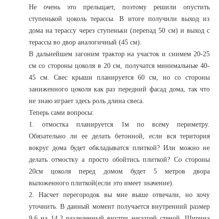
Не очень это прельщает, поэтому решили опустить
ступенькой цоколь терассы. В итоге получили выход из
дома на терассу через ступеньки (перепад 50 см) и выход с
терассы во двор аналогичный (45 см).
В дальнейшем загоним трактор на участок и снимем 20-25
см со стороны цоколя в 20 см, получатся минимальные 40-
45 см. Свес крыши планируется 60 см, но со стороны
заниженного цоколя как раз передний фасад дома, так что
не знаю играет здесь роль длина свеса.
Теперь сами вопросы:
1. отмостка планируется 1м по всему периметру.
Обязательно ли ее делать бетонной, если вся територия
вокруг дома будет обкладыватся плиткой? Или можно не
делать отмостку а просто обойтись плиткой? Со стороны
20см цоколя перед домом будет 5 метров двора
выложенного плиткой(если это имеет значение).
2. Насчет перегородок вы мне выше отвечали, но хочу
уточнить. В данный момент получается внутренний размер
9,6 на 14,2 разделенный внутри несущей стеной. Ширина