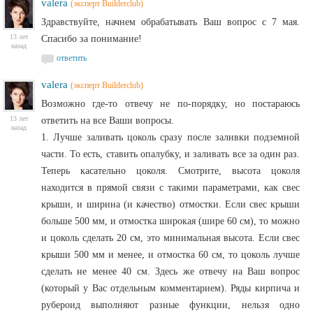
valera
(эксперт Builderclub)
Здравствуйте, начнем обрабатывать Ваш вопрос с 7 мая.
13 лет
Спасибо за понимание!
назад
ответить
valera
(эксперт Builderclub)
Возможно где-то отвечу не по-порядку, но постараюсь
13 лет
ответить на все Ваши вопросы.
назад
1. Лучше заливать цоколь сразу после заливки подземной
части. То есть, ставить опалубку, и заливать все за один раз.
Теперь касательно цоколя. Смотрите, высота цоколя
находится в прямой связи с такими параметрами, как свес
крыши, и ширина (и качество) отмостки. Если свес крыши
больше 500 мм, и отмостка широкая (шире 60 см), то можно
и цоколь сделать 20 см, это минимальная высота. Если свес
крыши 500 мм и менее, и отмостка 60 см, то цоколь лучше
сделать не менее 40 см. Здесь же отвечу на Ваш вопрос
(который у Вас отдельным комментарием). Ряды кирпича и
рубероид выполняют разные функции, нельзя одно