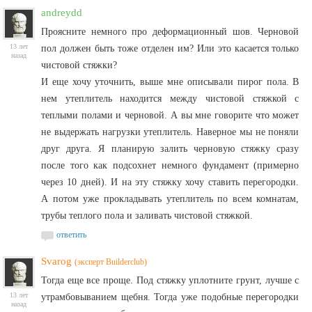
andreydd
Проясните немного про деформационный шов. Черновой
13 лет
пол должен быть тоже отделен им? Или это касается только
назад
чистовой стяжки?
И еще хочу уточнить, выше мне описывали пирог пола. В
нем утеплитель находится между чистовой стяжкой с
теплыми полами и черновой. А вы мне говорите что может
не выдержать нагрузки утеплитель. Наверное мы не поняли
друг друга. Я планирую залить черновую стяжку сразу
после того как подсохнет немного фундамент (примерно
через 10 дней). И на эту стяжку хочу ставить перегородки.
А потом уже прокладывать утеплитель по всем комнатам,
трубы теплого пола и заливать чистовой стяжкой.
ответить
Svarog
(эксперт Builderclub)
Тогда еще все проще. Под стяжку уплотните грунт, лучше с
13 лет
утрамбовыванием щебня. Тогда уже подобные перегородки
назад