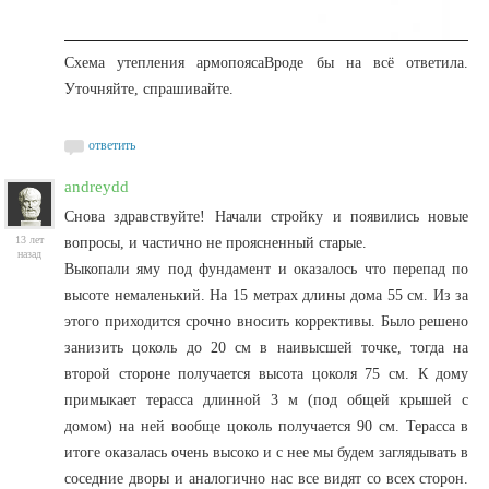
Схема утепления армопояса
Вроде бы на всё ответила.
Уточняйте, спрашивайте.
ответить
andreydd
Снова здравствуйте! Начали стройку и появились новые
13 лет
вопросы, и частично не проясненный старые.
назад
Выкопали яму под фундамент и оказалось что перепад по
высоте немаленький. На 15 метрах длины дома 55 см. Из за
этого приходится срочно вносить коррективы. Было решено
занизить цоколь до 20 см в наивысшей точке, тогда на
второй стороне получается высота цоколя 75 см. К дому
примыкает терасса длинной 3 м (под общей крышей с
домом) на ней вообще цоколь получается 90 см. Терасса в
итоге оказалась очень высоко и с нее мы будем заглядывать в
соседние дворы и аналогично нас все видят со всех сторон.