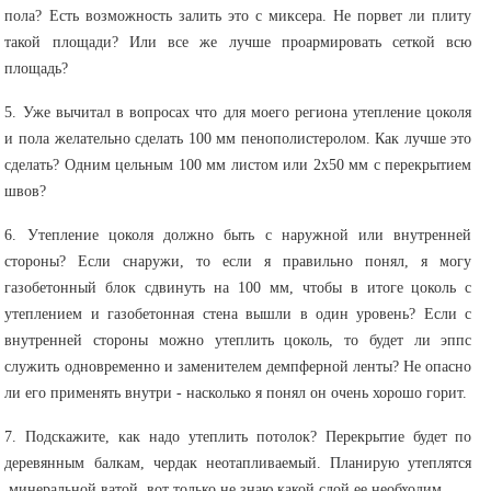
пола? Есть возможность залить это с миксера. Не порвет ли плиту
такой площади? Или все же лучше проармировать сеткой всю
площадь?
5. Уже вычитал в вопросах что для моего региона утепление цоколя
и пола желательно сделать 100 мм пенополистеролом. Как лучше это
сделать? Одним цельным 100 мм листом или 2х50 мм с перекрытием
швов?
6. Утепление цоколя должно быть с наружной или внутренней
стороны? Если снаружи, то если я правильно понял, я могу
газобетонный блок сдвинуть на 100 мм, чтобы в итоге цоколь с
утеплением и газобетонная стена вышли в один уровень? Если с
внутренней стороны можно утеплить цоколь, то будет ли эппс
служить одновременно и заменителем демпферной ленты? Не опасно
ли его применять внутри - насколько я понял он очень хорошо горит.
7. Подскажите, как надо утеплить потолок? Перекрытие будет по
деревянным балкам, чердак неотапливаемый. Планирую утеплятся
минеральной ватой, вот только не знаю какой слой ее необходим.