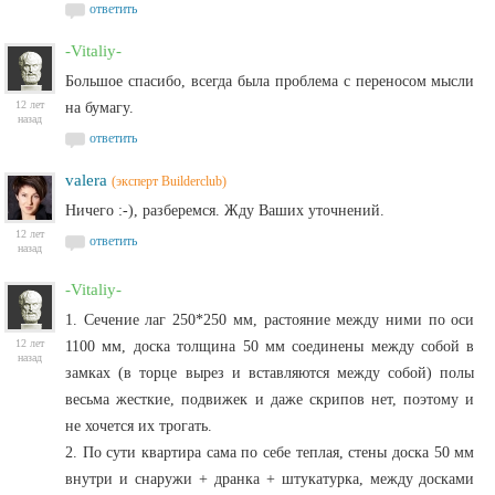
ответить
-Vitaliy-
Большое спасибо, всегда была проблема с переносом мысли
12 лет
на бумагу.
назад
ответить
valera
(эксперт Builderclub)
Ничего :-), разберемся. Жду Ваших уточнений.
12 лет
ответить
назад
-Vitaliy-
1. Сечение лаг 250*250 мм, растояние между ними по оси
12 лет
1100 мм, доска толщина 50 мм соединены между собой в
назад
замках (в торце вырез и вставляются между собой) полы
весьма жесткие, подвижек и даже скрипов нет, поэтому и
не хочется их трогать.
2. По сути квартира сама по себе теплая, стены доска 50 мм
внутри и снаружи + дранка + штукатурка, между досками