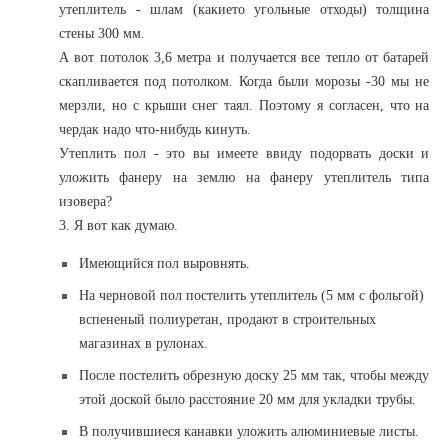
утеплитель - шлам (какието угольные отходы) толщина
стены 300 мм.
А вот потолок 3,6 метра и получается все тепло от батарей
скапливается под потолком. Когда были морозы -30 мы не
мерзли, но с крыши снег таял. Поэтому я согласен, что на
чердак надо что-нибудь кинуть.
Утеплить пол - это вы имеете ввиду подорвать доски и
уложить фанеру на землю на фанеру утеплитель типа
изовера?
3. Я вот как думаю.
Имеющийся пол выровнять.
На черновой пол постелить утеплитель (5 мм с фольгой)
вспененый полиуретан, продают в строительных
магазинах в рулонах.
После постелить обрезную доску 25 мм так, чтобы между
этой доской было расстояние 20 мм для укладки трубы.
В получившиеся канавки уложить алюминиевые листы.