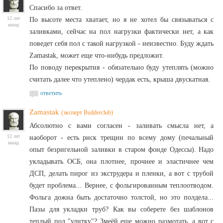
Спасибо за ответ.
12 лет
По высоте места хватает, но я не хотел бы связываться с
назад
заливками, сейчас на пол нагрузки фактически нет, а как
поведет себя пол с такой нагрузкой - неизвестно. Буду ждать
Zamastak, может еще что-нибудь предложит.
По поводу перекрытия - обязательно буду утеплять (можно
считать далее что утеплено) чердак есть, крыша двускатная.
ответить
Zamastak
(эксперт Builderclub)
Абсолютно с вами согласен - заливать смысла нет, а
12 лет
наоборот - есть риск трещин по всему дому (печальный
назад
опыт безригельной заливки в старом фонде Одессы). Надо
укладывать ОСБ, она плотнее, прочнее и эластичнее чем
ДСП, делать пирог из экструдера и пленки, а вот с трубой
будет проблема... Вернее, с фольгированным теплоотводом.
Фольга дожна быть достаточно толстой, но это полдела...
Пазы для укладки труб? Как вы соберете без шаблонов
теплый пол "улитку"? Змеёй еще можно размотать, а вот с