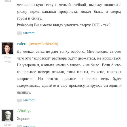
назад
металлическую сетку с мелкой ячейкой, вырежу полоски и
уложу вдоль канавки профлиста, может быть, и сверху
трубы и снизу.
Рубероид Вы имеете ввиду уложить сверху ОСБ - так?
ответить
valera
(эксперт Builderclub)
Да мелкая сетка не дает толку особого. Мне неясно, за счет
12 лет
чего эти "колбаски" раствора будут держаться, не крошиться.
назад
Не уверена я, а опыта именно такого, - не было. Если б что-
то цельное поверх лежало, типа плиты, то ясно, никаких
вопросов. Но что-то цельное и тепло ведь будет
задерживать.. Давайте я еще проконсультируюсь сегодня, и
напишу.
ответить
-Vitaliy-
Хорошо.
12 лет
ответить