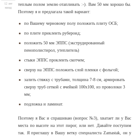
12 лет
теплым полом землю отапливать :-). Вам 50 мм хорошо бы.
назад
Поэтому я и предлагала такой вариант:
по Вашему черновому полу положить плиту ОСБ;
по плите приклеить рубероид;
положить 50 мм ЭППС (экструдированный
пенополистирол, утеплитель)
стыки ЭППС проклеить скотчем;
сверху на ЭППС положить слой пленки с фольгой;
залить стяжку с трубами, толщина 7-8 см, армировать
сверху труб сеткой с ячейкой 100х100, из проволоки 3
мм;
подложка и ламинат.
Поэтому я Вас и спрашиваю (вопрос №3), хватает ли у Вас
места по высоте на этот пирог, или нет. Давайте поступим
так. Я приглашу в Вашу ветку специалиста Zamastak, он у