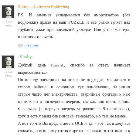
Zamastak
(эксперт Builderclub)
P.S. И ламинат укладывается без амортизатора (без
12 лет
подложки) прямо на ваш PUZZLE и все равно гуляет над
назад
трубами, даже при идеальной укладке. Или у нас мастера-
плотники не очень...
ответить
-Vitaliy-
Добрый день
, спасибо за ответ, начинает
Zamastak
12 лет
вырисовываться.
назад
По поводу электричества никак не подходит, мы живем в
старом районе, в основном тут одноэтажки, эл.линии
старые часто нет электричества, аварийные бригады к нам
приезжают в последнюю очередь, так как плотность района
маленькая (в первую очередь устраняют в 9-ти этажках),
хотя и есть у меня бензиновый генератор, но тем не менее.
А вот то что Вы предлагаете с ОСБ и тд. - вот так я хочу все
сложить, и всю зиму готов вырезать канавки, я это знаю и к