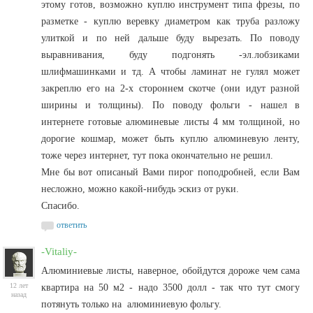
этому готов, возможно куплю инструмент типа фрезы, по
разметке - куплю веревку диаметром как труба разложу
улиткой и по ней дальше буду вырезать. По поводу
выравнивания, буду подгонять -эл.лобзиками
шлифмашинками и тд. А чтобы ламинат не гулял может
закреплю его на 2-х стороннем скотче (они идут разной
ширины и толщины). По поводу фольги - нашел в
интернете готовые алюминевые листы 4 мм толщиной, но
дорогие кошмар, может быть куплю алюминевую ленту,
тоже через интернет, тут пока окончательно не решил.
Мне бы вот описаный Вами пирог поподробней, если Вам
несложно, можно какой-нибудь эскиз от руки.
Спасибо.
ответить
-Vitaliy-
Алюминиевые листы, наверное, обойдутся дороже чем сама
12 лет
квартира на 50 м2 - надо 3500 долл - так что тут смогу
назад
потянуть только на алюминиевую фольгу.