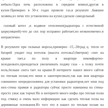
небыло.Одна печь расположена в середине комнат,другая в
кухне.Примерно в 50-х годах провели газ,в резуьтате ,бывшие
хозяева,из печи что установлена на кухне,сделали самодельный
газовый котел ,и водяное отопление(радиаторы с естественой
циркуляцией)-что до сих пор исправно работает,но неэкономично.и
непрактично.
В результате при сильных мороза,примерно -15,-20град ц. тепло от
батарей уходит под потолок (высота потолка3,6метров) -снег на
крыше тает,а по полу в квартире некомфортно-
холодновато,приходиться увеличивать подачу газа - а толку почти
ноль,больше снега тает на крыше.В интернете нашел много сайтов
по теплым полам,что меня и заинтересовало,так как моя квартира
совешенно непреднозначена для установки радиаторов,нет ниш под
них-стены прамые и радиаторы суйчас просто навешены на стены-
просто ужас как торчат.Но в интернете много инфы про теплые полы
под стяжку и очень мало информации как сделать теплые полы на
деревянные основания.Из того что я нашел по теплым полам на