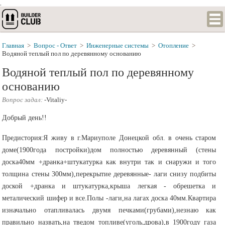
.
Главная
>
Вопрос - Ответ
>
Инженерные системы
>
Отопление
>
Водяной теплый пол по деревянному основанию
Водяной теплый пол по деревянному
основанию
Вопрос задал:
-Vitaliy-
Добрый день!!
Предистория:Я живу в г.Мариуполе Донецкой обл. в очень старом
доме(1900года постройки)дом полностью деревянный (стены
доска40мм +дранка+штукатурка как внутри так и снаружи и того
толщина стены 300мм),перекрытие деревянные- лаги снизу подбиты
доской +дранка и штукатурка,крыша легкая - обрешетка и
металический шифер и все.Полы -лаги,на лагах доска 40мм.Квартира
изначально отапливалась двумя печками(грубами),незнаю как
правильно назвать,на тведом топливе(уголь,дрова),в 1900году газа