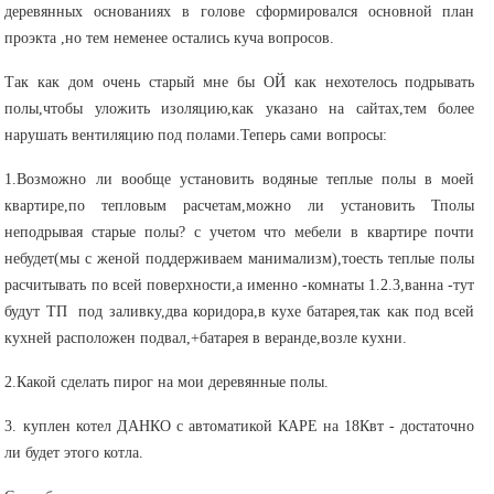
деревянных основаниях в голове сформировался основной план
проэкта ,но тем неменее остались куча вопросов.
Так как дом очень старый мне бы ОЙ как нехотелось подрывать
полы,чтобы уложить изоляцию,как указано на сайтах,тем более
нарушать вентиляцию под полами.Теперь сами вопросы:
1.Возможно ли вообще установить водяные теплые полы в моей
квартире,по тепловым расчетам,можно ли установить Тполы
неподрывая старые полы? с учетом что мебели в квартире почти
небудет(мы с женой поддерживаем манимализм),тоесть теплые полы
расчитывать по всей поверхности,а именно -комнаты 1.2.3,ванна -тут
будут ТП под заливку,два коридора,в кухе батарея,так как под всей
кухней расположен подвал,+батарея в веранде,возле кухни.
2.Какой сделать пирог на мои деревянные полы.
3. куплен котел ДАНКО с автоматикой КАРЕ на 18Квт - достаточно
ли будет этого котла.