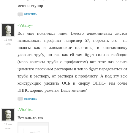
меня и ступор.
ответить
-Vitaliy-
Вот еще появилась идея. Вместо алюминиевых листов
12 лет
использовать профлист например 57, порезать его на
назад
полосы как и алюминевые пластины, в выштамповку
уложить трубу, но так как ей там будет сильно свободно
(мало контакта трубы с профлистом) вот этот паз залить
цементго песочным раствором и тепло будет передоваться от
трубы к раствору, от раствора к профлисту. А под эту всю
конструкцию уложить ОСБ и сверху ЭППС- тем более
ЭППС хорошо режется. Ваше мнение?
ответить
-Vitaliy-
Вот как-то так.
12 лет
назад