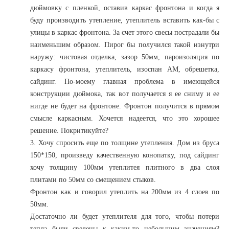
дюймовку с пленкой, оставив каркас фронтона и когда я
буду производить утепление, утеплитель вставить как-бы с
улицы в каркас фронтона. За счет этого свесы пострадали бы
наименьшим образом. Пирог бы получился такой изнутри
наружу: чистовая отделка, зазор 50мм, пароизоляция по
каркасу фронтона, утеплитель, изоспан АМ, обрешетка,
сайдинг. По-моему главная проблема в имеющейся
конструкции дюймока, так вот получается я ее сниму и ее
нигде не будет на фронтоне. Фронтон получится в прямом
смысле каркасным. Хочется надеется, что это хорошее
решение. Покритикуйте?
3. Хочу спросить еще по толщине утепления. Дом из бруса
150*150, произведу качественную конопатку, под сайдинг
хочу толщину 100мм утеплитея плитного в два слоя
плитами по 50мм со смещением стыков.
Фронтон как и говорил утеплить на 200мм из 4 слоев по
50мм.
Достаточно ли будет утеплителя для того, чтобы потери
тепла были сведены к каким-то небольшим значениям?