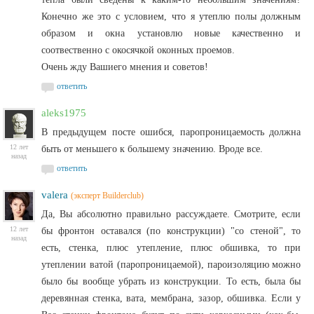
Конечно же это с условием, что я утеплю полы должным
образом и окна установлю новые качественно и
соотвественно с окосячкой оконных проемов.
Очень жду Вашиего мнения и советов!
ответить
aleks1975
В предыдущем посте ошибся, паропроницаемость должна
12 лет
быть от меньшего к большему значению. Вроде все.
назад
ответить
valera
(эксперт Builderclub)
Да, Вы абсолютно правильно рассуждаете. Смотрите, если
12 лет
бы фронтон оставался (по конструкции) "со стеной", то
назад
есть, стенка, плюс утепление, плюс обшивка, то при
утеплении ватой (паропроницаемой), пароизоляцию можно
было бы вообще убрать из конструкции. То есть, была бы
деревянная стенка, вата, мембрана, зазор, обшивка. Если у