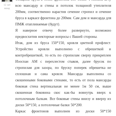
12 лет
всю мансарду и стены и потолок толщиной утеплителя
назад
200мм, соотвественно нарастив сечение стропил и сечение
бруса в каркасе фронтона до 200мм. Сам дом и мансарда для
ПМЖ отапливаемые (будут).
Я наверное отвечу более развернуто, возможно
предвосхитив нектороые вопросы с Вашей стороны.
Итак, дом из бруса 150*150, кровля цветной профлист.
Устройство кровли выполнено с обрешеткой и
контробрешеткой, то есть по стропилам сверху прикреплен
Изоспан АМ с перехлестом стыков, далее брусок по
стропилам для зазора, по бруску поперек обрешетка не
сплошная и сама кровля. Мансарда выполнена со
скошенными боковыми стенами, то есть от пола мансарды
боковая стена вертикальная не менее 1м 50 см, выше
скошенная боковина скос как-бы вовнутрь вверх к
потолочным балкам. Все боковые стены внизу и вверху из
доски 50*150, а потолочные балки 50*200.
Каркас фронтонов выполнен из доски 50*150