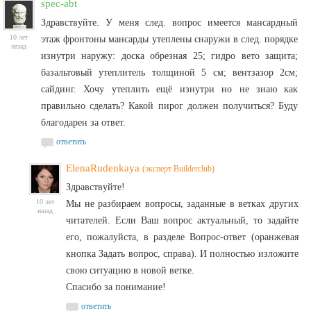
spec-abt
Здравствуйте. У меня след. вопрос имеется мансардный
10 лет
этаж фронтоны мансарды утеплены снаружи в след. порядке
назад
изнутри наружу: доска обрезная 25; гидро вето защита;
базальтовый утеплитель толщиной 5 см; вентзазор 2см;
сайдинг. Хочу утеплить ещё изнутри но не знаю как
правильно сделать? Какой пирог должен получиться? Буду
благодарен за ответ.
ответить
ElenaRudenkaya
(эксперт Builderclub)
Здравствуйте!
10 лет
Мы не разбираем вопросы, заданные в ветках других
назад
читателей. Если Ваш вопрос актуальный, то задайте
его, пожалуйста, в разделе Вопрос-ответ (оранжевая
кнопка Задать вопрос, справа). И полностью изложите
свою ситуацию в новой ветке.
Спасибо за понимание!
ответить