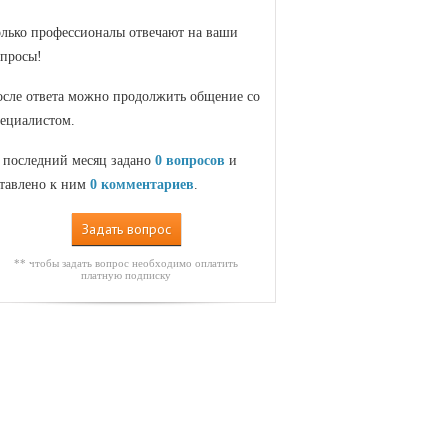
лько профессионалы отвечают на ваши
просы!
сле ответа можно продолжить общение со
ециалистом.
 последний месяц задано
0 вопросов
и
тавлено к ним
0 комментариев
.
Задать вопрос
** чтобы задать вопрос необходимо оплатить
платную подписку