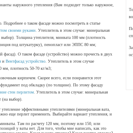
рианты наружного утепления (Вам подходит только наружное,
То
:
во
. Подробнее о таком фасаде можно посмотреть в статье
По
стом своими руками
. Утеплитель в этом случае: минеральная
сп
 выбор). Толщина утеплителя, минвата 100 мм (плотность
позиция под штукатурку), пенопласт или ЭППС 80 мм;
За
 фасад). О таком фасаде (устройство) можно прочесть в двух
ос
я
и
Вентфасад устройство
. Утеплитель в этом случае
0 мм, плотность 50-70 кг/м3;
овочным кирпичем. Скорее всего, если понравится этот
ь фундамент под обкладку (по толщине). По этому фасаду
ние стен перлитом
. Утеплитель в этом случае: минеральная
 (на выбор).
ют утепление эффективными утеплителями (минеральная вата,
ожно еще перлит применить. Выбирайте вариант утепления, и
инваты. Там по расчету 120 мм, поэтому или 150, или
зиций у ваты нет. Для того, чтобы мне написать, как это