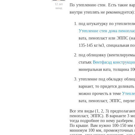
12 лет
По утеплению стен.
Есть такие ва
назад
внутри утеплять не рекомендуется)
под штукатурку по утеплителю
Утепление стен дома пенопла
вата, пенопласт или ЭППС (на
135-145 кг/м3, специальная 
под облицовку (вентилируемый
статьях
Вентфасад конструкци
минеральная вата, толщина 10
утепление под обкладку облиц
вариант, то придется доливат
можно прочесть в теме
Утепле
вата, пенопласт, ЭППС, перлит
Все эти виды (1, 2, 3) предполага
пенопласт, ЭППС). В варианте 3 м
тогда подробнее по нему разберем.
По крыше. Вам нужно 100-150 мм м
минимум 100 мм, промежуточных по