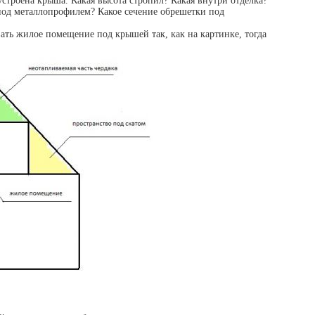
устроена крыша. Какая высота стропил? Какая внутри отделка?
 под металлопрофилем? Какое сечение обрешетки под
ать жилое помещение под крышей так, как на картинке, тогда