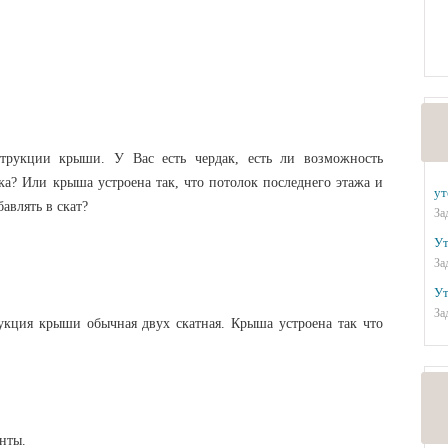
трукции крыши. У Вас есть чердак, есть ли возможность
ка? Или крыша устроена так, что потолок последнего этажа и
ут
бавлять в скат?
За
Ут
За
Ут
За
укция крыши обычная двух скатная. Крыша устроена так что
нты.