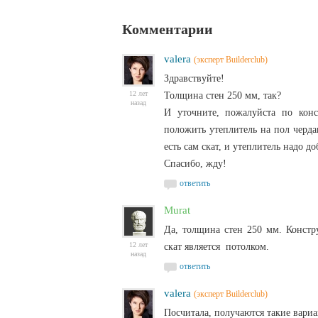
Комментарии
valera
(эксперт Builderclub)
Здравствуйте!
12 лет
Толщина стен 250 мм, так?
назад
И уточните, пожалуйста по конс
положить утеплитель на пол черда
есть сам скат, и утеплитель надо до
Спасибо, жду!
ответить
Murat
Да, толщина стен 250 мм. Констр
12 лет
скат является потолком.
назад
ответить
valera
(эксперт Builderclub)
Посчитала, получаются такие вариа