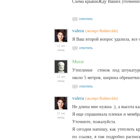
Схема крыши
Жду Ваших уточнений
ответить
valera
(эксперт Builderclub)
Я Ваш второй вопрос удалила, все о
12 лет
ответить
назад
Murat
Утепление стенок под штукатурк
12 лет
около 5 метров, ширина обрешетки,
назад
ответить
valera
(эксперт Builderclub)
Не длина мне нужна :), а высота к
12 лет
Я еще спрашивала пленки и мембр
назад
Уточните, пожалуйста.
Я сегодня напишу, как утеплить к
по ссылке, я там подробно распис