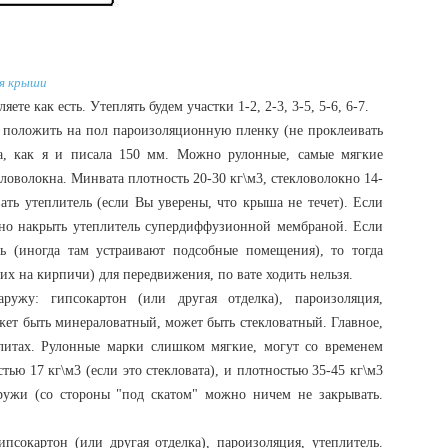
я крыши
ляете как есть. Утеплять будем участки 1-2, 2-3, 3-5, 5-6, 6-7.
положить на пол пароизоляционную пленку (не проклеивать
на, как я и писала 150 мм. Можно рулонные, самые мягкие
ловолокна. Минвата плотность 20-30 кг\м3, стекловолокно 14-
ть утеплитель (если Вы уверены, что крыша не течет). Если
ожно накрыть утеплитель супердиффузионной мембраной. Если
ь (иногда там устраивают подсобные помещения), то тогда
х на кирпичи) для передвижения, по вате ходить нельзя.
аружу: гипсокартон (или другая отделка), пароизоляция,
ожет быть минераловатный, может быть стекловатный. Главное,
литах. Рулонные марки слишком мягкие, могут со временем
тью 17 кг\м3 (если это стекловата), и плотностью 35-45 кг\м3
аружи (со стороны "под скатом" можно ничем не закрывать.
псокартон (или другая отделка), пароизоляция, утеплитель.