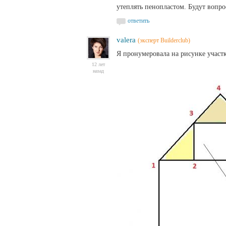
утеплять пенопластом. Будут вопрос
ответить
valera
(эксперт Builderclub)
Я пронумеровала на рисунке участ
12 лет
назад