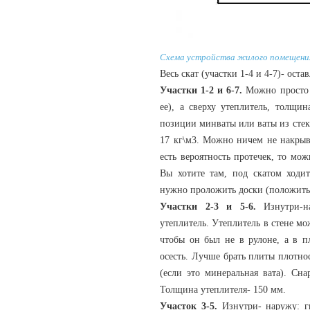
Схема устройства жилого помещени
Весь скат (участки 1-4 и 4-7)- остав
Участки 1-2 и 6-7.
Можно просто 
ее), а сверху утеплитель, толщи
позиции минваты или ваты из стек
17 кг\м3. Можно ничем не накрыва
есть вероятность протечек, то м
Вы хотите там, под скатом ходит
нужно проложить доски (положитьи
Участки 2-3 и 5-6.
Изнутри-н
утеплитель. Утеплитель в стене м
чтобы он был не в рулоне, а в п
осесть. Лучше брать плиты плотнос
(если это минеральная вата). Сн
Толщина утеплителя- 150 мм.
Участок 3-5.
Изнутри- наружу: ги