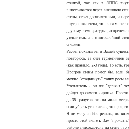
стенкой, так как в ЭППС внут
выветривается через внешнюю стен
стены, стоят десятилетиями, и нар
внутренняя стена, то влага может
другому температуры распределен
утеплитель, а в многослойной стен
сглажен.
Расчет показывает в Вашей сущест
повторюсь, за счет герметичной з
(как правило, 2-3 года). То есть, г
Прогрев стены помог бы, если бы
можно "отодвинуть" точку росы вгл
Утеплитель - он же "держит" тем
дойдет до самого кирпича. Просто
до 35 градусов, это на миллиметры
если убрать утеплитель, то прогрев
Я не могу за Вас решать, но воз
просто этой влаге к Вам "пролезть
районе гипсокартона на стене), то