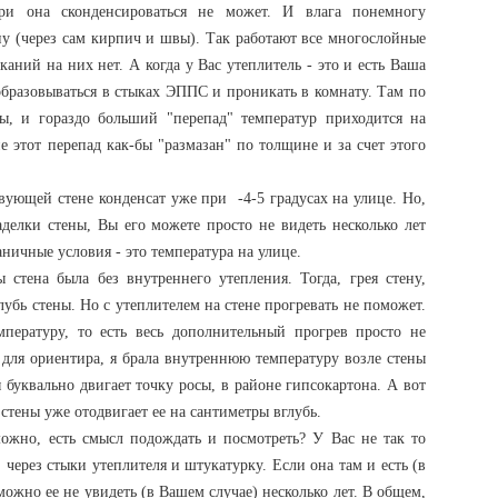
ри она сконденсироваться не может. И влага понемногу
у (через сам кирпич и швы). Так работают все многослойные
еканий на них нет. А когда у Вас утеплитель - это и есть Ваша
 образовываться в стыках ЭППС и проникать в комнату. Там по
ы, и гораздо больший "перепад" температур приходится на
е этот перепад как-бы "размазан" по толщине и за счет этого
вующей стене конденсат уже при -4-5 градусах на улице. Но,
аделки стены, Вы его можете просто не видеть несколько лет
раничные условия - это температура на улице.
 стена была без внутреннего утепления. Тогда, грея стену,
убь стены. Но с утеплителем на стене прогревать не поможет.
пературу, то есть весь дополнительный прогрев просто не
 для ориентира, я брала внутреннюю температуру возле стены
 буквально двигает точку росы, в районе гипсокартона. А вот
 стены уже отодвигает ее на сантиметры вглубь.
можно, есть смысл подождать и посмотреть? У Вас не так то
" через стыки утеплителя и штукатурку. Если она там и есть (в
 можно ее не увидеть (в Вашем случае) несколько лет. В общем,