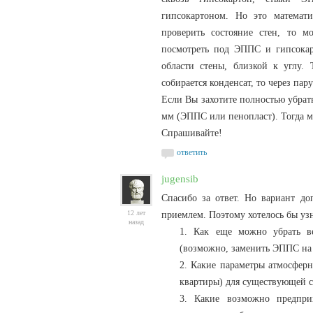
гипсокартоном. Но это математи
проверить состояние стен, то 
посмотреть под ЭППС и гипсокарт
области стены, близкой к углу.
собирается конденсат, то через пар
Если Вы захотите полностью убрать
мм (ЭППС или пенопласт). Тогда мо
Спрашивайте!
ответить
jugensib
Спасибо за ответ. Но вариант до
12 лет
приемлем. Поэтому хотелось бы узн
назад
1. Как еще можно убрать ве
(возможно, заменить ЭППС на
2. Какие параметры атмосферн
квартиры) для существующей 
3. Какие возможно предпри