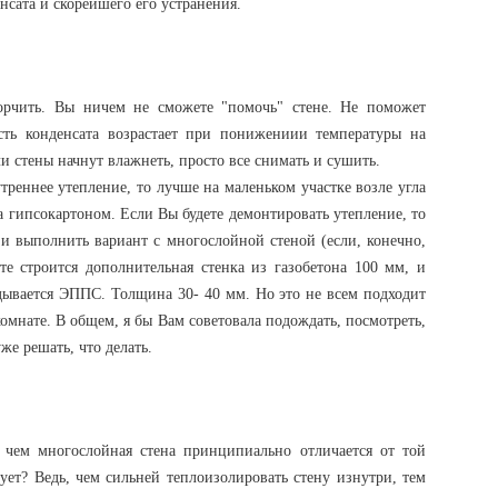
нсата и скорейшего его устранения.
рчить. Вы ничем не сможете "помочь" стене. Не поможет
сть конденсата возрастает при понижениии температуры на
ли стены начнут влажнеть, просто все снимать и сушить.
треннее утепление, то лучше на маленьком участке возле угла
 за гипсокартоном. Если Вы будете демонтировать утепление, то
 и выполнить вариант с многослойной стеной (если, конечно,
те строится дополнительная стенка из газобетона 100 мм, и
дывается ЭППС. Толщина 30- 40 мм. Но это не всем подходит
 комнате. В общем, я бы Вам советовала подождать, посмотреть,
же решать, что делать.
 чем многослойная стена принципиально отличается от той
ует? Ведь, чем сильней теплоизолировать стену изнутри, тем