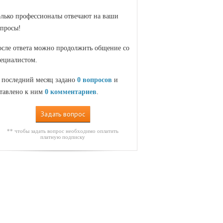
лько профессионалы отвечают на ваши
просы!
сле ответа можно продолжить общение со
ециалистом.
 последний месяц задано
0 вопросов
и
тавлено к ним
0 комментариев
.
Задать вопрос
** чтобы задать вопрос необходимо оплатить
платную подписку