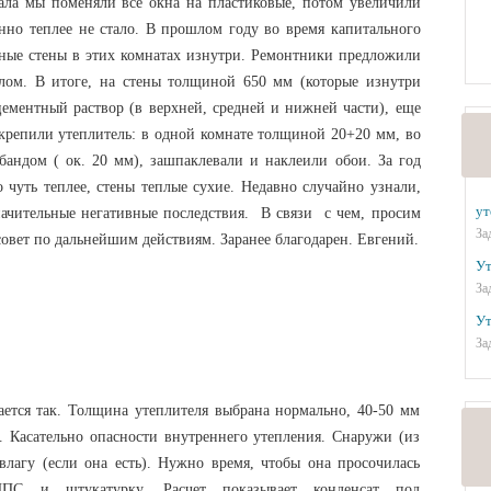
чала мы поменяли все окна на пластиковые, потом увеличили
нно теплее не стало. В прошлом году во время капитального
ные стены в этих комнатах изнутри. Ремонтники предложили
лом. В итоге, на стены толщиной 650 мм (которые изнутри
ементный раствор (в верхней, средней и нижней части), еще
крепили утеплитель: в одной комнате толщиной 20+20 мм, во
бандом ( ок. 20 мм), зашпаклевали и наклеили обои. За год
 чуть теплее, стены теплые сухие. Недавно случайно узнали,
ут
начительные негативные последствия. В связи с чем, просим
За
совет по дальнейшим действиям. Заранее благодарен. Евгений.
Ут
За
Ут
За
ется так. Толщина утеплителя выбрана нормально, 40-50 мм
. Касательно опасности внутреннего утепления. Снаружи (из
влагу (если она есть). Нужно время, чтобы она просочилась
ППС и штукатурку. Расчет показывает конденсат под