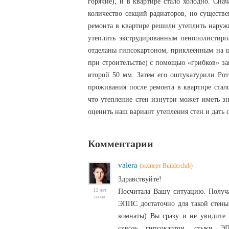
горячие), и в квартире стало холодно. Сна
количество секций радиаторов, но существе
ремонта в квартире решили утеплить наруж
утеплить экструдированным пенополистиро
отделаны гипсокартоном, приклеенным на ц
при строительстве) с помощью «грибков» за
второй 50 мм. Затем его оштукатурили Рот
проживания после ремонта в квартире стало
что утепление стен изнутри может иметь з
оценить наш вариант утепления стен и дать 
Комментарии
valera
(эксперт Builderclub)
Здравствуйте!
12 лет
Посчитала Вашу ситуацию. Получа
назад
ЭППС достаточно для такой стены
комнаты) Вы сразу и не увидите 
сквозь гипсокартон, стыки Э