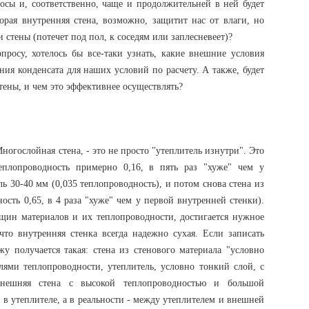
росы и, соответственно, чаще и продолжительней в ней будет
торая внутренняя стена, возможно, защитит нас от влаги, но
ри стены (потечет под пол, к соседям или заплесневеет)?
росу, хотелось бы все-таки узнать, какие внешние условия
ния конденсата для наших условий по расчету. А также, будет
тены, и чем это эффективнее осуществлять?
ногослойная стена, - это не просто "утеплитель изнутри". Это
теплопроводность примерно 0,16, в пять раз "хуже" чем у
ль 30-40 мм (0,035 теплопроводность), и потом снова стена из
ость 0,65, в 4 раза "хуже" чем у первой внутренней стенки).
лщин материалов и их теплопроводности, достигается нужное
 что внутренняя стенка всегда надежно сухая. Если записать
жу получается такая: стена из стенового материала "условно
лями теплопроводности, утеплитель, условно тонкий слой, с
внешняя стена с высокой теплопроводностью и большой
 в утеплителе, а в реальности - между утеплителем и внешней