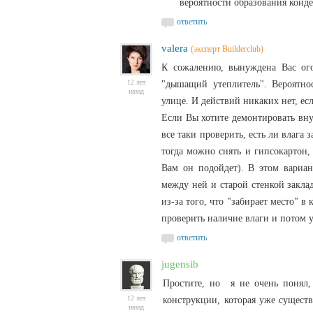
вероятности образования конде
ответить
valera
(эксперт Builderclub)
К сожалению, вынуждена Вас ого
12 лет
"дышащий утеплитель". Вероятно
назад
улице. И действий никаких нет, ес
Если Вы хотите демонтировать вну
все таки проверить, есть ли влага
тогда можно снять и гипсокартон,
Вам он подойдет). В этом вариан
между ней и старой стенкой закла
из-за того, что "забирает место" в
проверить наличие влаги и потом у
ответить
jugensib
Простите, но я не очень понял,
12 лет
конструкции, которая уже существ
назад