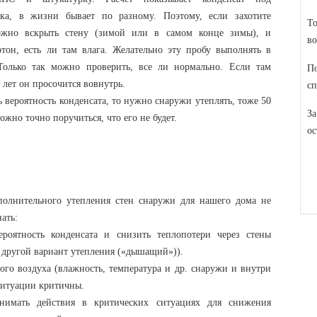
ка, в жизни бывает по разному. Поэтому, если захотите
То
можно вскрыть стену (зимой или в самом конце зимы), и
во
он, есть ли там влага. Желательно эту пробу выполнять в
 Только так можно проверить, все ли нормально. Если там
По
у лет он просочится вовнутрь.
сп
 вероятность конденсата, то нужно снаружи утеплять, тоже 50
За
жно точно поручиться, что его не будет.
ос
полнительного утепления стен снаружи для нашего дома не
ать:
роятность конденсата и снизить теплопотери через стены
 другой вариант утепления («дышащий»)).
ого воздуха (влажность, температура и др. снаружи и внутри
ситуации критичны.
нимать действия в критических ситуациях для снижения