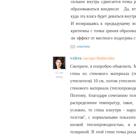
сильнее внутрь сдвигается точка 
образовываться конденсат. Да, в
куда эта влага будет деваться внут
И возвращаясь к предыдущему воп
критичны с точки зрения образова
ли эффект от местного подогрева с
ответить
valera
(эксперт Builderclub)
Смотрите, я попробую объяснить. М
12 лет
стена из стенового материала (
назад
утеплителя) 10 см, потом утеплите
стенового материала (теплопроводн
Поэтому, благодаря сочетанию то
распределение температур, такое,
условно, то стена изнутри - нару
толстая", с нормальными показате
низкой теплопроводностью, и 
толщиной. В этой стене точка росы