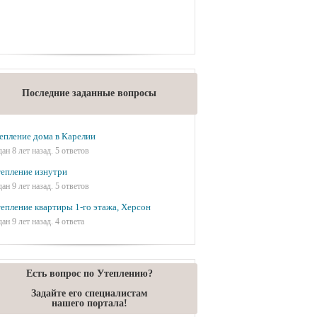
Последние заданные вопросы
епление дома в Карелии
дан 8 лет назад. 5 ответов
епление изнутри
дан 9 лет назад. 5 ответов
епление квартиры 1-го этажа, Херсон
дан 9 лет назад. 4 ответа
Есть вопрос по Утеплению?
Задайте его специалистам
нашего портала!