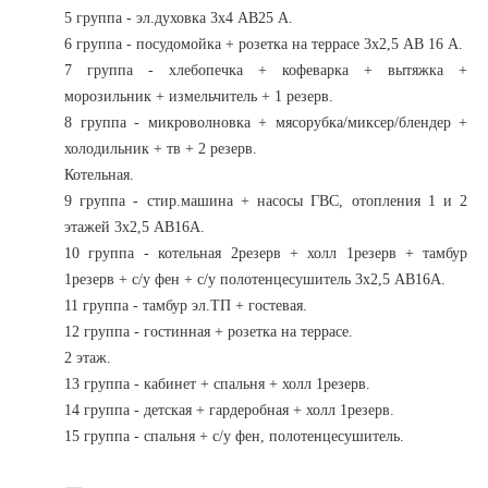
5 группа - эл.духовка 3х4 АВ25 А.
6 группа - посудомойка + розетка на террасе 3х2,5 АВ 16 А.
7 группа - хлебопечка + кофеварка + вытяжка +
морозильник + измельчитель + 1 резерв.
8 группа - микроволновка + мясорубка/миксер/блендер +
холодильник + тв + 2 резерв.
Котельная.
9 группа - стир.машина + насосы ГВС, отопления 1 и 2
этажей 3х2,5 АВ16А.
10 группа - котельная 2резерв + холл 1резерв + тамбур
1резерв + с/у фен + с/у полотенцесушитель 3х2,5 АВ16А.
11 группа - тамбур эл.ТП + гостевая.
12 группа - гостинная + розетка на террасе.
2 этаж.
13 группа - кабинет + спальня + холл 1резерв.
14 группа - детская + гардеробная + холл 1резерв.
15 группа - спальня + с/у фен, полотенцесушитель.