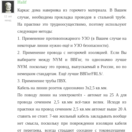
Halif
Каркас дома наверняка из горючего материала. В Вашем
12 лет
случае, необходима прокладка проводов в стальной трубе.
назад
На практике это трудноосуществимо, поэтому используют
следующие методы:
1. Применение противопожарного УЗО (в Вашем случае на
некоторые линии нужно ещё и УЗО безопасности).
2. Применение провода с негорючей изоляцией. Если Вы
выбираете между NYM и ВВГнг, то однозначно лучше
NYM. поскольку это провод, выпускаемый в России, но по
немецким стандартам. Ещё лучше ВВГнгFRLS/.
3. Применение трубы ПВХ.
Кабель на линии розеток однозначно 3х2,5 кв.мм.
По поводу линии на электрокотёл - автомат на 25 А для
провода сечением 2,5 кв.мм всё-таки велик. Исходя из
практики на провод сечением 2,5 кв.мм автомат выше 20 А
ставить не стоит. 7-ми жильный кабель закладывать вообще
нет смысла, поскольку при повреждении изоляции кабеля
от перегрева, всегда страдают соседние с токоведущими