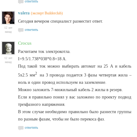
ответить
valera
(эксперт Builderclub)
Сегодня вечером специалист разместит ответ.
12 лет
ответить
назад
Crocus
Расчитаем ток электрокотла.
12 лет
I=9.5/1.738*038*0.8=18 A.
назад
Под такой ток можно выбирать автомат на 25 А и кабель
2
5х2.5 мм
на 3 провода подается 3 фазы четвертая жила –
ноль и один провод используем на заземление.
Можно заложить 7-мижильный кабель 2 жилы в резерв.
Если я правильно понял у вас заложено по проекту подвод
трехфазного напряжения.
В этом случае необходимо правильно было разнести группы
по разным фазам, чтобы не было перекоса фаз.
ответить