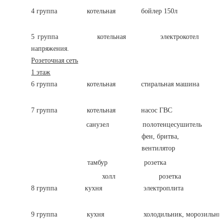
4 группа котельная бойлер 150л 
3х2,5
5 группа котельная электрокотел Уто
напряжения.
Розеточная сеть
1 этаж
6 группа котельная стиральная машина п
3х2,5
7 группа котельная насос ГВС пит
санузел полотенцесушитель 3
фен, бритва,
вентилятор
тамбур розетка 3х
холл розетка 3х
8 группа кухня электроплита пит
3х4м
9 группа кухня холодильник, морозильник,