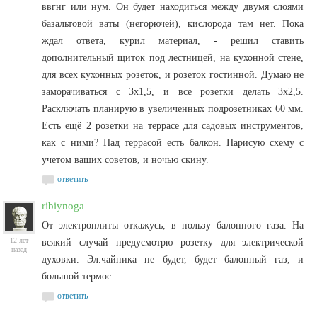
ввгнг или нум. Он будет находиться между двумя слоями
базальтовой ваты (негорючей), кислорода там нет. Пока
ждал ответа, курил материал, - решил ставить
дополнительный щиток под лестницей, на кухонной стене,
для всех кухонных розеток, и розеток гостинной. Думаю не
заморачиваться с 3х1,5, и все розетки делать 3х2,5.
Расключать планирую в увеличенных подрозетниках 60 мм.
Есть ещё 2 розетки на террасе для садовых инструментов,
как с ними? Над террасой есть балкон. Нарисую схему с
учетом ваших советов, и ночью скину.
ответить
ribiynoga
От электроплиты откажусь, в пользу балонного газа. На
12 лет
всякий случай предусмотрю розетку для электрической
назад
духовки. Эл.чайника не будет, будет балонный газ, и
большой термос.
ответить