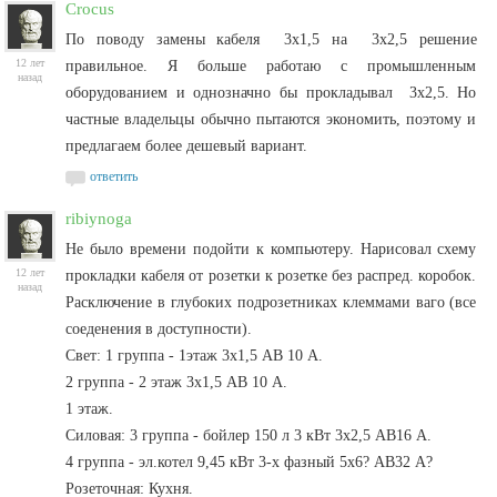
Crocus
По поводу замены кабеля
3х1,5 на
3х2,5
решение
12 лет
правильное. Я больше работаю с промышленным
назад
оборудованием и однозначно бы прокладывал
3х2,5. Но
частные владельцы обычно пытаются экономить, поэтому и
предлагаем более дешевый вариант.
ответить
ribiynoga
Не было времени подойти к компьютеру. Нарисовал схему
12 лет
прокладки кабеля от розетки к розетке без распред. коробок.
назад
Расключение в глубоких подрозетниках клеммами ваго (все
соеденения в доступности).
Свет: 1 группа - 1этаж 3х1,5 АВ 10 А.
2 группа - 2 этаж 3х1,5 АВ 10 А.
1 этаж.
Силовая: 3 группа - бойлер 150 л 3 кВт 3х2,5 АВ16 А.
4 группа - эл.котел 9,45 кВт 3-х фазный 5х6? АВ32 А?
Розеточная: Кухня.