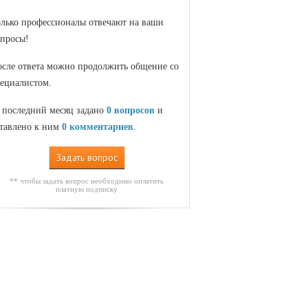
лько профессионалы отвечают на ваши
просы!
сле ответа можно продолжить общение со
ециалистом.
 последний месяц задано
0 вопросов
и
тавлено к ним
0 комментариев
.
Задать вопрос
** чтобы задать вопрос необходимо оплатить
платную подписку