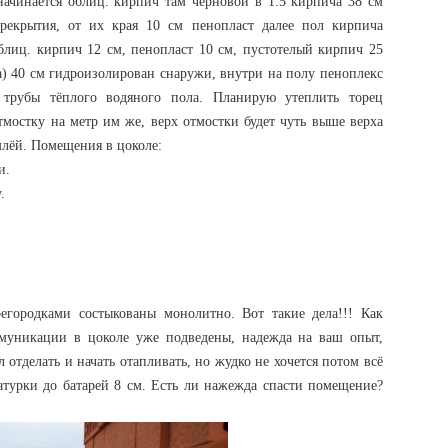
 начинается облиц. кирпич там черновой в 1.5 кирпича 38 см
ерекрытия, от их края 10 см пенопласт далее пол кирпича
лиц. кирпич 12 см, пенопласт 10 см, пустотелый кирпич 25
) 40 см гидроизолирован снаружи, внутри на полу пеноплекс
трубы тёплого водяного пола. Планирую утеплить торец
мостку на метр им же, верх отмостки будет чуть выше верха
млёй. Помещения в цоколе:
и.
.
егородками состыкованы монолитно. Вот такие дела!!! Как
ммуникации в цоколе уже подведены, надежда на ваш опыт,
ел отделать и начать отапливать, но жудко не хочется потом всё
атурки до батарей 8 см. Есть ли нажежда спасти помещение?