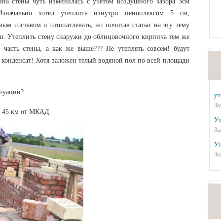
на стены чуть изменилась с учетом воздушного зазора 3см
значально хотел утеплить изнутри пеноплексом 5 см,
вым составом и отшпатлевать, но почитав статьи на эту тему
ени. Утеплить стену снаружи до облицовочного кирпича тем же
 часть стены, а как же выше??? Не утеплять совсем! будут
е конденсат! Хотя заложен телый водяной пол по всей площади
итуации?
ут
За
, 45 км от МКАД.
Ут
За
Ут
За