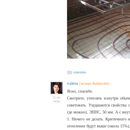
ответить
valera
(эксперт Builderclub)
Ясно, спасибо.
11 лет
Смотрите, утеплять изнутри обыч
назад
советовать. Ухудшаются свойства 
где можно), ЭППС, 50 мм. А с вну
1. Ничего не делать. Критичного н
отопление будут выше (около 15%),