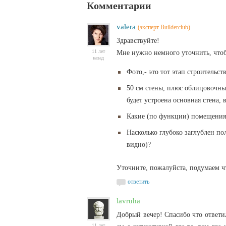
Комментарии
valera
(эксперт Builderclub)
Здравствуйте!
11 лет
Мне нужно немного уточнить, чтоб
назад
Фото,- это тот этап строительс
50 см стены, плюс облицовочный
будет устроена основная стена, 
Какие (по функции) помещения 
Насколько глубоко заглублен по
видно)?
Уточните, пожалуйста, подумаем ч
ответить
lavruha
Добрый вечер! Спасибо что ответил
11 лет