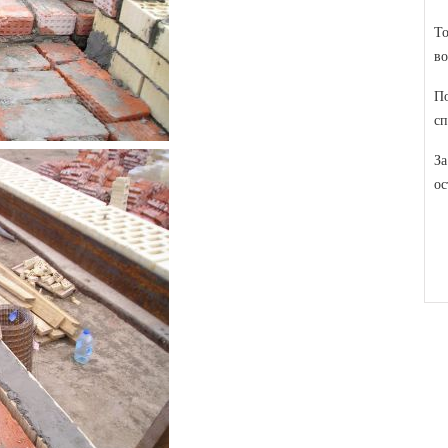
То
во
По
сп
За
ос