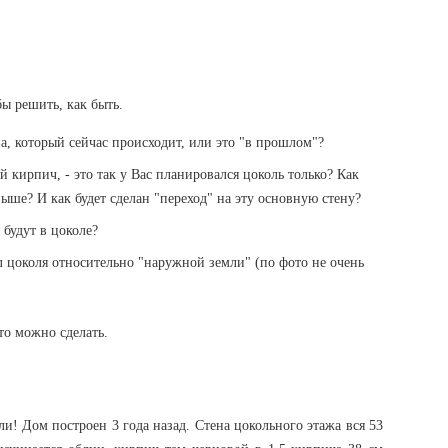
ы решить, как быть.
тва, который сейчас происходит, или это "в прошлом"?
 кирпич, - это так у Вас планировался цоколь только? Как
выше? И как будет сделан "переход" на эту основную стену?
будут в цоколе?
л цоколя относительно "наружной земли" (по фото не очень
то можно сделать.
и! Дом построен 3 года назад. Стена цокольного этажа вся 53