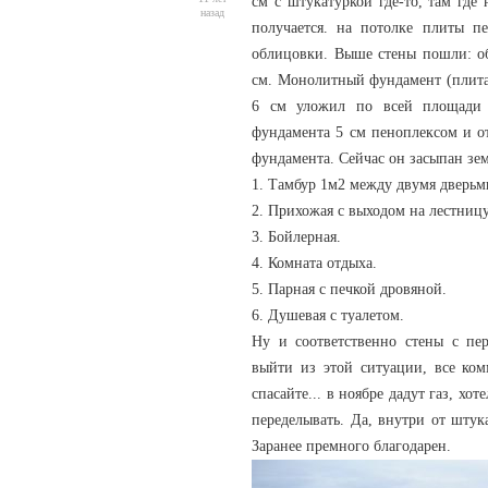
см с штукатуркой где-то, там где
назад
получается. на потолке плиты п
облицовки. Выше стены пошли: об
см. Монолитный фундамент (плита
6 см уложил по всей площади 
фундамента 5 см пеноплексом и от
фундамента. Сейчас он засыпан зе
1. Тамбур 1м2 между двумя дверьм
2. Прихожая с выходом на лестницу
3. Бойлерная.
4. Комната отдыха.
5. Парная с печкой дровяной.
6. Душевая с туалетом.
Ну и соответственно стены с пер
выйти из этой ситуации, все ко
спасайте... в ноябре дадут газ, хот
переделывать. Да, внутри от штук
Заранее премного благодарен.