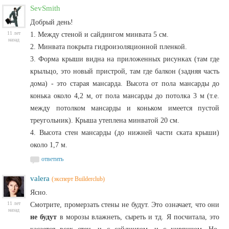
SevSmith
Добрый день!
11 лет
1. Между стеной и сайдингом минвата 5 см.
назад
2. Минвата покрыта гидроизоляционной пленкой.
3. Форма крыши видна на приложенных рисунках (там где
крыльцо, это новый пристрой, там где балкон (задняя часть
дома) - это старая мансарда. Высота от пола мансарды до
конька около 4,2 м, от пола мансарды до потолка 3 м (т.е.
между потолком мансарды и коньком имеется пустой
треугольник). Крыша утеплена минватой 20 см.
4. Высота стен мансарды (до нижней части ската крыши)
около 1,7 м.
ответить
valera
(эксперт Builderclub)
Ясно.
11 лет
Смотрите, промерзать стены не будут. Это означает, что они
назад
не будут
в морозы влажнеть, сыреть и тд. Я посчитала, это