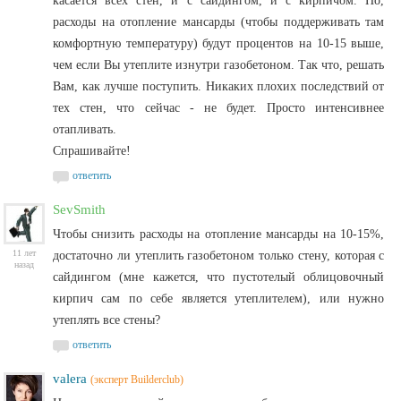
касается всех стен, и с сайдингом, и с кирпичом. Но,
расходы на отопление мансарды (чтобы поддерживать там
комфортную температуру) будут процентов на 10-15 выше,
чем если Вы утеплите изнутри газобетоном. Так что, решать
Вам, как лучше поступить. Никаких плохих последствий от
тех стен, что сейчас - не будет. Просто интенсивнее
отапливать.
Спрашивайте!
ответить
SevSmith
Чтобы снизить расходы на отопление мансарды на 10-15%,
11 лет
достаточно ли утеплить газобетоном только стену, которая с
назад
сайдингом (мне кажется, что пустотелый облицовочный
кирпич сам по себе является утеплителем), или нужно
утеплять все стены?
ответить
valera
(эксперт Builderclub)