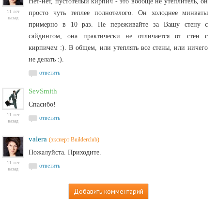
Нет-нет, пустотелый кирпич - это вообще не утеплитель, он
11 лет
просто чуть теплее полнотелого. Он холоднее минваты
назад
примерно в 10 раз. Не переживайте за Вашу стену с
сайдингом, она практически не отличается от стен с
кирпичем :). В общем, или утеплять все стены, или ничего
не делать :).
ответить
SevSmith
Спасибо!
11 лет
ответить
назад
valera
(эксперт Builderclub)
Пожалуйста. Приходите.
11 лет
ответить
назад
Добавить комментарий