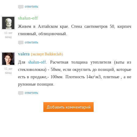
ответить
shalun-off
Живем в Алтайском крае. Стена сантиметров 50, кирпич
15 лет
глиняный, облицовочный.
назад
ответить
valera
(эксперт Builderclub)
Для
shalun-off
. Расчетная толщина утеплителя (ваты из
15 лет
стекловолокна) - 58мм, если округлить до позиций, которые
назад
есть в продаже,- 100мм. Плотность 14кг\м3, плитные , а не
рулонные позиции.
ответить
Добавить комментарий