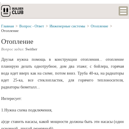
.
Главная
>
Вопрос - Ответ
>
Инженерные системы
>
Отопление
>
Отопление
Отопление
Вопрос задал:
Swither
Друзья нужна помощь в конструкции отопления... отопление
планирую делать однотрубное, дом два этаже; с бойлера, горячая
вода идет вверх как на схеме, потом вниз. Труба 40-ка, на радиаторы
идет 25-ка, все стеклопластик, для горячего теплоносителя,
радиаторы биметалл...
Интересует:
1.Нужна схема подключения,
а)где ставить насасы, какой мощности должны быть эти насасы (один
основной, другой резервный)