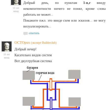
Добрый день, по пунктам
1-в,г
ввиду
10 лет
некомпитентности ничего не понял, кроме слова
назад
работать не может...
Покажите пжл. это ввиде схем или эскизов... не могу
визуализировать...
ответить
OCTOpus
(эксперт Builderclub)
Добрый вечер!
10 лет
Касательно видов систем
назад
Вот двухтрубная система