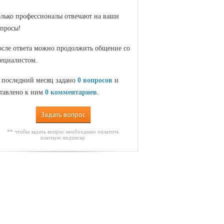
лько профессионалы отвечают на ваши
просы!
сле ответа можно продолжить общение со
ециалистом.
 последний месяц задано
0 вопросов
и
тавлено к ним
0 комментариев
.
Задать вопрос
** чтобы задать вопрос необходимо оплатить
платную подписку