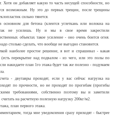
 Хотя он добавляет какую то часть несущей способности, но
ется возможным. Ну это до первых трещин, после трещины
теклопластик сильно тянется.
в основном для бетона (клеится углеткань или волокна на
 так не усилишь. Ну и мы в свое время закрестили
ственных объектах такое усиление - оно очень боится огня.
надо столько сделать, что вообще не выгодно становится.
лкой наиболее простое решение, я вот и спрашивал - какая
 (есть перекрытие над подвалом - из чего, или это полы по
 если накидаете план 1го этажа будет так же полезно - подумаем
ла.
чета - двутавры проходят, если у вас сейчас нагрузка на
роходят по прочности, но не проходят по прогибам (прогибы
ескими требованиями, собственно поэтому вы и заметили
 считать на расчетную полезную нагрузку 200кг/м2.
этажа, план первого этажа.
мментарием, тогда мне уведомления сразу приходят - быстрее