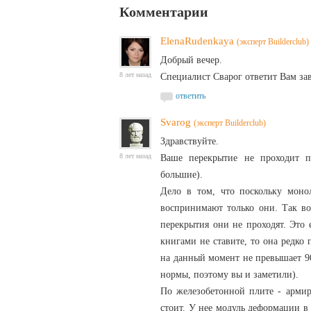
Комментарии
ElenaRudenkaya
(эксперт Builderclub)
Добрый вечер.
8 лет назад
Специалист Сварог ответит Вам за
ответить
Svarog
(эксперт Builderclub)
Здравствуйте.
8 лет назад
Ваше перекрытие не проходит п
большие).
Дело в том, что поскольку моно
воспринимают только они. Так во
перекрытия они не проходят. Это 
книгами не ставите, то она редко 
на данный момент не превышает 90
нормы, поэтому вы и заметили).
По железобетонной плите - армир
стоит. У нее модуль деформации в 