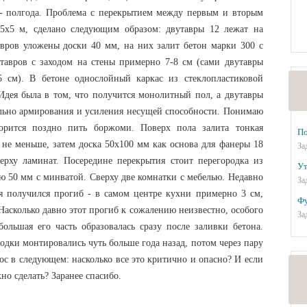
 - полгода. Проблема с перекрытием между первым и вторым
5х5 м, сделано следующим образом: двутавры 12 лежат на
вров уложены доски 40 мм, на них залит бетон марки 300 с
авров с заходом на стены примерно 7-8 см (сами двутавры
 см). В бетоне однослойный каркас из стеклопластиковой
Идея была в том, что получится монолитный пол, а двутавры
ьно армирования и усиления несущей способности. Понимаю
орится поздно пить боржоми. Поверх пола залита тонкая
По
не меньше, затем доска 50х100 мм как основа для фанеры 18
За
верху ламинат. Посередине перекрытия стоит перегородка из
Ут
лю 50 мм с минватой. Сверху две комнатки с мебелью. Недавно
За
я получился прогиб - в самом центре кухни примерно 3 см,
Фу
Насколько давно этот прогиб к сожалению неизвестно, особого
За
ольшая его часть образовалась сразу после заливки бетона.
родки монтировались чуть больше года назад, потом через пару
ос в следующем: насколько все это критично и опасно? И если
но сделать? Заранее спасибо.