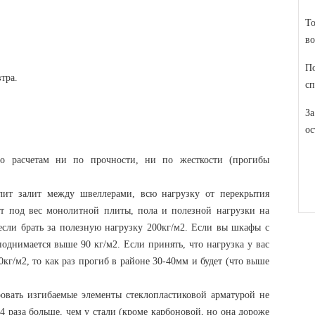
То
во
По
втра.
сп
За
ос
о расчетам ни по прочности, ни по жесткости (прогибы
лит залит между швеллерами, всю нагрузку от перекрытия
т под вес монолитной плиты, пола и полезной нагрузки на
если брать за полезную нагрузку 200кг/м2. Если вы шкафы с
поднимается выше 90 кг/м2. Если принять, что нагрузка у вас
кг/м2, то как раз прогиб в районе 30-40мм и будет (что выше
овать изгибаемые элементы стеклопластиковой арматурой не
4 раза больше, чем у стали (кроме карбоновой, но она дороже