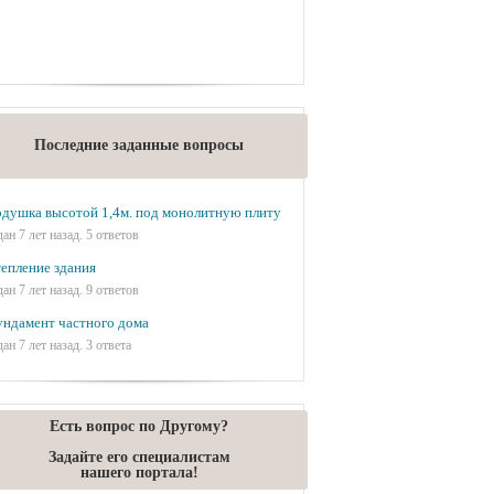
Последние заданные вопросы
душка высотой 1,4м. под монолитную плиту
дан 7 лет назад. 5 ответов
епление здания
дан 7 лет назад. 9 ответов
ндамент частного дома
дан 7 лет назад. 3 ответа
Есть вопрос по Другому?
Задайте его специалистам
нашего портала!