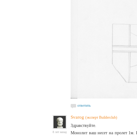
ответить
Svarog
(эксперт Builderclub)
Здравствуйте.
8 лет назад
Монолит ваш несет на пролет 1м. П