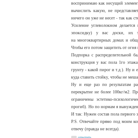
воспринимаю как несущий элемент.
вычислить какую, не представля
ничего он уже не несет - так как с
Усиление углеволокном делается 
эпоксидку) у вас доски, их
на многоквартирных домах и обще
Чтобы его потом защитить от огня 
Подпорка с распределительной ба
конструкция у вас пола 1го этажа
грунту - какой пирог и т.д.). Ну и
куда ставить стойку, чтобы не меша
Ну и еще раз по результатам рас
перекрытие не более 100кг/м2. П
ограничены эстетико-психологич
прогиб). Но по нормам я вынужден
И так: Нужен состав пола первого 
P.S. Отвечайте прямо под моим ко
отвечу (правда не всегда).
ответить