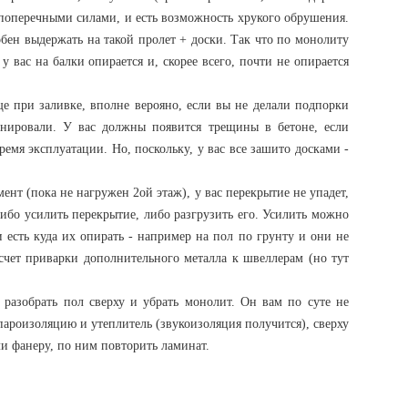
ть поперечными силами, и есть возможность хрукого обрушения.
обен выдержать на такой пролет + доски. Так что по монолиту
 у вас на балки опирается и, скорее всего, почти не опирается
ще при заливке, вполне верояно, если вы не делали подпорки
онировали. У вас должны появится трещины в бетоне, если
емя эксплуатации. Но, поскольку, у вас все зашито досками -
мент (пока не нагружен 2ой этаж), у вас перекрытие не упадет,
либо усилить перекрытие, либо разгрузить его. Усилить можно
и есть куда их опирать - например на пол по грунту и они не
счет приварки дополнительного металла к швеллерам (но тут
 разобрать пол сверху и убрать монолит. Он вам по суте не
ароизоляцию и утеплитель (звукоизоляция получится), сверху
ли фанеру, по ним повторить ламинат.