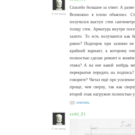
Спасибо большое за ответ. А разв
8 лет назад
Возможно я плохо объяснил. Ст
получился выступ стен сантиметр
толщу стен. Арматура внутри посе
залито. То есть получаются как 
равно? Подпорок при заливке не 
крайний вариант, к которому оч
полностью сделан ремонт и живём 
этажа? А на нее какой нибудь ме
перекрытия передать на подпись?
говорите? Читал ещё про усиление
проще, чем сверху, так как сверх
второй этаж нагружен полностью уже
ответить
zedd_81
8 лет назад