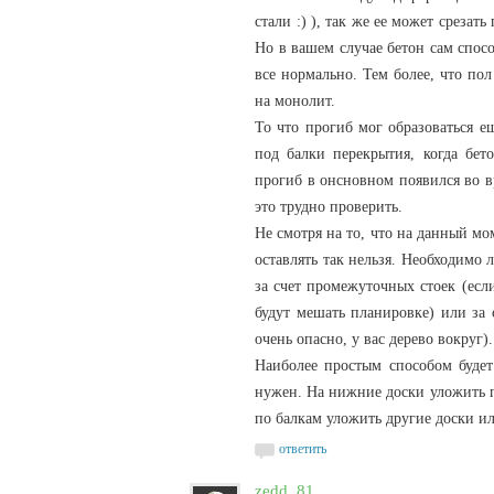
стали :) ), так же ее может среза
Но в вашем случае бетон сам спос
все нормально. Тем более, что пол
на монолит.
То что прогиб мог образоваться е
под балки перекрытия, когда бет
прогиб в онсновном появился во вр
это трудно проверить.
Не смотря на то, что на данный мо
оставлять так нельзя. Необходимо 
за счет промежуточных стоек (есл
будут мешать планировке) или за 
очень опасно, у вас дерево вокруг).
Наиболее простым способом будет
нужен. На нижние доски уложить п
по балкам уложить другие доски и
ответить
zedd_81