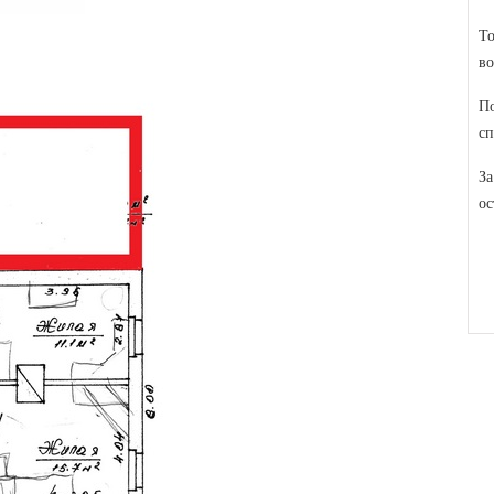
То
во
По
сп
За
ос