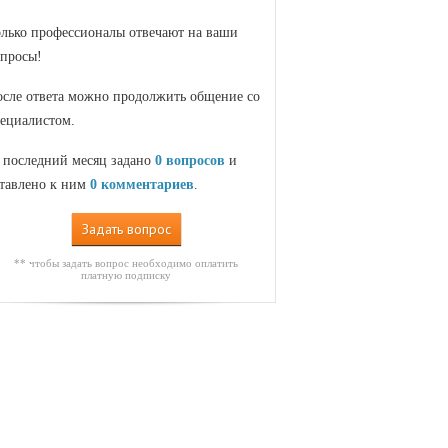
лько профессионалы отвечают на ваши
просы!
сле ответа можно продолжить общение со
ециалистом.
 последний месяц задано
0 вопросов
и
тавлено к ним
0 комментариев
.
Задать вопрос
** чтобы задать вопрос необходимо оплатить
платную подписку