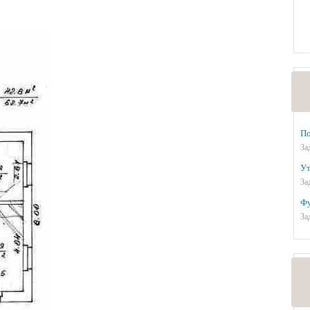
По
За
Ут
За
Фу
За