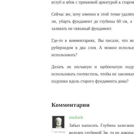
вглуб и вбок с привязкой арматурой к старо
Сейчас же, хочу именно в этой точке удалят
ли, убарть фундамент до глубины 60 см, а
заливать не связаный фундамент.
Где-то в комментариях, Вы писали, что м
рубероидом в два слоя. А можно использ
использовать?
Делать ли песчаную и щебенчатую под
использовать геотекстиль, чтобы не заилив
подушки вдоль старого фундамента дома?
Комментарии
medark
Забыл написать. Глубина залегани
7 лет назад
колодец глубиной 3м, то не докопал