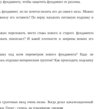
му фундаменту, чтобы защитить фундамент от разлома.
ь фундамент, но не хочется пилить его до самого низа. Можно
 внизу его оставить? По верху насыпать песчаную подушку и
ожно переложить место стыка нового и старого фундамента
овать пенопласт? И какой плотности и ширины можно его
ушку под всем периметром нового фундамента? Надо ли
алась подушка материнским грунтом? Как произодить подсыпку
я грунтовых ввод очень низко. Когда делал канализационный
ся. Грунт - супесь, не плылеватая, средняя.