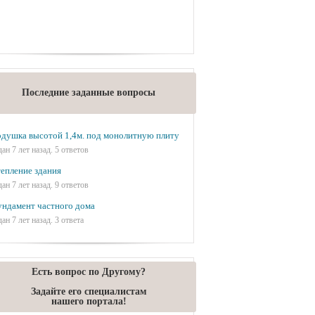
Последние заданные вопросы
душка высотой 1,4м. под монолитную плиту
дан 7 лет назад. 5 ответов
епление здания
дан 7 лет назад. 9 ответов
ндамент частного дома
дан 7 лет назад. 3 ответа
Есть вопрос по Другому?
Задайте его специалистам
нашего портала!