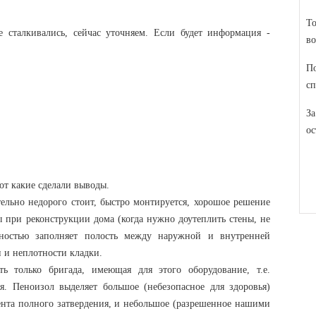
То
 сталкивались, сейчас уточняем. Если будет информация -
во
По
сп
За
ос
от какие сделали выводы.
ельно недорого стоит, быстро монтируется, хорошое решение
 при реконструкции дома (когда нужно доутеплить стены, не
лностью заполняет полость между наружной и внутренней
 и неплотности кладки.
ь только бригада, имеющая для этого оборудование, т.е.
зя. Пеноизол выделяет большое (небезопасное для здоровья)
ента полного затвердения, и небольшое (разрешенное нашими