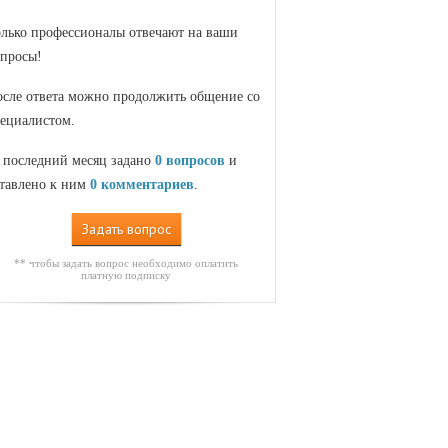
лько профессионалы отвечают на ваши
просы!
сле ответа можно продолжить общение со
ециалистом.
 последний месяц задано
0 вопросов
и
тавлено к ним
0 комментариев
.
Задать вопрос
** чтобы задать вопрос необходимо оплатить
платную подписку