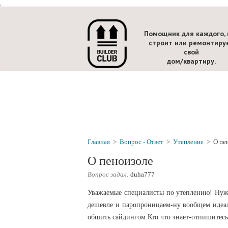
.
Помощник для каждого, 
строит или ремонтиру
свой
дом/квартиру.
Главная
>
Вопрос - Ответ
>
Утепление
>
О пе
О пеноизоле
Вопрос задал:
duha777
Уважаемые специалисты по утеплению! Нуже
дешевле и паропроницаем-ну вообщем идеаль
обшить сайдингом.Кто что знает-отпишитес