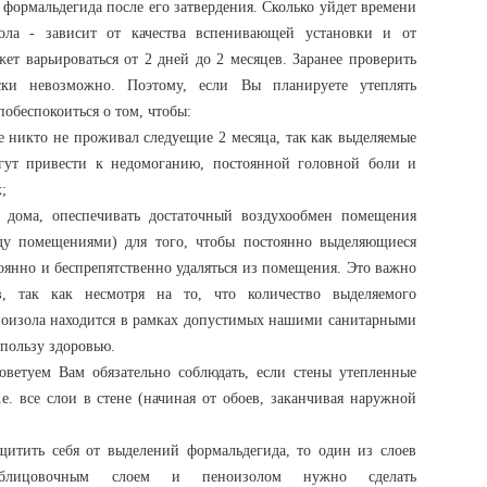
формальдегида после его затвердения. Сколько уйдет времени
ола - зависит от качества вспенивающей установки и от
жет варьироваться от 2 дней до 2 месяцев. Заранее проверить
ески невозможно. Поэтому, если Вы планируете утеплять
побеспокоиться о том, чтобы:
е никто не проживал следуещие 2 месяца, так как выделяемые
гут привести к недомоганию, постоянной головной боли и
;
 дома, опеспечивать достаточный воздухообмен помещения
ду помещениями) для того, чтобы постоянно выделяющиеся
янно и беспрепятственно удаляться из помещения. Это важно
, так как несмотря на то, что количество выделяемого
ноизола находится в рамках допустимых нашими санитарными
 пользу здоровью.
ветуем Вам обязательно соблюдать, если стены утепленные
е. все слои в стене (начиная от обоев, заканчивая наружной
итить себя от выделений формальдегида, то один из слоев
блицовочным слоем и пеноизолом нужно сделать