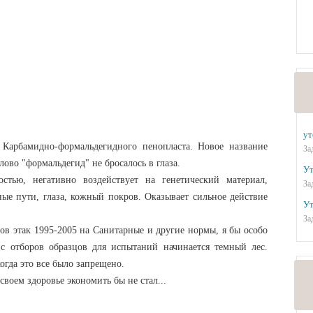
ут
 Карбамидно-формальдегидного пенопласта. Новое название
За
ово "формальдегид" не бросалось в глаза.
Ут
остью, негативно воздействует на генетический материал,
За
ые пути, глаза, кожный покров. Оказывает сильное действие
Ут
За
в этак 1995-2005 на Санитарные и другие нормы, я бы особо
 с отборов образцов для испытаний начинается темный лес.
огда это все было запрещено.
 своем здоровье экономить бы не стал...