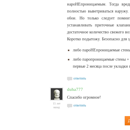
нароНЕпроницаемым. Тогда вред
полностью выветриваться наружу
обои. Но только следует помни
устанавливать приточные клапа
достаточное количество свежего воз
Коротко подытожу. Безопасно для з
либо пароНЕпроницаемые стены
либо паропроницаемые стены + 
первые 2 месяца после укладки 
ответить
duha777
Спасибо огромное!
15 лет
ответить
назад
Д