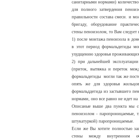
санитарными нормами) количество 
для полного затвердения пеноиз
правильности состава смеси. и мо
бригаду, оборудование практич
стены пеноизолом, то Вам следует 
1) после монтажа пеноизола в дом
в этот период формальдегиды мо
ухудщению здоровья проживающих
2) при дальнейшей эксплуатации
(приток, вытяжка и переток меж
формальдегиды могли так же посто
опять же для здоровья жильцов
формальддегида из застывшего пе
нормами, оно все равно не идет на
Описаные выше два пункта мы со
пеноизолом - паропроницаемые, т.
штукатуркой) паропроницаемые.
Если же Вы хотите полностью защ
стены между внутренним о