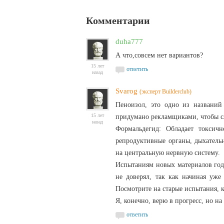
Комментарии
duha777
А что,совсем нет вариантов?
15 лет
ответить
назад
Svarog
(эксперт Builderclub)
Пеноизол, это одно из названий
15 лет
придумано рекламщиками, чтобы сл
назад
Формальдегид: Обладает токсичн
репродуктивные органы, дыхательн
на центральную нервную систему.
Испытаниям новых материалов годо
не доверял, так как начиная уже
Посмотрите на старые испытания, к
Я, конечно, верю в прогресс, но на
ответить