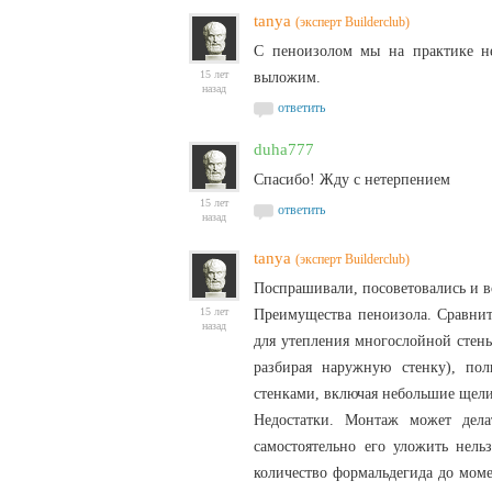
tanya
(эксперт Builderclub)
С пеноизолом мы на практике не
15 лет
выложим.
назад
ответить
duha777
Спасибо! Жду с нетерпением
15 лет
ответить
назад
tanya
(эксперт Builderclub)
Поспрашивали, посоветовались и в
15 лет
Преимущества пеноизола. Сравнит
назад
для утепления многослойной стены
разбирая наружную стенку), по
стенками, включая небольшие щели
Недостатки. Монтаж может делат
самостоятельно его уложить нель
количество формальдегида до мом