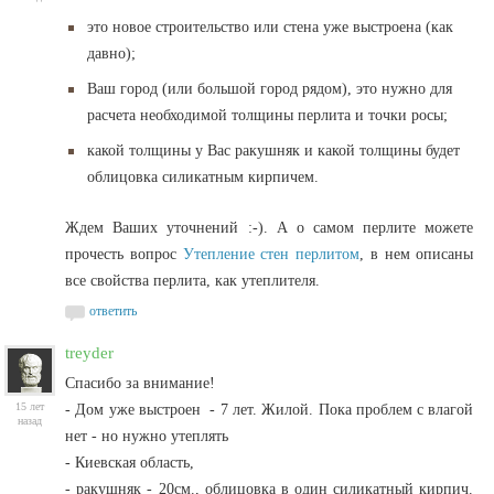
это новое строительство или стена уже выстроена (как
давно);
Ваш город (или большой город рядом), это нужно для
расчета необходимой толщины перлита и точки росы;
какой толщины у Вас ракушняк и какой толщины будет
облицовка силикатным кирпичем.
Ждем Ваших уточнений :-). А о самом перлите можете
прочесть вопрос
Утепление стен перлитом
, в нем описаны
все свойства перлита, как утеплителя.
ответить
treyder
Спасибо за внимание!
15 лет
- Дом уже выстроен - 7 лет. Жилой. Пока проблем с влагой
назад
нет - но нужно утеплять
- Киевская область,
- ракушняк - 20см., облицовка в один силикатный кирпич.