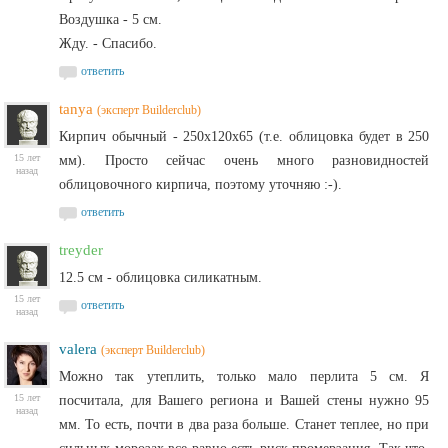
Воздушка - 5 см.
Жду. - Спасибо.
ответить
tanya
(эксперт Builderclub)
Кирпич обычный - 250х120х65 (т.е. облицовка будет в 250
15 лет
мм). Просто сейчас очень много разновидностей
назад
облицовочного кирпича, поэтому уточняю :-).
ответить
treyder
12.5 см - облицовка силикатным.
15 лет
ответить
назад
valera
(эксперт Builderclub)
Можно так утеплить, только мало перлита 5 см. Я
15 лет
посчитала, для Вашего региона и Вашей стены нужно 95
назад
мм. То есть, почти в два раза больше. Станет теплее, но при