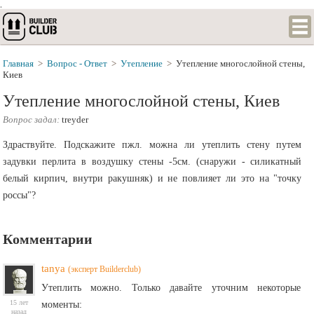
.
Главная
>
Вопрос - Ответ
>
Утепление
>
Утепление многослойной стены,
Киев
Утепление многослойной стены, Киев
Вопрос задал:
treyder
Здраствуйте. Подскажите пжл. можна ли утеплить стену путем
задувки перлита в воздушку стены -5см. (снаружи - силикатный
белый кирпич, внутри ракушняк) и не повлияет ли это на "точку
россы"?
Комментарии
tanya
(эксперт Builderclub)
Утеплить можно. Только давайте уточним некоторые
15 лет
моменты:
назад