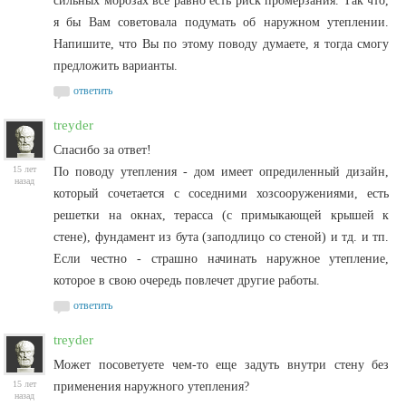
сильных морозах все равно есть риск промерзания. Так что,
я бы Вам советовала подумать об наружном утеплении.
Напишите, что Вы по этому поводу думаете, я тогда смогу
предложить варианты.
ответить
treyder
Спасибо за ответ!
15 лет
По поводу утепления - дом имеет опредиленный дизайн,
назад
который сочетается с соседними хозсооружениями, есть
решетки на окнах, терасса (с примыкающей крышей к
стене), фундамент из бута (заподлицо со стеной) и тд. и тп.
Если честно - страшно начинать наружное утепление,
которое в свою очередь повлечет другие работы.
ответить
treyder
Может посоветуете чем-то еще задуть внутри стену без
15 лет
применения наружного утепления?
назад