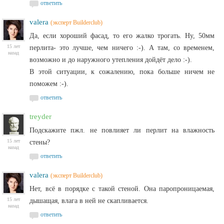
ответить
valera
(эксперт Builderclub)
Да, если хороший фасад, то его жалко трогать. Ну, 50мм
15 лет
перлита- это лучше, чем ничего :-). А там, со временем,
назад
возможно и до наружного утепления дойдёт дело :-).
В этой ситуации, к сожалению, пока больше ничем не
поможем :-).
ответить
treyder
Подскажите пжл. не повлияет ли перлит на влажность
15 лет
стены?
назад
ответить
valera
(эксперт Builderclub)
Нет, всё в порядке с такой стеной. Она паропроницаемая,
15 лет
дышащая, влага в ней не скапливается.
назад
ответить