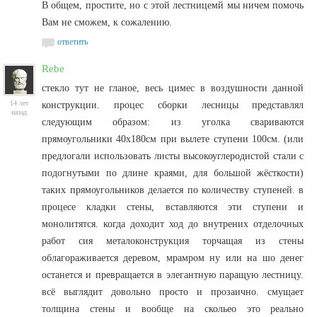
В общем, простите, но с этой лестницемй мы ничем помочь
Вам не сможем, к сожалению.
ответить
Rebe
стекло тут не гланое, весь цимес в воздушности данной
14 лет
конструкции. процес сборки лесницы представлял
назад
следующим образом: из уголка свариваются
прямоугольники 40х180см при вылете ступени 100см. (или
предлогали использовать листы высокоуглеродистой стали с
подогнутыми по длине краями, для большой жёсткости)
таких прямоугольников делается по количеству ступеней. в
процесе кладки стены, вставляются эти ступени и
монолитятся. когда доходит ход до внутрених отделочных
работ сия металоконструкция торчащая из стены
облагораживается деревом, мрамром ну или на шо денег
останется и превращается в элегантную паращую лестницу.
всё выглядит довольно просто и прозаично. смущает
толщина стены и вообще на скольео это реально