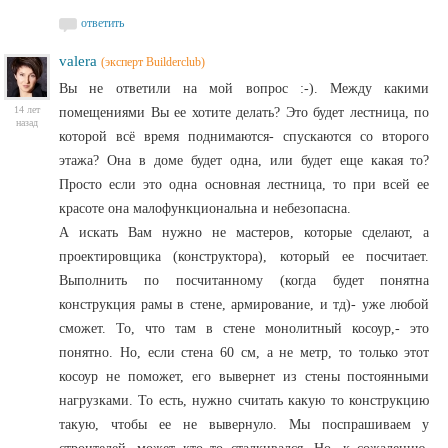
ответить
valera
(эксперт Builderclub)
Вы не ответили на мой вопрос :-). Между какими
14 лет
помещениями Вы ее хотите делать? Это будет лестница, по
назад
которой всё время поднимаются- спускаются со второго
этажа? Она в доме будет одна, или будет еще какая то?
Просто если это одна основная лестница, то при всей ее
красоте она малофункциональна и небезопасна.
А искать Вам нужно не мастеров, которые сделают, а
проектировщика (конструктора), который ее посчитает.
Выполнить по посчитанному (когда будет понятна
конструкция рамы в стене, армирование, и тд)- уже любой
сможет. То, что там в стене монолитный косоур,- это
понятно. Но, если стена 60 см, а не метр, то только этот
косоур не поможет, его вывернет из стены постоянными
нагрузками. То есть, нужно считать какую то конструкцию
такую, чтобы ее не вывернуло. Мы поспрашиваем у