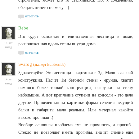
строителей, может кто то сталкивался. Но, к сожалению,
обещать ничего не могу :-).
ответить
Rebe
Это будет основная и единственная лестница в доме,
14 лет
расположенная вдоль стены внутри дома.
назад
ответить
Svarog
(эксперт Builderclub)
Здравствуйте. Эта лестница - картинка в 3д. Мало реальнай
14 лет
конструкция. Насчет 1м бетоной стены - ерунда, хватит
назад
намного более тонкой конструкции, нагрузки на стену
небольшие. А вот крепление ступени на консоли - это дело
другое. Приведенная на картинке форма сечения несущий
балки и габариты мало реальны. Или материал какойто
высоко прочный ;).
Вообще основная проблема тут не прочность, а прогиб..
Стекло не позволяет иметь прогибы, значит счение еще