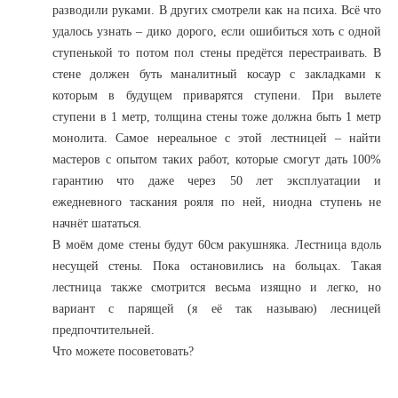
разводили руками. В других смотрели как на психа. Всё что
удалось узнать – дико дорого, если ошибиться хоть с одной
ступенькой то потом пол стены предётся перестраивать. В
стене должен буть маналитный косаур с закладками к
которым в будущем приварятся ступени. При вылете
ступени в 1 метр, толщина стены тоже должна быть 1 метр
монолита. Самое нереальное с этой лестницей – найти
мастеров с опытом таких работ, которые смогут дать 100%
гарантию что даже через 50 лет эксплуатации и
ежедневного таскания рояля по ней, ниодна ступень не
начнёт шататься.
В моём доме стены будут 60см ракушняка. Лестница вдоль
несущей стены. Пока остановились на больцах. Такая
лестница также смотрится весьма изящно и легко, но
вариант с парящей (я её так называю) лесницей
предпочтительней.
Что можете посоветовать?