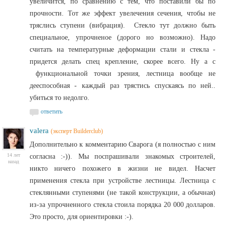
увеличится, по сравнению с тем, что поставили бы по
прочности. Тот же эффект увелечения сечения, чтобы не
тряслись ступени (вибрация). Стекло тут должно быть
специальное, упрочненое (дорого но возможно). Надо
считать на температурные деформации стали и стекла -
придется делать спец крепление, скорее всего. Ну а с
функциональной точки зрения, лестница вообще не
дееспособная - каждый раз трястись спускаясь по ней..
убиться то недолго.
ответить
valera
(эксперт Builderclub)
Дополнительно к комментарию Сварога (я полностью с ним
14 лет
согласна :-)). Мы поспрашивали знакомых строителей,
назад
никто ничего похожего в жизни не видел. Насчет
применения стекла при устройстве лестницы. Лестница с
стеклянными ступенями (не такой конструкции, а обычная)
из-за упрочненного стекла стоила порядка 20 000 долларов.
Это просто, для ориентировки :-).