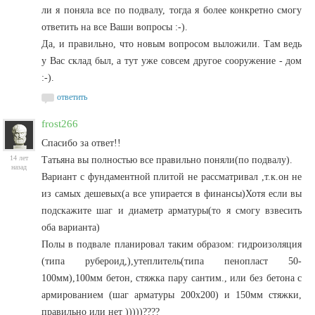
ли я поняла все по подвалу, тогда я более конкретно смогу
ответить на все Ваши вопросы :-).
Да, и правильно, что новым вопросом выложили. Там ведь
у Вас склад был, а тут уже совсем другое сооружение - дом
:-).
ответить
frost266
Спасибо за ответ!!
14 лет
Татьяна вы полностью все правильно поняли(по подвалу).
назад
Вариант с фундаментной плитой не рассматривал ,т.к.он не
из самых дешевых(а все упирается в финансы)Хотя если вы
подскажите шаг и диаметр арматуры(то я смогу взвесить
оба варианта)
Полы в подвале планировал таким образом: гидроизоляция
(типа рубероид,),утеплитель(типа пенопласт 50-
100мм),100мм бетон, стяжка пару сантим., или без бетона с
армированием (шаг арматуры 200х200) и 150мм стяжки,
правильно или нет )))))????