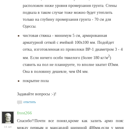
расположен ниже уровня промерзания грунта. Стены
подвала в таком случае тоже можно будет утеплить
только на глубину промерзания грунта - 70 см для
Одессы.
чистовая стяжка - минимум 5 см, армированная
арматурной сеткой с ячейкой 100х100 мм. Подойдет
сетка, изготовленная из проволоки ВР-1 диаметром 3 - 4
2
мм. Если ничего особо тяжелого (более 180 кг/м
)
ставить на пол не планируете, то вполне хватит Ø3мм.
Она в половину дешевле, чем Ø4 мм.
покрытие пола
Задавайте вопросы :-)!
ответить
frost266
Спасибо!!Почти все понял,кроме как залить армо пояс
14 лет
между первым и мансардой шириной 400мм,если у меня