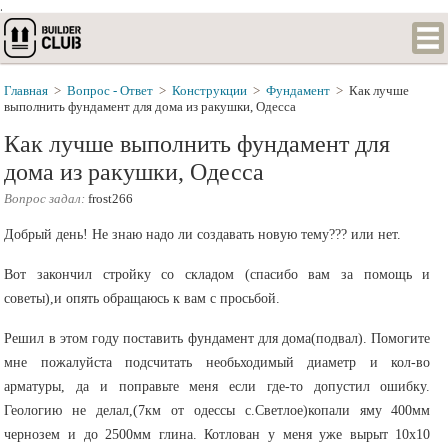
.
Главная
>
Вопрос - Ответ
>
Конструкции
>
Фундамент
>
Как лучше
выполнить фундамент для дома из ракушки, Одесса
Как лучше выполнить фундамент для
дома из ракушки, Одесса
Вопрос задал:
frost266
Добрый день! Не знаю надо ли создавать новую тему??? или нет.
Вот закончил стройку со складом (спасибо вам за помощь и
советы),и опять обращаюсь к вам с просьбой.
Решил в этом году поставить фундамент для дома(подвал). Помогите
мне пожалуйста подсчитать необьходимый диаметр и кол-во
арматуры, да и поправьте меня если где-то допустил ошибку.
Геологию не делал,(7км от одессы с.Светлое)копали яму 400мм
чернозем и до 2500мм глина. Котлован у меня уже вырыт 10х10