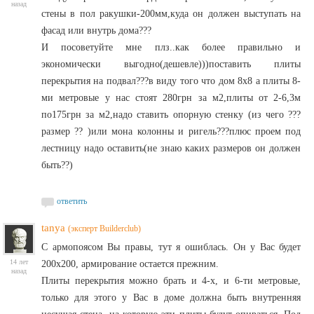
назад
стены в пол ракушки-200мм,куда он должен выступать на
фасад или внутрь дома???
И посоветуйте мне плз..как более правильно и
экономически выгодно(дешевле)))поставить плиты
перекрытия на подвал???в виду того что дом 8х8 а плиты 8-
ми метровые у нас стоят 280грн за м2,плиты от 2-6,3м
по175грн за м2,надо ставить опорную стенку (из чего ???
размер ?? )или мона колонны и ригель???плюс проем под
лестницу надо оставить(не знаю каких размеров он должен
быть??)
ответить
tanya
(эксперт Builderclub)
С армопоясом Вы правы, тут я ошиблась. Он у Вас будет
14 лет
200х200, армирование остается прежним.
назад
Плиты перекрытия можно брать и 4-х, и 6-ти метровые,
только для этого у Вас в доме должна быть внутренняя