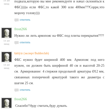
14 лет
подвала,которую вы мне рекомендуете и начал склоняться к
назад
ФБС))))а если ФБС,то какой 300 или 400мм???Сорри,что
морочу голову)))
ответить
frost266
Нужно ли лить армопояс на ФБС под плиты перекрытия????
14 лет
ответить
назад
tanya
(эксперт Builderclub)
ФБС нужно будет шириной 400 мм. Армопояс под него
14 лет
нужен, он должен быть ширфиной 40 см и высотой 20-25
назад
см. Армирование: 4 стержня продольной арматуры Ø12 мм,
связанных поперечной арматурой такого же диаметра с
шагом 25 см.
ответить
frost266
Спасибо!!буду считать,буду думать.