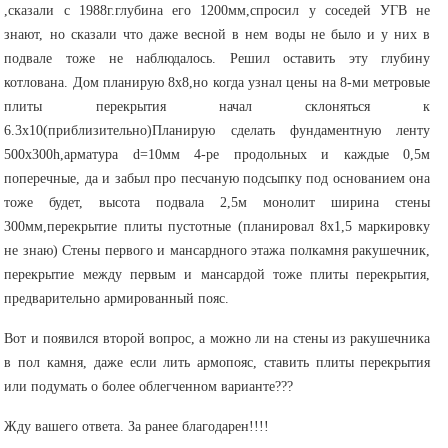
,сказали с 1988г.глубина его 1200мм,спросил у соседей УГВ не
знают, но сказали что даже весной в нем воды не было и у них в
подвале тоже не наблюдалось. Решил оставить эту глубину
котлована. Дом планирую 8х8,но когда узнал цены на 8-ми метровые
плиты перекрытия начал склоняться к
6.3х10(приблизительно)Планирую сделать фундаментную ленту
500х300h,арматура d=10мм 4-ре продольных и каждые 0,5м
поперечные, да и забыл про песчаную подсыпку под основанием она
тоже будет, высота подвала 2,5м монолит ширина стены
300мм,перекрытие плиты пустотные (планировал 8х1,5 маркировку
не знаю) Стены первого и мансардного этажа полкамня ракушечник,
перекрытие между первым и мансардой тоже плиты перекрытия,
предварительно армированный пояс.
Вот и появился второй вопрос, а можно ли на стены из ракушечника
в пол камня, даже если лить армопояс, ставить плиты перекрытия
или подумать о более облегченном варианте???
Жду вашего ответа. За ранее благодарен!!!!