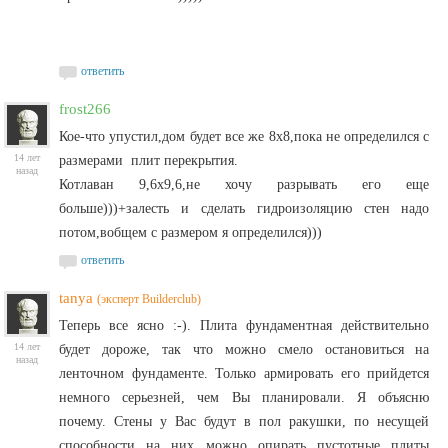
ответить
frost266
Кое-что упустил,дом будет все же 8х8,пока не определился с
14 лет
размерами плит перекрытия.
назад
Котлаван 9,6х9,6,не хочу разрывать его еще
больше)))+залесть и сделать гидроизоляцию стен надо
потом,вобщем с размером я определился)))
ответить
tanya
(эксперт Builderclub)
Теперь все ясно :-). Плита фундаментная действительно
14 лет
будет дороже, так что можно смело остановиться на
назад
ленточном фундаменте. Только армировать его прийдется
немного серьезней, чем Вы планировали. Я объясню
почему. Стены у Вас будут в пол ракушки, по несущей
способности на них можно опирать пустотные плиты