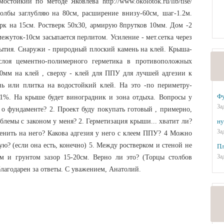
стойкий по методе Яковлева http://www.okolotok.ru/lib/tise/
олбы заглубляю на 80см, расширение внизу-60см, шаг-1.2м.
рк на 15см. Ростверк 50х30, армирую 8прутков 10мм. Дом -2
ежуток-10см засыпается перлитом. Усиление - мет.сетка через
ытия. Снаружи - природный плоский камень на клей. Крыша-
 слоя цементно-полимерного герметика в противоположных
0мм на клей , сверху - клей для ППУ для лучшей адгезии к
ь или плитка на водостойкий клей. На это -по периметру-
Ф
1%. На крыше будет виноградник и зона отдыха. Вопросы у
За
ь о фундаменте? 2. Проект буду покупать готовый , примерно,
ну
блемы с законом у меня? 2. Герметизация крыши... хватит ли?
За
менить на него? Какова адгезия у него с клеем ППУ? 4 Можно
вую? (если она есть, конечно) 5. Между ростверком и стеной не
Пл
За
ом и грунтом зазор 15-20см. Верно ли это? (Торцы столбов
лагодарен за ответы. С уважением, Анатолий.