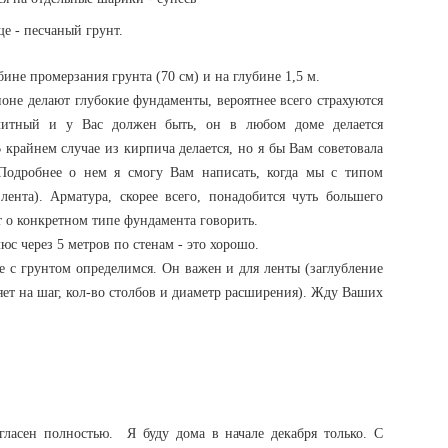
ще - песчаный грунт.
бине промерзания грунта (70 см) и на глубине 1,5 м.
гионе делают глубокие фундаменты, вероятнее всего страхуются
литный и у Вас должен быть, он в любом доме делается
 крайнем случае из кирпича делается, но я бы Вам советовала
одробнее о нем я смогу Вам написать, когда мы с типом
ента). Арматура, скорее всего, понадобится чуть большего
ет о конкретном типе фундамента говорить.
юс через 5 метров по стенам - это хорошо.
те с грунтом определимся. Он важен и для ленты (заглубление
яет на шаг, кол-во столбов и диаметр расширения). Жду Ваших
ласен полностью. Я буду дома в начале декабря только. С