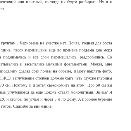
 ленточнй или плитный, то тогда их будем разбирать. Ну и к
ся.
грунтам . Чернозема на участке нет. Почва, годная для роста
, глина, песок перемешаны еще во времена подъема дна моря
а поднималась и все слои перемешались, раздробились. Со
катывались и засыпались мелкими фрагментами. Может, мне
подалеку сделал срез почвы на обрыве, я могу выслать фото,
о ТИСЭ, заглубление столбов должно быть чуть глубже глубины
 70 см. Поэтому и я хотел съэкономить на этом. Про 50 см вы
зма углубляются да еще цоколь ставят монолитный. Зачем? Я
0х30 и столбы по углам и через 5 м по дому. А пробное бурение
ет готов. Спасибо за внимание.