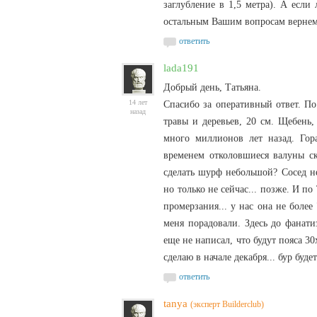
заглубление в 1,5 метра). А если
остальным Вашим вопросам вернем
ответить
lada191
Добрый день, Татьяна.
14 лет
Спасибо за оперативный ответ. По 
назад
травы и деревьев, 20 см. Щебень
много миллионов лет назад. Гор
временем отколовшиеся валуны с
сделать шурф небольшой? Сосед не
но только не сейчас... позже. И п
промерзания... у нас она не более
меня порадовали. Здесь до фанати
еще не написал, что будут пояса 3
сделаю в начале декабря... бур буд
ответить
tanya
(эксперт Builderclub)