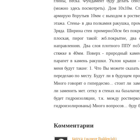
глины, песка. Фундамент буду делать сейсмо
(можно здесь посмотреть). Дом 10х10м. Ст
армирую 8прутьев 10мм с выходом в ростве
этажа. Стены- в два полкамня ракушка, пром
3ряда. Ширина стен примерно50см без покр
плоская, пирог такой: жб.покрытие, два
направлениях. Два слоя плотного ППУ по5
стяжке в 40мм. Поверх - природный камен
парапет в камень ракушки. Уклон крыши -
меня будут такие: 1. Что Вы можете сказат
переделаю по месту. Будут ли в будущем про
Много говорят о гипердесмо... стоит ли за
ли заменить мет. сетку в стенах на базальто
будет гидроизоляции, т.к. между ростверк
гидроизолированы) Много вопросов... буду б
Комментарии
tanya
(эксперт Builderclub)