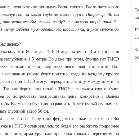
ование, нужно точно понимать Ваши грунты. Вы пишете какие
То
пожалуйста, на какой глубине какой грунт.
Например, 40 см
во
, это чернозем Вы имеете ввиду? или может торфянники? -
 1 метр щебеня мраморовидного известняка, и уже глубже до
По
сп
Вас далеко?
За
сказать, что 80 см для ТИСЭ недостаточно. Эта технология
ос
на заглубление 1,5 метра. Но даже при этом, фундамент ТИСЭ
более экономным, чем, например, ленточный и плитный. Вот
т в основании (точно будет понятно, когда по каждому грунту
 работы под ТИСЭ могут перекрыть разницу между ним и, к
 Так как бурить под столбы ТИСЭ в скальном грунте будет
ейчас попробовать поспрашивать цены конкретно в Вашем
о чтобы Вы могли объективно сравнить. А ленточный фундамент
ать глубиной всего 50 см.
аю выше. И по выбору типа фундамента тоже скажите, что Вы
 уже на ТИСЭ остановились, то будем его разбирать подробнее
асширениея, арматуру тоже проверим только с пересчетом на