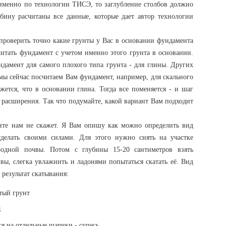
 именно по технологии ТИСЭ, то заглубление столбов должно
бину расчитаны все данные, которые дает автор технологии
 проверить точно какие грунты у Вас в основании фундамента
итать фундамент с учетом именно этого грунта в основании.
дамент для самого плохого типа грунта - для глины. Других
 мы сейчас посчитаем Вам фундамент, например, для скального
ажется, что в основании глина. Тогда все поменяется - и шаг
р расширения. Так что подумайте, какой вариант Вам подходит
нте нам не скажет. Я Вам опишу как можно определить вид
сделать своими силами. Для этого нужно снять на участке
одной почвы. Потом с глубины 15-20 сантиметров взять
чвы, слегка увлажнить и ладонями попытаться скатать её. Вид
результат скатывания:
стый грунт
к
ся на отдельные шарики - супесь