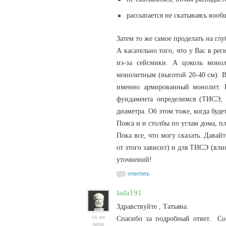
рассыпается не скатываясь вооб
Затем то же самое проделать на глу
А касательно того, что у Вас в ре
из-за сейсмики. А цоколь моно
монолитным (высотой 20-40 см). В
именно армированный монолит. П
фундамента определимся (ТИСЭ, л
диаметра. Об этом тоже, когда буд
Пояса и и столбы по углам дома, пл
Пока все, что могу сказать. Давай
от этого зависит) и для ТИСЭ (вли
уточнений!
ответить
lada191
Здравствуйте , Татьяна.
14 лет
Спасибо за подробный ответ. Сог
назад