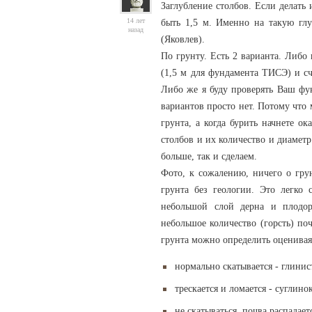
Заглубление столбов. Если делать
14 лет
быть 1,5 м. Именно на такую глу
назад
(Яковлев).
По грунту. Есть 2 варианта. Либо
(1,5 м для фундамента ТИСЭ) и сч
Либо же я буду проверять Ваш фун
вариантов просто нет. Потому что
грунта, а когда бурить начнете ок
столбов и их количество и диамет
больше, так и сделаем.
Фото, к сожалению, ничего о гру
грунта без геологии. Это легко 
небольшой слой дерна и плодор
небольшое количество (горсть) по
грунта можно определить оценивая 
нормально скатывается - глини
трескается и ломается - суглино
не скатываться, почва распадает