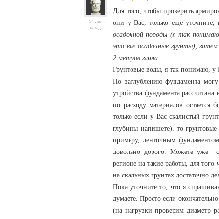
Для того, чтобы проверить армир
14 лет
они у Вас, только еще уточните, 
назад
осадочной породы (я так понимаю
это все осадочные грунты), затем
2 метров глина.
Грунтовые воды, я так понимаю, у 
По заглублению фундамента могу 
утройства фундамента рассчитана 
по расходу материалов остается 
только если у Вас скалистый грун
глубины напишете), то грунтовые
примеру, ленточным фундаментом.
довольно дорого. Можете уже с
регионе на такие работы, для тог
на скальных грунтах достаточно дел
Пока уточните то, что я спрашив
думаете. Просто если окончательно
(на нагрузки проверим диаметр р