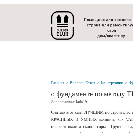
.
Помощник для каждого, 
строит или ремонтиру
свой
дом/квартиру.
Главная
>
Вопрос - Ответ
>
Конструкции
>
Ф
о фундаменте по методу 
Вопрос задал:
lada191
Считаю этот сайт ЛУЧШИМ по строительству
КРАСИВЫХ И УМНЫХ женщин, как VALERA
пологом южном склоне горы. Грунт - осад