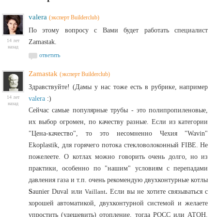
valera
(эксперт Builderclub)
По этому вопросу с Вами будет работать специалист
14 лет
Zamastak.
назад
ответить
Zamastak
(эксперт Builderclub)
Здравствуйте! (Дамы у нас тоже есть в рубрике, например
14 лет
valera
:)
назад
Сейчас самые популярные трубы - это полипропиленовые,
их выбор огромен, по качеству разные. Если из категории
"Цена-качество", то это несомненно Чехия "Wavin"
Ekoplastik, для горячего потока стекловолоконный FIBE. Не
пожелеете. О котлах можно говорить очень долго, но из
практики, особенно по "нашим" условиям с перепадами
давления газа и т.п. очень рекомендую двухконтурные котлы
S
aunier Duval или
Vaillant
.
Если вы не хотите связываться с
хорошей автоматикой, двухконтурной системой и желаете
упростить (удешевить) отопление, тогда РОСС или АТОН.