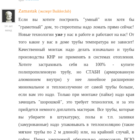
Zamastak
(эксперт Builderclub)
Если вы хотите построить "умный" или хотя бы
14 лет
"грамотный" дом, то стереотипы надо ломать прямо сейчас!
назад
Новые технологии
уже
у нас в работе и работают на нас! От
того какие у вас в доме трубы температура не зависит!
Качественный монтаж надо делать изначально и трубы
производства КНР не применять в системах отопления.
Хотите застраховать себя на 100% - купите
полипропиленовую трубу, но СТАБИ (армированную
алюминием внутри) у нее линейное расширение
минимальное и теплоизлучение от самой трубы больше,
если вам это надо. Только при монтаже (пайке) надо края
зачищать "шорошкой", это требует технология, и за это
прийдется немного доплатить мастерам. Все трубы, которые
вы убираете в штукатурку, полы и т.п. заливки
(замурованные) надо упаковывать в теплоизоляцию (такие
мягкие трубы по 2 м длиной) или, на крайний случай, в
гофру. Перед замуровкой обязательно опрессовать ВСЮ