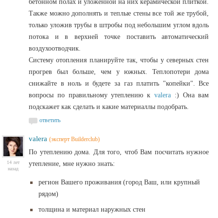
бетонном полах и уложенной на них керамической плиткой.
Также можно дополнять и теплые стены все той же трубой,
только уложив трубы в штробы под небольшим углом вдоль
потока и в верхней точке поставить автоматический
воздухоотводчик.
Систему отопления планируйте так, чтобы у северных стен
прогрев был больше, чем у южных. Теплопотери дома
снижайте в ноль и будете за газ платить "копейки". Все
вопросы по правильному утеплению к
valera
:) Она вам
подскажет как сделать и какие материаллы подобрать.
ответить
valera
(эксперт Builderclub)
По утеплению дома. Для того, чтоб Вам посчитать нужное
14 лет
утепление, мне нужно знать:
назад
регион Вашего проживания (город Ваш, или крупный
рядом)
толщина и материал наружных стен