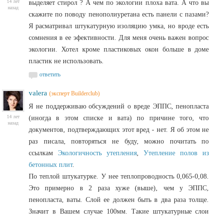
14 лет
выделяет стирол ? А чем по экологии плоха вата. А что вы
назад
скажите по поводу пенополиуретана есть панели с пазами?
Я расматривал штукатурную изоляцию умка, но вроде есть
сомнения в ее эфективности. Для меня очень важен вопрос
экологии. Хотел кроме пластиковых окон больше в доме
пластик не использовать.
ответить
valera
(эксперт Builderclub)
Я не поддерживаю обсуждений о вреде ЭППС, пенопласта
14 лет
(иногда в этом списке и вата) по причине того, что
назад
документов, подтверждающих этот вред - нет. Я об этом не
раз писала, повторяться не буду, можно почитать по
ссылкам
Экологичность утепления
,
Утепление полов из
бетонных плит
.
По теплой штукатурке. У нее теплопроводность 0,065-0,08.
Это примерно в 2 раза хуже (выше), чем у ЭППС,
пенопласта, ваты. Слой ее должен быть в два раза толще.
Значит в Вашем случае 100мм. Такие штукатурные слои