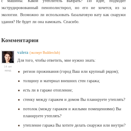
с машины. Какой утеплитель выбрать? По идее, подходит
экструдировованный пенополистирол, но его не хочется, из за
экологии. Возможно ли использовать базальтовую вату как снаружи
здания? Не будет ли она намокать. Спасибо.
Комментарии
valera
(эксперт Builderclub)
Для того, чтобы ответить, мне нужно знать:
14 лет
назад
регион проживания (город Ваш или крупный рядом);
толщину и материал внешних стен гаража;
есть ли в гараже отопление;
стенку между гаражем и домом Вы планируете утеплять?
потолок (между гаражем и жилыми помещениями) Вы
планируете утеплять?
утепление гаража Вы хотите делать снаружи или внутри?