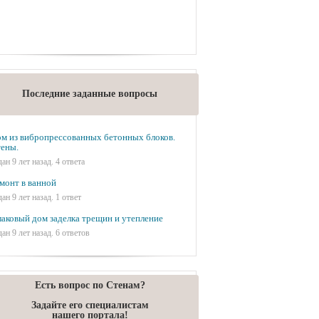
Последние заданные вопросы
м из вибропрессованных бетонных блоков.
ены.
дан 9 лет назад. 4 ответа
монт в ванной
дан 9 лет назад. 1 ответ
аковый дом заделка трещин и утепление
дан 9 лет назад. 6 ответов
Есть вопрос по Стенам?
Задайте его специалистам
нашего портала!