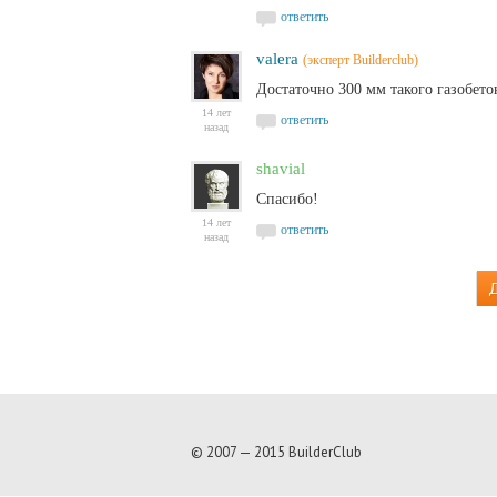
ответить
valera
(эксперт Builderclub)
Достаточно 300 мм такого газобето
14 лет
ответить
назад
shavial
Спасибо!
14 лет
ответить
назад
Д
© 2007 — 2015 BuilderClub