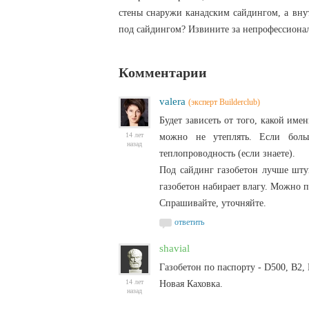
стены снаружи канадским сайдингом, а вну
под сайдингом? Извините за непрофессиона
Комментарии
valera
(эксперт Builderclub)
Будет зависеть от того, какой име
14 лет
можно не утеплять. Если боль
назад
теплопроводность (если знаете).
Под сайдинг газобетон лучше штук
газобетон набирает влагу. Можно п
Спрашивайте, уточняйте.
ответить
shavial
Газобетон по паспорту - D500, В2, В
14 лет
Новая Каховка.
назад