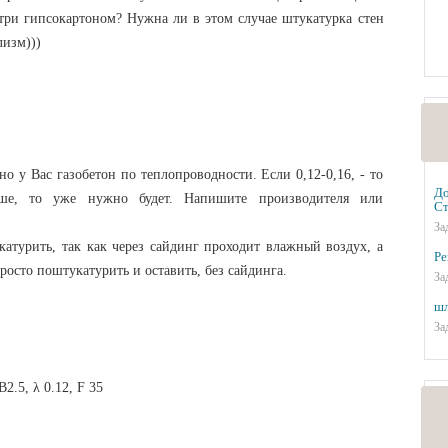
три гипсокартоном? Нужна ли в этом случае штукатурка стен
лизм)))
нно у Вас газобетон по теплопроводности. Если 0,12-0,16, - то
До
ше, то уже нужно будет. Напишите производителя или
Ст
За
атурить, так как через сайдинг проходит влажный воздух, а
Ре
росто поштукатурить и оставить, без сайдинга.
За
шл
За
2.5, λ 0.12, F 35