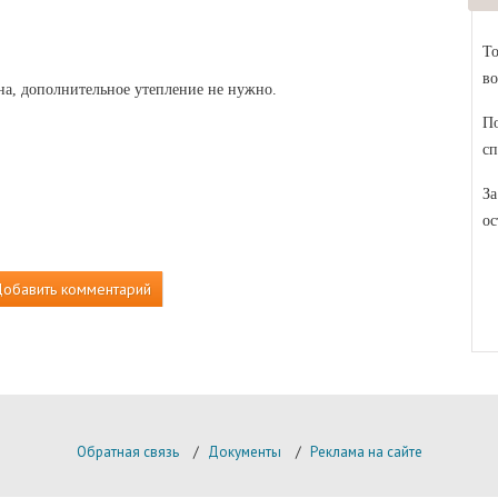
То
во
на, дополнительное утепление не нужно.
По
сп
За
ос
обавить комментарий
Обратная связь
/
Документы
/
Реклама на сайте