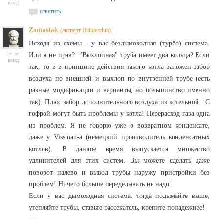
назад
ответить
Zamastak
(эксперт Builderclub)
Исходя из схемы - у вас бездымоходная (турбо) система.
14 лет
Или я не прав? "Выхлопная" труба имеет два кольца? Если
назад
так, то в в принципе действия такого котла заложен забор
воздуха по внешней и выхлоп по внутренней трубе (есть
разные модификации и варианты, но большинство именно
так). Плюс забор дополнительного воздуха из котельной. С
гофрой могут быть проблемы у котла! Перерасход газа одна
из проблем. Я не говорю уже о возвратном конденсате,
даже у Vissman-а (немецкий производитель конденсатных
котлов). В данное время выпускается множество
удлинителей для этих систем. Вы можете сделать даже
поворот налево и вывод трубы наружу пристройки без
проблем! Ничего больше переделывать не надо.
Если у вас дымоходная система, тогда подымайте выше,
утепляйте трубы, ставьте рассекатель, крепите понадежнее!