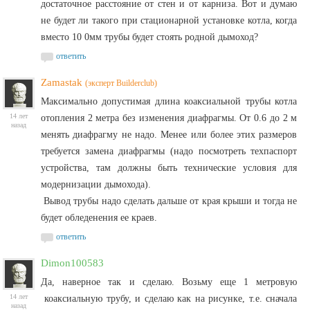
достаточное расстояние от стен и от карниза. Вот и думаю
не будет ли такого при стационарной установке котла, когда
вместо 10 0мм трубы будет стоять родной дымоход?
ответить
Zamastak
(эксперт Builderclub)
Максимально допустимая длина коаксиальной трубы котла
14 лет
отопления 2 метра без изменения диафрагмы. От 0.6 до 2 м
назад
менять диафрагму не надо. Менее или более этих размеров
требуется замена диафрагмы (надо посмотреть техпаспорт
устройства, там должны быть технические условия для
модернизации дымохода).
Вывод трубы надо сделать дальше от края крыши и тогда не
будет обледенения ее краев.
ответить
Dimon100583
Да, наверное так и сделаю. Возьму еще 1 метровую
14 лет
коаксиальную трубу, и сделаю как на рисунке, т.е. сначала
назад