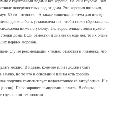
нимаю с грунтовыми водами все хорошо, т.е. они глубоко. Вам
 отводе поверхностных вод от дома. Это хорошая широкая,
мум 60 см - отмостка. А также ливневая система для отвода
евка должна быть установлена так, чтобы стоки сбрасывались
расположена ниже по уклону. Т.е. водосточные стояки нужно
 стенки дома. Если отмостки и ливневки еще нет, то их очень
йших первых морозов.
шем случае рекомендаций - только отмостка и ливневка, что
елать можно. В идеале, конечно плита должна быть
в землю, но то что в основании плиты есть хорошо
ая подушка компенсирует недостаточное её заглубление. И к
 (песок). Плюс хорошее армирование плиты. В общем,
се сделано по технологии.