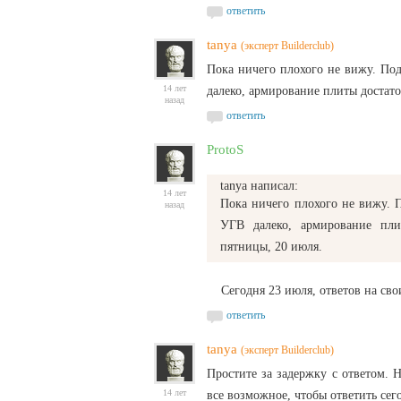
ответить
tanya
(эксперт Builderclub)
Пока ничего плохого не вижу. По
14 лет
далеко, армирование плиты достато
назад
ответить
ProtoS
tanya
написал
:
14 лет
Пока ничего плохого не вижу. 
назад
УГВ далеко, армирование пли
пятницы, 20 июля.
Сегодня 23 июля, ответов на свои 
ответить
tanya
(эксперт Builderclub)
Простите за задержку с ответом.
14 лет
все возможное, чтобы ответить сег