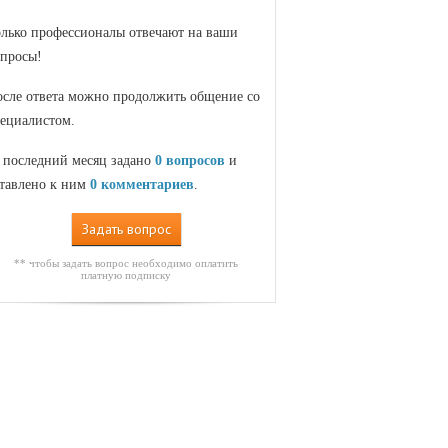
лько профессионалы отвечают на ваши
просы!
сле ответа можно продолжить общение со
ециалистом.
 последний месяц задано
0 вопросов
и
тавлено к ним
0 комментариев
.
Задать вопрос
** чтобы задать вопрос необходимо оплатить
платную подписку