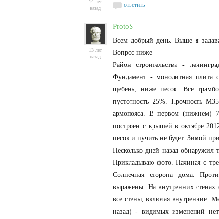
14 лет
ответить
назад
ProtoS
Всем добрый день. Выше я задав
13 лет
Вопрос ниже.
назад
Район строительства - ленингра
Фундамент - монолитная плита с
щебень, ниже песок. Все трамбо
пустотность 25%. Прочность М35
армопояса. В первом (нижнем) 7
построен с крышей в октябре 2012 
песок и пучить не будет. Зимой пр
Несколько дней назад обнаружил 
Прикладываю фото. Начиная с трет
Солнечная сторона дома. Прот
выражены. На внутренних стенах 
все стены, включая внутренние. М
назад) - видимых изменений не