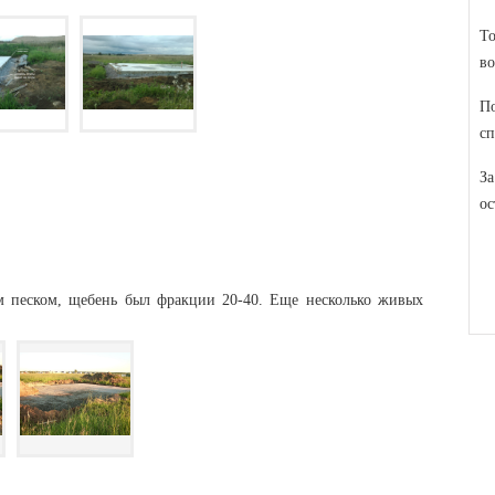
То
во
По
сп
За
ос
м песком, щебень был фракции 20-40. Еще несколько живых