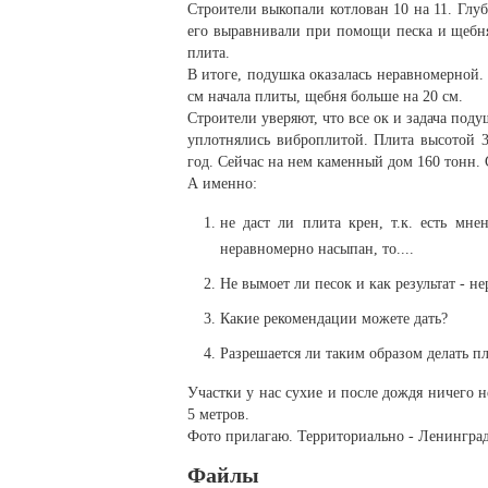
Строители выкопали котлован 10 на 11. Глуб
его выравнивали при помощи песка и щебня.
плита.
В итоге, подушка оказалась неравномерной.
см начала плиты, щебня больше на 20 см.
Строители уверяют, что все ок и задача под
уплотнялись виброплитой. Плита высотой 3
год. Сейчас на нем каменный дом 160 тонн. 
А именно:
не даст ли плита крен, т.к. есть мне
неравномерно насыпан, то....
Не вымоет ли песок и как результат - н
Какие рекомендации можете дать?
Разрешается ли таким образом делать пл
Участки у нас сухие и после дождя ничего н
5 метров.
Фото прилагаю. Территориально - Ленинград
Файлы