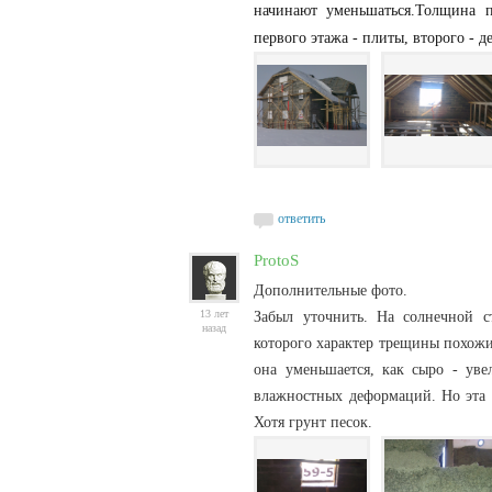
начинают уменьшаться.
Толщина п
первого этажа - плиты, второго - 
ответить
ProtoS
Дополнительные фото.
13 лет
Забыл уточнить. На солнечной с
назад
которого характер трещины похожий
она уменьшается, как сыро - увел
влажностных деформаций. Но эта т
Хотя грунт песок.