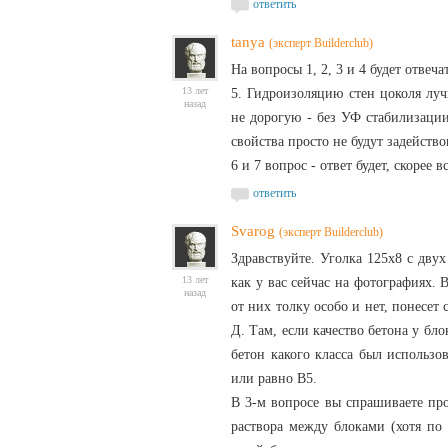
ответить
tanya
(эксперт Builderclub)
На вопросы 1, 2, 3 и 4 будет отвеч
13 лет
5. Гидроизоляцию стен цоколя лу
назад
не дорогую - без УФ стабилизаци
свойства просто не будут задейство
6 и 7 вопрос - ответ будет, скорее в
ответить
Svarog
(эксперт Builderclub)
Здравствуйте. Уголка 125х8 с двух
13 лет
как у вас сейчас на фотографиях. В
назад
от них толку особо и нет, понесет
Д. Там, если качество бетона у бл
бетон какого класса был использо
или равно В5.
В 3-м вопросе вы спрашиваете про
раствора между блоками (хотя по 