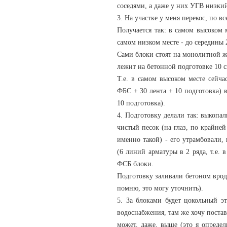
соседями, а даже у них УГВ низки
3. На участке у меня перекос, по в
Получается так: в самом высоком 
самом низком месте - до середины 2
Сами блоки стоят на монолитной ж
лежит на бетонной подготовке 10 с
Т.е. в самом высоком месте сейча
ФБС + 30 лента + 10 подготовка) 
10 подготовка).
4. Подготовку делали так: выкопа
чистый песок (на глаз, по крайней
именно такой) - его утрамбовали,
(6 линий арматуры в 2 ряда, т.е. 
ФСБ блоки.
Подготовку заливали бетоном врод
помню, это могу уточнить).
5. За блоками будет цокольный э
водоснабжения, там же хочу постав
может, даже, выше (это я определ