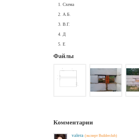
Схема
А.Б.
В.Г.
Д
Е
Файлы
Комментарии
valera
(эксперт Builderclub)