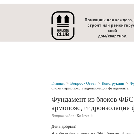
.
Помощник для каждого, 
строит или ремонтиру
свой
дом/квартиру.
Главная
>
Вопрос - Ответ
>
Конструкции
>
Ф
блоки), армопояс, гидроизоляция фундамента
Фундамент из блоков ФБС 
армопояс, гидроизоляция 
Вопрос задал:
Ko4evnik
День добрый!
Я собрал фундамент из ФБС блоков, 4 ряда