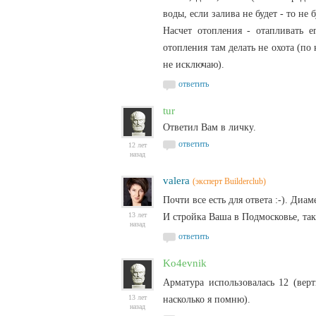
воды, если залива не будет - то не
Насчет отопления - отапливать е
отопления там делать не охота (по 
не исключаю).
ответить
tur
Ответил Вам в личку.
ответить
12 лет
назад
valera
(эксперт Builderclub)
Почти все есть для ответа :-). Ди
13 лет
И стройка Ваша в Подмосковье, так
назад
ответить
Ko4evnik
Арматура использовалась 12 (вер
13 лет
насколько я помню).
назад