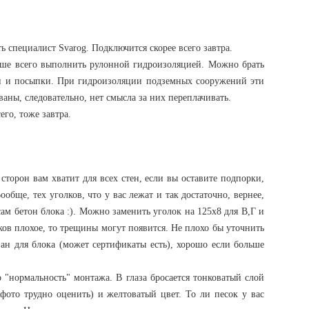
ать специалист Svarog. Подключится скорее всего завтра.
чше всего выполнить рулонной гидроизоляцией. Можно брать
и и посыпки. При гидроизоляции подземных сооружений эти
ваны, следовательно, нет смысла за них переплачивать.
сего, тоже завтра.
 сторон вам хватит для всех стен, если вы оставите подпорки,
ообще, тех уголков, что у вас лежат и так достаточно, вернее,
 сам бетон блока :). Можно заменить уголок на 125х8 для В,Г и
оков плохое, то трещины могут появится. Не плохо бы уточнить
ван для блока (может сертификаты есть), хорошо если больше
 "нормальность" монтажа. В глаза бросается тонковатый слой
фото трудно оценить) и желтоватый цвет. То ли песок у вас