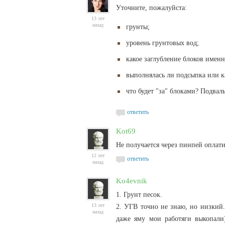
Уточните, пожалуйста:
13 лет
назад
грунты;
уровень грунтовых вод;
какое заглубление блоков имен
выполнялась ли подсыпка или к
что будет "за" блоками? Подва
ответить
Kot69
Не получается через пинпей оплати
12 лет
ответить
назад
Ko4evnik
1. Грунт песок.
13 лет
2. УГВ точно не знаю, но низкий.
назад
даже яму мои работяги выкопали