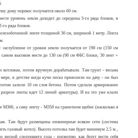
й.
сему дому перекос получается около 60 см.
месте уровень земли доходит до середины 3-го ряда блоков, в
-го ряда блоков.
елезобетонной ленте толщиной 30 см, шириной 1 метр. Лента
м.
с заглубление от уровня земли получается от 190 см (150 см
в самом высоком месте до 130 см (90 см ФБС блоки, 30 лент +
ли котлован, потом вручную дорабатывали. Там грунт - весьма
 мере, в детстве когда кучи песка привозили на дачу - он был
 потом залили 10 см слоя бетона. Потом сделали армирование
в разрезе ленты идет 12 линий арматуры). И на это уже клали
е М300, а саму ленту - М350 на гранитном щебне (насколько я
таж. Там будут размещены инженерные всякие сети (система
ить газовый котел). Высота потолка там будет минимум 2,5 м.,
ю весной следующего года - посмотрю, как будут вести себя