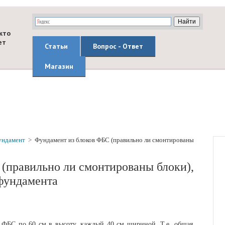
кто
ет
Статьи
Вопрос - Ответ
Магазин
ундамент
>
Фундамент из блоков ФБС (правильно ли смонтированы
(правильно ли смонтированы блоки),
фундамента
 ФБС по 60 см в высоту, каждый 40 см шириной. Т.е. общая