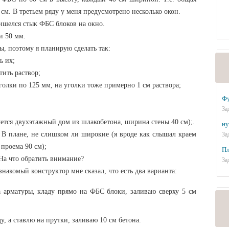
см. В третьем ряду у меня предусмотрено несколько окон.
ришелся стык ФБС блоков на окно.
и 50 мм.
, поэтому я планирую сделать так:
ь их;
тить раствор;
голки по 125 мм, на уголки тоже примерно 1 см раствора;
Ф
За
ется двухэтажный дом из шлакобетона, ширина стены 40 см);.
ну
 В плане, не слишком ли широкие (я вроде как слышал краем
За
проема 90 см);
Пл
На что обратить внимание?
За
накомый конструктор мне сказал, что есть два варианта:
а арматуры, кладу прямо на ФБС блоки, заливаю сверху 5 см
у, а ставлю на прутки, заливаю 10 см бетона.