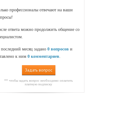
лько профессионалы отвечают на ваши
просы!
сле ответа можно продолжить общение со
ециалистом.
 последний месяц задано
0 вопросов
и
тавлено к ним
0 комментариев
.
Задать вопрос
** чтобы задать вопрос необходимо оплатить
платную подписку