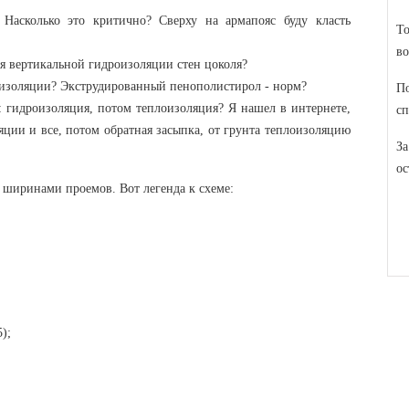
 Насколько это критично? Сверху на армапояс буду класть
То
во
ля вертикальной гидроизоляции стен цоколя?
оизоляции? Экструдированный пенополистирол - норм?
По
: гидроизоляция, потом теплоизоляция? Я нашел в интернете,
сп
ции и все, потом обратная засыпка, от грунта теплоизоляцию
За
ос
 ширинами проемов. Вот легенда к схеме:
);