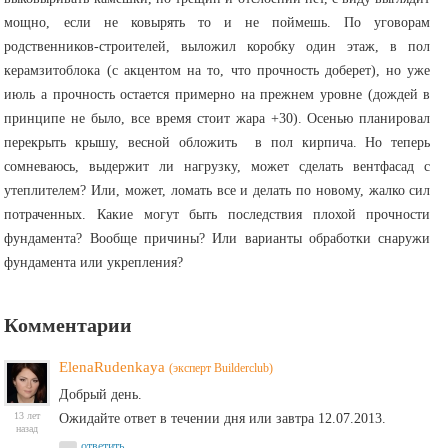
мощно, если не ковырять то и не поймешь. По уговорам
родственников-строителей, выложил коробку один этаж, в пол
керамзитоблока (с акцентом на то, что прочность доберет), но уже
июль а прочность остается примерно на прежнем уровне (дождей в
принципе не было, все время стоит жара +30). Осенью планировал
перекрыть крышу, весной обложить в пол кирпича. Но теперь
сомневаюсь, выдержит ли нагрузку, может сделать вентфасад с
утеплителем? Или, может, ломать все и делать по новому, жалко сил
потраченных. Какие могут быть последствия плохой прочности
фундамента? Вообще причины? Или варианты обработки снаружи
фундамента или укрепления?
Комментарии
ElenaRudenkaya
(эксперт Builderclub)
Добрый день.
13 лет
Ожидайте ответ в течении дня или завтра 12.07.2013.
назад
ответить