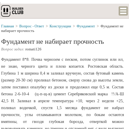
.
Главная
>
Вопрос - Ответ
>
Конструкции
>
Фундамент
>
Фундамент не
набирает прочность
Фундамент не набирает прочность
Вопрос задал:
romati126
Фундамент 8*8. Почва чернозем с песком, потом суглинок или ил,
не знаю, черного цвета и плохо копается. Ростовская область.
Глубина 1 м ширина 0,4 м заливал вручную, состав бутовый камень
(размер 20-30 см) проливал бетоном, сверху снова до высоты земли,
затем поставил опалубку из доски и продолжил еще 0,5 м. Состав
бетона 2-6-10-4 (ц-п-щ-в) цемент Серебряковский марка !!/А-Ш
42,5 Н. Заливал в апреле температура +10, через 2 недели +25,
поливал водичкой, спустя 1,5 месяца фундамент не набрал
прочности, углы отламываются молотком, по бокам остаются
вмятины, от гвоздя глубокая борозда, отверткой можно
выковыривать камешки, но трещин и отслоений нет, с виду выглядит