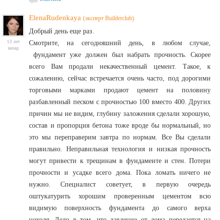
ElenaRudenkaya
(эксперт Builderclub)
Добрый день еще раз.
13 лет
Смотрите, н
а сегодняшний день, в любом случае,
назад
фундамент уже должен был набрать прочность. Скорее
всего Вам продали некачественный цемент. Такое, к
сожалению, сейчас встречается очень часто, под дорогими
торговыми марками продают цемент на половину
разбавленный песком с прочностью 100 вместо 400. Других
причин мы не видим, глубину заложения сделали хорошую,
состав и пропорция бетона тоже вроде бы нормальный, но
это мы переправерим завтра по нормам. Все Вы сделали
правильно. Неправильная технология и низкая прочность
могут привести к трещинам в фундаменте и стен. Потери
прочности и усадке всего дома.
Пока ломать ничего не
нужно. Специалист советует, в первую очередь
оштукатурить хорошим проверенным цементом всю
видимую поверхность фундамента до самого верха
цоколя.
Дело в том, что давление от дома передается на