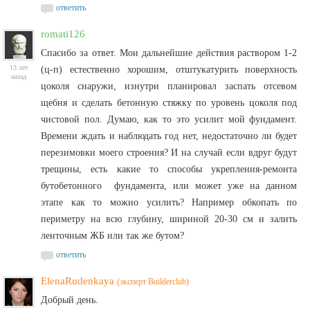
ответить
romati126
Спасибо за ответ. Мои дальнейшие действия раствором 1-2
13 лет
(ц-п) естественно хорошим, отштукатурить поверхность
назад
цоколя снаружи, изнутри планировал заспать отсевом
щебня и сделать бетонную стяжку по уровень цоколя под
чистовой пол. Думаю, как то это усилит мой фундамент.
Времени ждать и наблюдать год нет, недостаточно ли будет
перезимовки моего строения? И на случай если вдруг будут
трещины, есть какие то способы укрепления-ремонта
бутобетонного фундамента, или может уже на данном
этапе как то можно усилить? Например обкопать по
периметру на всю глубину, шириной 20-30 см и залить
ленточным ЖБ или так же бутом?
ответить
ElenaRudenkaya
(эксперт Builderclub)
Добрый день.