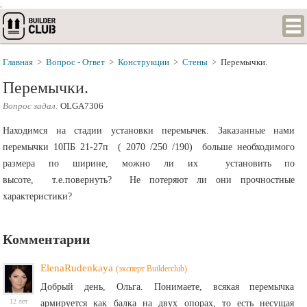
.
Главная
>
Вопрос - Ответ
>
Конструкции
>
Стены
>
Перемычки.
Перемычки.
Вопрос задал:
OLGA7306
Находимся на стадии установки перемычек. Заказанные нами
перемычки 10ПБ 21-27п ( 2070 /250 /190) больше необходимого
размера по ширине, можно ли их установить по
высоте, т.е.повернуть? Не потеряют ли они прочностные
характеристики?
Комментарии
ElenaRudenkaya
(эксперт Builderclub)
Добрый день, Ольга. Понимаете, всякая перемычка
12 лет
армируется как балка на двух опорах, то есть несущая