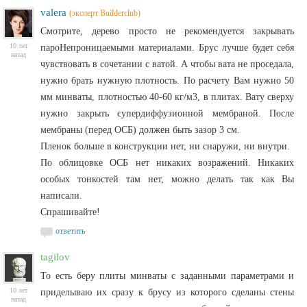
valera
(эксперт Builderclub)
Смотрите, дерево просто не рекомендуется закрывать
10 лет
пароНепроницаемыми материалами. Брус лучше будет себя
назад
чувствовать в сочетании с ватой. А чтобы вата не проседала,
нужно брать нужную плотность. По расчету Вам нужно 50
мм минваты, плотностью 40-60 кг/м3, в плитах. Вату сверху
нужно закрыть супердиффузионной мембраной. После
мембраны (перед ОСБ) должен быть зазор 3 см.
Пленок больше в конструкции нет, ни снаружи, ни внутри.
По облицовке ОСБ нет никаких возражений. Никаких
особых тонкостей там нет, можно делать так как Вы
написали.
Спрашивайте!
ответить
tagilov
То есть беру плиты минваты с заданными параметрами и
10 лет
приделываю их сразу к брусу из которого сделаны стены
назад