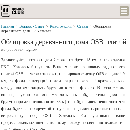
.
Главная
>
Вопрос - Ответ
>
Конструкции
>
Стены
>
Облицовка
деревянного дома OSB плитой
Облицовка деревянного дома OSB плитой
Вопрос задал:
tagilov
Здравствуйте, построен дом 2 этажа из бруса 18 см, внтри отделка
ГКЛ. Хотелось бы узнать Ваше мнение по поводу отделки его
плитой OSB на металлокаракас, планировал отделку OSB олщиной 9
мм, т.к фасад не несущий, потом покрасить хорошей краской, стыки
между плитами закрыть брусками в стиле фахверк. В связи с этим
вопрос, нужно ли мне утеплить чем-нибудь стены дома по
брусу(например пеноплексом 35-м) или будет достаточно того что
фасад будет вентилируемый и нужно ли сделать пароизоляцию или
ветрозащиту под OSB. Хотелось бы услышать ваше
профессиональное мнение по этому поводу и советы по технологии
такой обшивки. Спасибо.