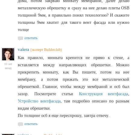
дома, потом закрваю минвату мембраной, далее делаю
металлическую обрешетку и сразу на нее делаю плиты OSB
толщиной 9мм, я правильно понял технологию? И скажите
толщины 9мм хватит для такого вент фасада или нужно
толще
ответить
valera
(эксперт Builderclub)
Как правило, минвата крепится не прямо к стене, а
10 лет
вставляется между направляющих обрешетки. Можно
назад
прикрепить минвату, как Вы пишете, потом на нее
мембрану, а потом прижать это все металлической
обрешеткой. Главное, чтобы между мембраной и осб был
зазор. Посмотрите статьи
Конструкция вентфасада
,
Устройство вентфасада
, там подробно описано по разным
видам обрешетки.
По толщине осб я еще переспрошу, завтра отвечу.
ответить