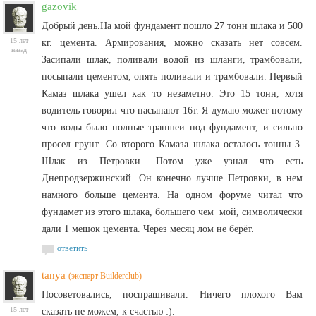
gazovik
Добрый день.На мой фундамент пошло 27 тонн шлака и 500
15 лет
кг. цемента. Армирования, можно сказать нет совсем.
назад
Засипали шлак, поливали водой из шланги, трамбовали,
посыпали цементом, опять поливали и трамбовали. Первый
Камаз шлака ушел как то незаметно. Это 15 тонн, хотя
водитель говорил что насыпают 16т. Я думаю может потому
что воды было полные траншеи под фундамент, и сильно
просел грунт. Со второго Камаза шлака осталось тонны 3.
Шлак из Петровки. Потом уже узнал что есть
Днепродзержинский. Он конечно лучше Петровки, в нем
намного больше цемента. На одном форуме читал что
фундамет из этого шлака, большего чем мой, символически
дали 1 мешок цемента. Через месяц лом не берёт.
ответить
tanya
(эксперт Builderclub)
Посоветовались, поспрашивали. Ничего плохого Вам
15 лет
сказать не можем, к счастью :).