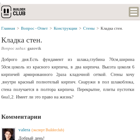
.
Главная
>
Вопрос - Ответ
>
Конструкции
>
Стены
>
Кладка стен.
Кладка стен.
Вопрос задал:
gazovik
Доброго дня.Есть фундамент из шлака,глубина 70см,ширина
50см.цоколь из красного кирпича, в два кирпича. Высота цоколя 6
кирпичей армированного 2раза кладочной сеткой. Стены хочу
,внутри красный полнотелый кирпич. Снаружи в пол шлакоблока,
стена получается в полтора кирпича. Перекрытие, плиты пустотки
6на1,2. Имеет ли это право на жизнь?
Комментарии
valera
(эксперт Builderclub)
Добрый день!