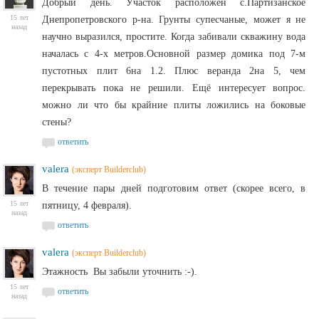
Добрый день. Участок расположен с.Партизанское
15 лет
Днепропетровского р-на. Грунты супесчаные, может я не
назад
научно выразился, простите. Когда забивали скважину вода
началась с 4-х метров.Основной размер домика под 7-м
пустотных плит 6на 1.2. Плюс веранда 2на 5, чем
перекрывать пока не решили. Ещё интересует вопрос.
можно ли что бы крайние плиты ложились на боковые
стены?
ответить
valera
(эксперт Builderclub)
В течение пары дней подготовим ответ (скорее всего, в
15 лет
пятницу, 4 февраля).
назад
ответить
valera
(эксперт Builderclub)
Этажность Вы забыли уточнить :-).
15 лет
ответить
назад