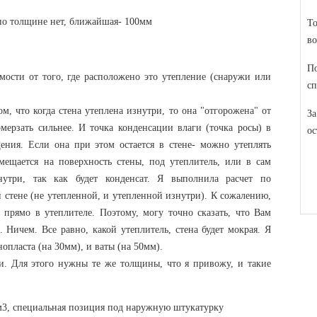
по толщине нет, ближайшая- 100мм
То
во
По
ости от того, где расположено это утепление (снаружи или
сп
м, что когда стена утеплена изнутри, то она "отгорожена" от
За
мерзать сильнее. И точка конденсации влаги (точка росы) в
ос
ения. Если она при этом остается в стене- можно утеплять
мещается на поверхность стены, под утеплитель, или в сам
знутри, так как будет конденсат. Я выполнила расчет по
стене (не утепленной, и утепленной изнутри). К сожалению,
ы прямо в утеплителе. Поэтому, могу точно сказать, что Вам
. Ничем. Все равно, какой утеплитель, стена будет мокрая. Я
опласта (на 30мм), и ваты (на 50мм).
жи. Для этого нужны те же толщины, что я привожу, и такие
\м3, специальная позиция под наружную штукатурку