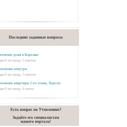
Последние заданные вопросы
епление дома в Карелии
дан 8 лет назад. 5 ответов
епление изнутри
дан 9 лет назад. 5 ответов
епление квартиры 1-го этажа, Херсон
дан 9 лет назад. 4 ответа
Есть вопрос по Утеплению?
Задайте его специалистам
нашего портала!