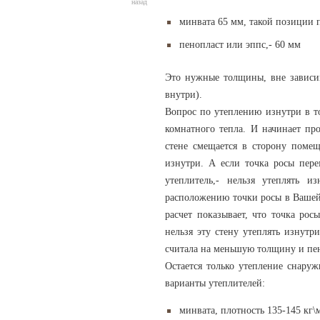
назад
минвата 65 мм, такой позиции 
пенопласт или эппс,- 60 мм
Это нужные толщины, вне зависим
внутри).
Вопрос по утеплению изнутри в то
комнатного тепла. И начинает про
стене смещается в сторону помещ
изнутри. А если точка росы пере
утеплитель,- нельзя утеплять и
расположению точки росы в Вашей 
расчет показывает, что точка рос
нельзя эту стену утеплять изнутри
считала на меньшую толщину и пен
Остается только утепление снару
варианты утеплителей:
минвата, плотность 135-145 кг