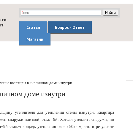
кто
ет
Статьи
Вопрос - Ответ
Магазин
ление квартиры в кирпичном доме изнутри
рпичном доме изнутри
олщину утеплителя для утепления стены изнутри. Квартира
жен снаружи плиткой, этаж- 9й. Хотели утеплить снаружи, но
а+9й этаж+площадь утепления около 50кв.м, что в результате