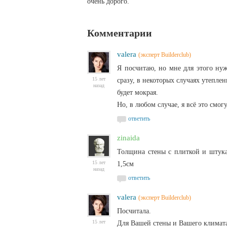
очень дорого.
Комментарии
valera
(эксперт Builderclub)
Я посчитаю, но мне для этого ну
15 лет
сразу, в некоторых случаях утепле
назад
будет мокрая.
Но, в любом случае, я всё это смог
ответить
zinaida
Толщина стены с плиткой и штука
15 лет
1,5см
назад
ответить
valera
(эксперт Builderclub)
Посчитала.
15 лет
Для Вашей стены и Вашего климата