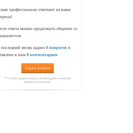
лько профессионалы отвечают на ваши
просы!
сле ответа можно продолжить общение со
ециалистом.
 последний месяц задано
0 вопросов
и
тавлено к ним
0 комментариев
.
Задать вопрос
** чтобы задать вопрос необходимо оплатить
платную подписку