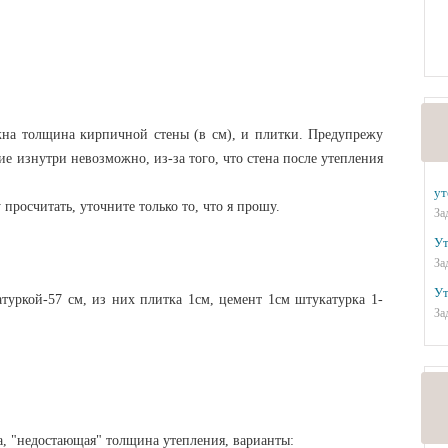
жна толщина кирпичной стены (в см), и плитки. Предупрежу
ние изнутри невозможно, из-за того, что стена после утепления
ут
у просчитать, уточните только то, что я прошу.
За
Ут
За
Ут
туркой-57 см, из них плитка 1см, цемент 1см штукатурка 1-
За
, "недостающая" толщина утепления, варианты: