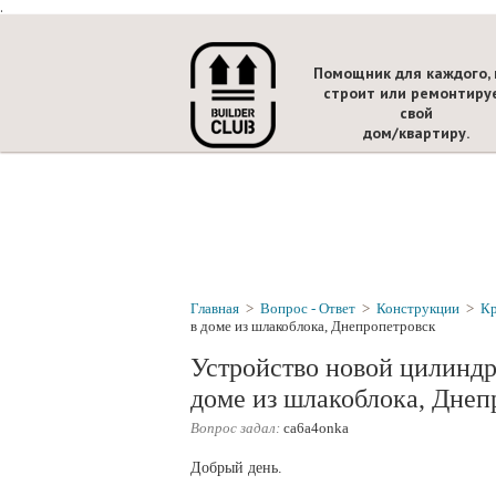
.
Помощник для каждого, 
строит или ремонтиру
свой
дом/квартиру.
Главная
>
Вопрос - Ответ
>
Конструкции
>
К
в доме из шлакоблока, Днепропетровск
Устройство новой цилиндр
доме из шлакоблока, Днеп
Вопрос задал:
ca6a4onka
Добрый день.