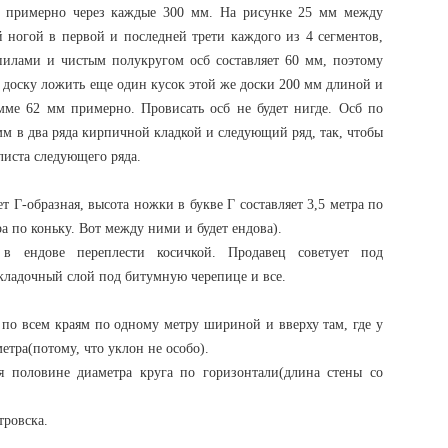
, примерно через каждые 300 мм. На рисунке 25 мм между
 ногой в первой и последней трети каждого из 4 сегментов,
пилами и чистым полукругом осб составляет 60 мм, поэтому
доску ложить еще один кусок этой же доски 200 мм длиной и
умме 62 мм примерно. Провисать осб не будет нигде. Осб по
мм в два ряда кирпичной кладкой и следующий ряд, так, чтобы
листа следующего ряда.
т Г-образная, высота ножки в букве Г составляет 3,5 метра по
ра по коньку. Вот между ними и будет ендова).
в ендове переплести косичкой. Продавец советует под
кладочный слой под битумную черепице и все.
по всем краям по одному метру шириной и вверху там, где у
етра(потому, что уклон не особо).
я половине диаметра круга по горизонтали(длина стены со
тровска.