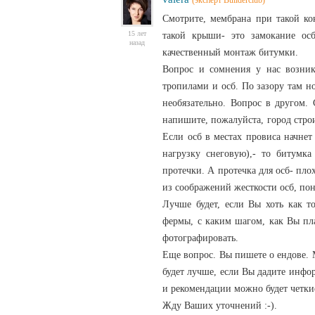
(эксперт Builderclub)
Смотрите, мембрана при такой кон
15 лет
такой крыши- это замокание осб
назад
качественный монтаж битумки.
Вопрос и сомнения у нас возник
тропилами и осб. По зазору там н
необязательно. Вопрос в другом.
напишите, пожалуйста, город стро
Если осб в местах провиса начнет
нагрузку снеговую),- то битумка
протечки. А протечка для осб- пл
из соображений жесткости осб, по
Лучше будет, если Вы хоть как т
фермы, с каким шагом, как Вы пла
фотографировать.
Еще вопрос. Вы пишете о ендове. М
будет лучше, если Вы дадите инфо
и рекомендации можно будет четкие
Жду Ваших уточнений :-).