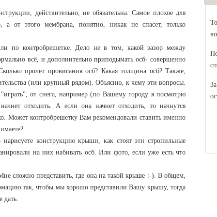
струкции, действительно, не обязательна. Самое плохое для
То
, а от этого мембрана, понятно, никак не спасет, только
во
ли по контробрешетке. Дело не в том, какой зазор между
По
ормально всё, и дополнительно приподымать осб- совершенно
сп
 Сколько пролет провисания осб? Какая толщина осб? Также,
ительства (или крупный рядом). Объясню, к чему эти вопросы.
За
 "играть", от снега, например (по Вашему городу я посмотрю
ос
 начнет отходить. А если она начнет отходить, то начнутся
охо. Может контробрешетку Вам рекомендовали ставить именно
нимаете?
о нарисуете конструкцию крыши, как стоят эти стропильные
нировали на них набивать осб. Или фото, если уже есть что
не сложно представить, где она на такой крыше :-). В общем,
рмацию так, чтобы мы хорошо представили Вашу крышу, тогда
 дать.