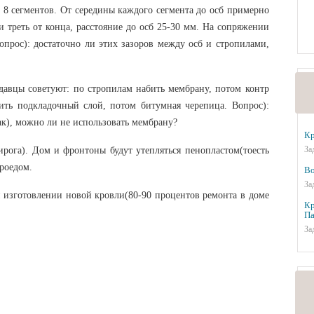
з 8 сегментов. От середины каждого сегмента до осб примерно
и треть от конца, расстояние до осб 25-30 мм. На сопряжении
опрос): достаточно ли этих зазоров между осб и стропилами,
давцы советуют: по стропилам набить мембрану, потом контр
ить подкладочный слой, потом битумная черепица. Вопрос):
ак), можно ли не использовать мембрану?
Кр
За
рога). Дом и фронтоны будут утепляться пенопластом(тоесть
роедом.
Во
За
 изготовлении новой кровли(80-90 процентов ремонта в доме
Кр
Па
За