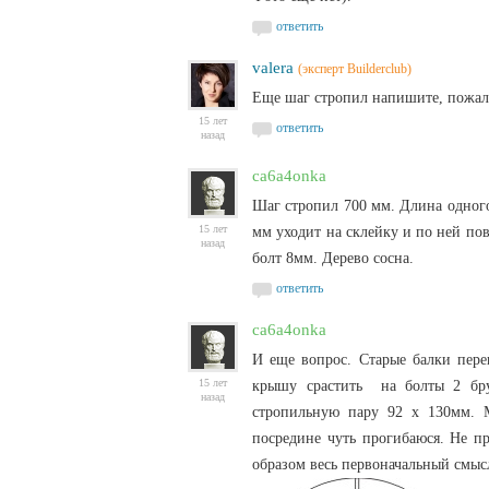
ответить
valera
(эксперт Builderclub)
Еще шаг стропил напишите, пожалу
15 лет
ответить
назад
ca6a4onka
Шаг стропил 700 мм. Длина одного
15 лет
мм уходит на склейку и по ней пов
назад
болт 8мм. Дерево сосна.
ответить
ca6a4onka
И еще вопрос. Старые балки пере
15 лет
крышу срастить на болты 2 бру
назад
стропильную пару 92 х 130мм. 
посредине чуть прогибаюся. Не п
образом весь первоначальный смыс