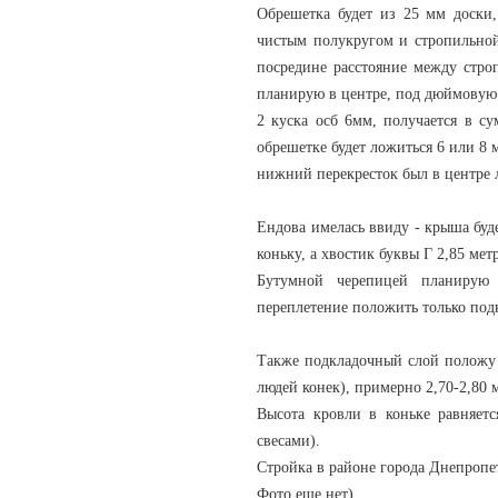
Обрешетка будет из 25 мм доски
чистым полукругом и стропильной
посредине расстояние между стро
планирую в центре, под дюймовую 
2 куска осб 6мм, получается в с
обрешетке будет ложиться 6 или 8 
нижний перекресток был в центре 
Ендова имелась ввиду - крыша буде
коньку, а хвостик буквы Г 2,85 мет
Бутумной черепицей планирую 
переплетение положить только под
Также подкладочный слой положу 
людей конек), примерно 2,70-2,80 м
Высота кровли в коньке равняетс
свесами).
Стройка в районе города Днепропе
Фото еще нет).