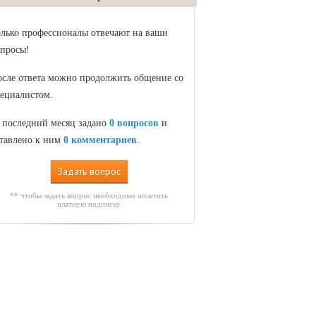
лько профессионалы отвечают на ваши
просы!
сле ответа можно продолжить общение со
ециалистом.
 последний месяц задано
0 вопросов
и
тавлено к ним
0 комментариев
.
Задать вопрос
** чтобы задать вопрос необходимо оплатить
платную подписку