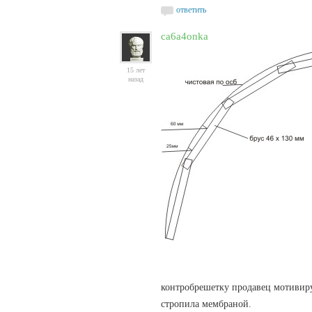
ответить
ca6a4onka
15 лет
назад
контробрешетку продавец мотивиру
стропила мембраной.