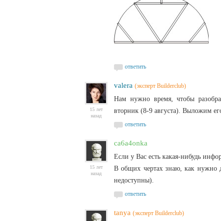
ответить
valera
(эксперт Builderclub)
Нам нужно время, чтобы разобра
15 лет
вторник (8-9 августа). Выложим его
назад
ответить
ca6a4onka
Если у Вас есть какая-нибудь инф
15 лет
В общих чертах знаю, как нужно 
назад
недоступны).
ответить
tanya
(эксперт Builderclub)