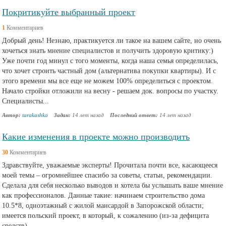
Покритикуйте выбранный проект
1
Комментариев
Добрый день! Незнаю, практикуется ли такое на вашем сайте, но очень
хочеться знать мнение специалистов и получить здоровую критику:)
Уже почти год минул с того моменты, когда наша семья определилась,
что хочет строить частный дом (альтернатива покупки квартиры). И с
этого времени мы все еще не можем 100% определиться с проектом.
Начало стройки отложили на весну - решаем док. вопросы по участку.
Специалисты...
Автор:
tarakashka
Задан:
14 лет назад
Последний ответ:
14 лет назад
Какие изменения в проекте можно производить
30
Комментариев
Здравствуйте, уважаемые эксперты! Прочитала почти все, касающееся
моей темы – огромнейшее спасибо за советы, статьи, рекомендации.
Сделала для себя несколько выводов и хотела бы услышать ваше мнение
как профессионалов. Данные такие: начинаем строительство дома
10.5*8, одноэтажный с жилой мансардой в Запорожской области;
имеется польский проект, в который, к сожалению (из-за дефицита
средств),...