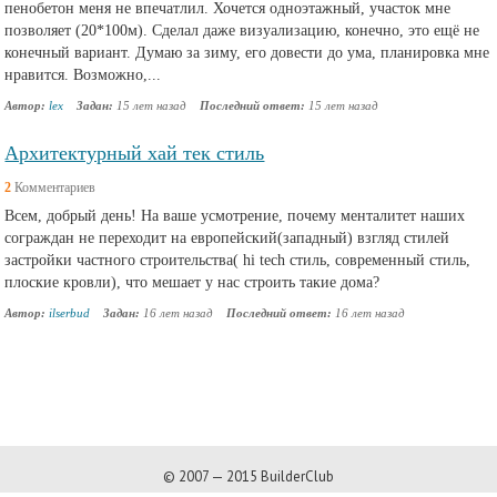
пенобетон меня не впечатлил. Хочется одноэтажный, участок мне
позволяет (20*100м). Сделал даже визуализацию, конечно, это ещё не
конечный вариант. Думаю за зиму, его довести до ума, планировка мне
нравится. Возможно,...
Автор:
lex
Задан:
15 лет назад
Последний ответ:
15 лет назад
Архитектурный хай тек стиль
2
Комментариев
Всем, добрый день! На ваше усмотрение, почему менталитет наших
сограждан не переходит на европейский(западный) взгляд стилей
застройки частного строительства( hi tech стиль, современный стиль,
плоские кровли), что мешает у нас строить такие дома?
Автор:
ilserbud
Задан:
16 лет назад
Последний ответ:
16 лет назад
© 2007 — 2015 BuilderClub