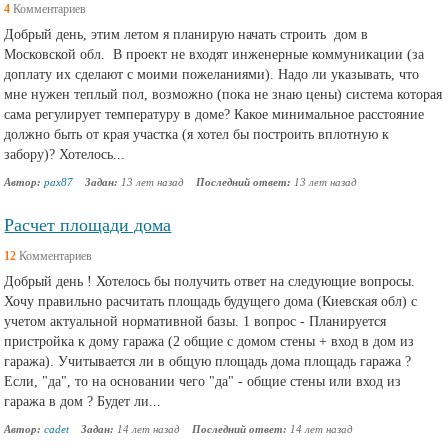
4
Комментариев
Добрый день, этим летом я планирую начать строить дом в
Московской обл. В проект не входят инженерные коммуникации (за
доплату их сделают с моими пожеланиями). Надо ли указывать, что
мне нужен теплый пол, возможно (пока не знаю цены) система которая
сама регулирует температуру в доме? Какое минимальное расстояние
должно быть от края участка (я хотел бы построить вплотную к
забору)? Хотелось...
Автор:
pax87
Задан:
13 лет назад
Последний ответ:
13 лет назад
Расчет площади дома
12
Комментариев
Добрый день ! Хотелось бы получить ответ на следующие вопросы.
Хочу правильно расчитать площадь будущего дома (Киевская обл) с
учетом актуальной нормативной базы. 1 вопрос - Планируется
пристройка к дому гаража (2 общие с домом стены + вход в дом из
гаража). Учитывается ли в общую площадь дома площадь гаража ?
Если, "да", то на основании чего "да" - общие стены или вход из
гаража в дом ? Будет ли...
Автор:
cadet
Задан:
14 лет назад
Последний ответ:
14 лет назад