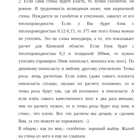
2. Если сами стены будете класть, то лучше газобетон, он
ровнее. И трудоемкость возведения ниже, чем кирпичной
стены. Нуждается ли газобетон в утеплении, зависит от его
теплопроводности. Если у Вас будет блок с
теплопроводностью 0,12-0,15, то 375 мм этого блока можно
не утеплять. Это не слова менеджера, а то, что показывает
расчет для Киевской области. Если блок будет с
теплопроводностью 0,2 и толщиной 300мм, то нужно
утеплять (примерно 50мм пенопласт, минвата или эппс). По
дешевому пенопласту и любому другому утеплителю. Точка
росы- вещь расчетная. Если взять (даже самого плохого)
пенопласта столько, сколько по расчету положено, то и
точка росы будет там, где ей положено- в пенопласте. А
если взять самого качественного эппс в два раза меньше,
чем по расчету нужно, то и точка росы будет под ним, в
стене,- что плохо. Все эти расчеты мы делаем, и сделаем
Вам, за это можете не переживать :-).
В общем,- как по мне,- газобетон- хороший выбор. Жалоб
на стены из него я еще не слышала.