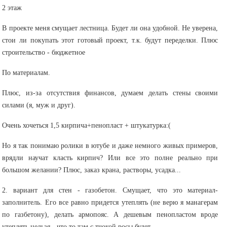
2 этаж
В проекте меня смущает лестница. Будет ли она удобной. Не уверена,
стои ли покупать этот готовый проект, т.к. будут переделки. Плюс
строительство - бюджетное
По материалам.
Плюс, из-за отсутствия финансов, думаем делать стены своими
силами (я, муж и друг).
Очень хочеться 1,5 кирпича+пенопласт + штукатурка:(
Но я так понимаю ролики в ютубе и даже немного живых примеров,
врядли научат класть кирпич? Или все это полне реально при
большом желании? Плюс, заказ крана, растворы, усадка...
2. вариант для стен - газобетон. Смущает, что это материал-
заполнитель. Его все равно придется утеплять (не верю я манагерам
по газбетону), делать армопояс. А дешевым пенопластом вроде
утеплять нельзя - что то там с тчокой росы будет.