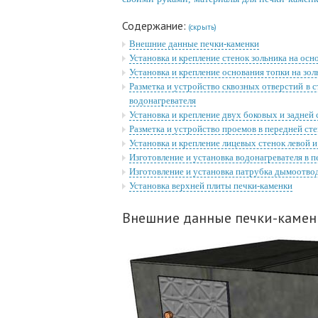
Содержание:
(скрыть)
Внешние данные печки-каменки
Установка и крепление стенок зольника на осн
Установка и крепление основания топки на зо
Разметка и устройство сквозных отверстий в 
водонагревателя
Установка и крепление двух боковых и задней 
Разметка и устройство проемов в передней сте
Установка и крепление лицевых стенок левой и
Изготовление и установка водонагревателя в 
Изготовление и установка патрубка дымоотво
Установка верхней плиты печки-каменки
Внешние данные печки-камен