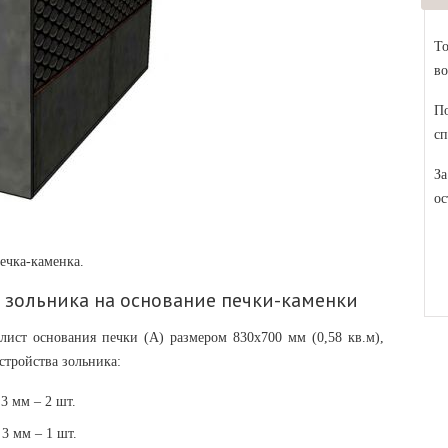
То
во
По
сп
За
ос
печка-каменка.
к зольника на основание печки-каменки
лист основания печки (А) размером 830х700 мм (0,58 кв.м),
стройства зольника:
3 мм – 2 шт.
3 мм – 1 шт.