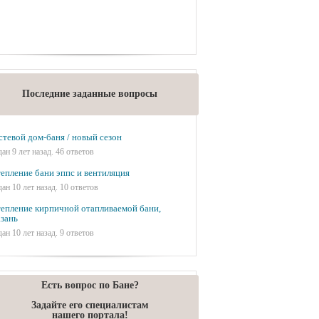
Последние заданные вопросы
стевой дом-баня / новый сезон
дан 9 лет назад. 46 ответов
епление бани эппс и вентиляция
дан 10 лет назад. 10 ответов
епление кирпичной отапливаемой бани,
зань
дан 10 лет назад. 9 ответов
Есть вопрос по Бане?
Задайте его специалистам
нашего портала!