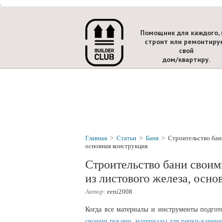
.
Помощник для каждого, 
строит или ремонтиру
свой
дом/квартиру.
Главная
>
Статьи
>
Баня
>
Строительство бан
основная конструкция
Строительство бани своим
из листового железа, осно
Автор:
eeni2008
Когда все материалы и инструменты подгот
своими руками, материалы для печки-камен