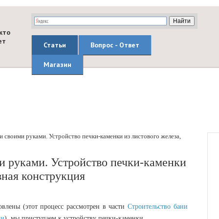
кто
ет
Статьи
Вопрос - Ответ
Магазин
и своими руками. Устройство печки-каменки из листового железа,
и руками. Устройство печки-каменки
вная конструкция
овлены (этот процесс рассмотрен в части
Строительство бани
ки
), мы приступаем к устройству печки-каменки.