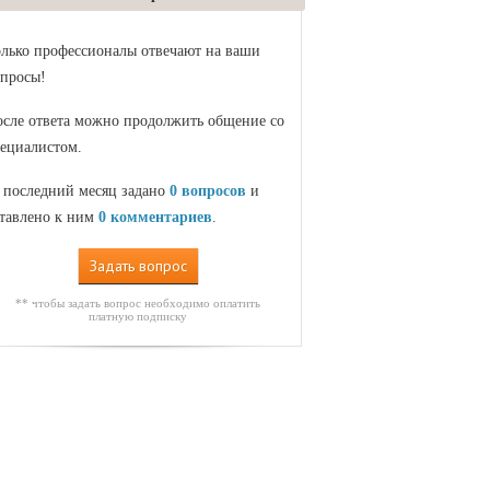
лько профессионалы отвечают на ваши
просы!
сле ответа можно продолжить общение со
ециалистом.
 последний месяц задано
0 вопросов
и
тавлено к ним
0 комментариев
.
Задать вопрос
** чтобы задать вопрос необходимо оплатить
платную подписку