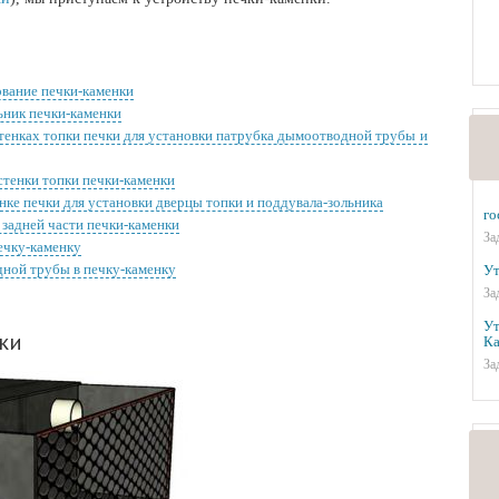
ование печки-каменки
льник печки-каменки
стенках топки печки для установки патрубка дымоотводной трубы и
стенки топки печки-каменки
нке печки для установки дверцы топки и поддувала-зольника
го
 задней части печки-каменки
За
печку-каменку
дной трубы в печку-каменку
Ут
За
Ут
ки
Ка
За